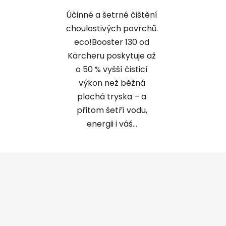
Účinné a šetrné čištění
choulostivých povrchů.
eco!Booster 130 od
Kärcheru poskytuje až
o 50 % vyšší čisticí
výkon než běžná
plochá tryska – a
přitom šetří vodu,
energii i váš...
Z
á
p
a
t
í