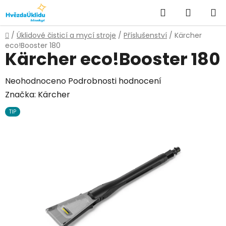
Přejít
Hledat
NÁKUPN
na
KOŠÍK
obsah
Domů
/
Úklidové čisticí a mycí stroje
/
Příslušenství
/
Kärcher
eco!Booster 180
Kärcher eco!Booster 180
Průměrné
Neohodnoceno
Podrobnosti hodnocení
hodnocení
Značka:
Kärcher
produktu
TIP
je
0,0
z
5
hvězdiček.