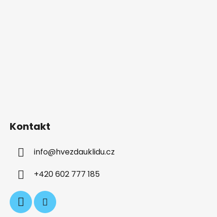
Kontakt
info
@
hvezdauklidu.cz
+420 602 777 185