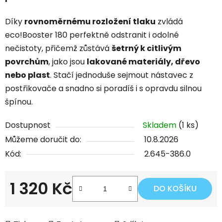
Díky
rovnoměrnému rozložení tlaku
zvládá
eco!Booster 180 perfektně odstranit i odolné
nečistoty, přičemž zůstává
šetrný k citlivým
povrchům
, jako jsou
lakované materiály, dřevo
nebo plast
. Stačí jednoduše sejmout nástavec z
postřikovače a snadno si poradíš i s opravdu silnou
špínou.
Dostupnost
Skladem
(1 ks)
Můžeme doručit do:
10.8.2026
Kód:
2.645-386.0
1 320 Kč
DO KOŠÍKU
Měrná cena: