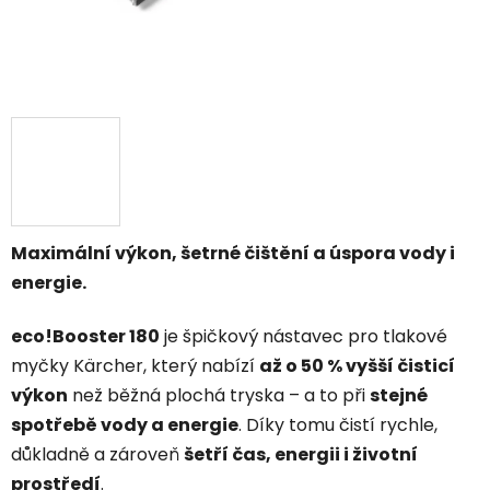
Maximální výkon, šetrné čištění a úspora vody i
energie.
eco!Booster 180
je špičkový nástavec pro tlakové
myčky Kärcher, který nabízí
až o 50 % vyšší čisticí
výkon
než běžná plochá tryska – a to při
stejné
spotřebě vody a energie
. Díky tomu čistí rychle,
důkladně a zároveň
šetří čas, energii i životní
prostředí
.