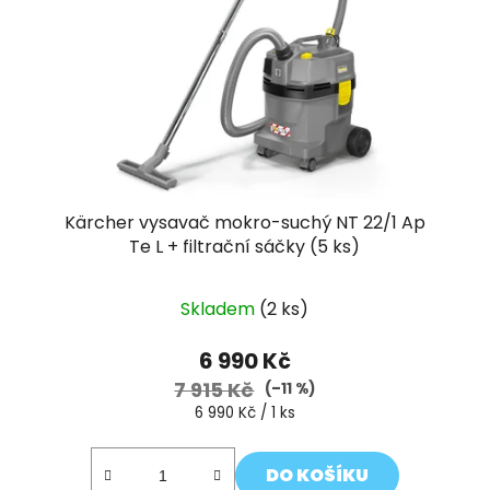
Kärcher vysavač mokro-suchý NT 22/1 Ap
Te L + filtrační sáčky (5 ks)
Skladem
(2 ks)
6 990 Kč
7 915 Kč
(–11 %)
Měrná
6 990 Kč / 1 ks
cena:
DO KOŠÍKU