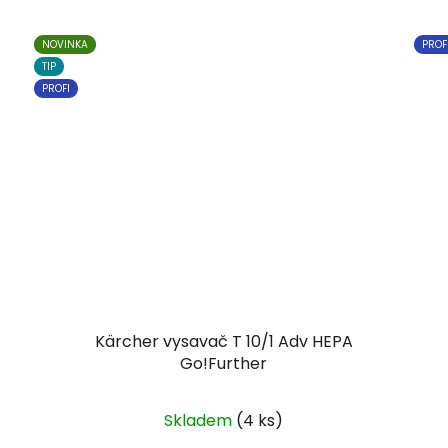
NOVINKA
PROF
TIP
PROFI
Kärcher vysavač T 10/1 Adv HEPA
Go!Further
Skladem
(4 ks)