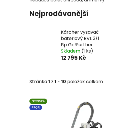
Nejprodávanější
Kärcher vysavač
bateriový BVL 3/1
Bp Go!Further
Skladem
(1 ks)
12 795 Kč
Stránka
1
z
1
-
10
položek celkem
V
NOVINKA
ý
PROFI
p
i