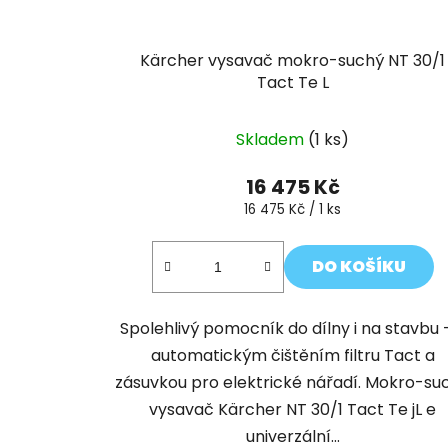
Kärcher vysavač mokro-suchý NT 30/1
Tact Te L
Skladem
(1 ks)
16 475 Kč
Měrná
16 475 Kč / 1 ks
cena:
DO KOŠÍKU
Spolehlivý pomocník do dílny i na stavbu 
automatickým čištěním filtru Tact a
zásuvkou pro elektrické nářadí. Mokro-su
vysavač Kärcher NT 30/1 Tact Te jL e
univerzální...