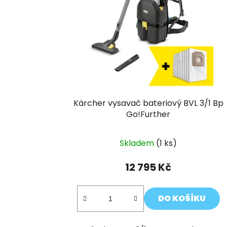
s
p
r
o
d
u
k
t
Kärcher vysavač bateriový BVL 3/1 Bp
ů
Go!Further
Skladem
(1 ks)
12 795 Kč
DO KOŠÍKU