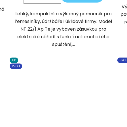
Vý
ná
Lehký, kompaktní a výkonný pomocník pro
po
řemeslníky, údržbáře i úklidové firmy. Model
r
NT 22/1 Ap Te je vybaven zásuvkou pro
elektrické nářadí s funkcí automatického
spuštění,...
TIP
PROF
PROFI