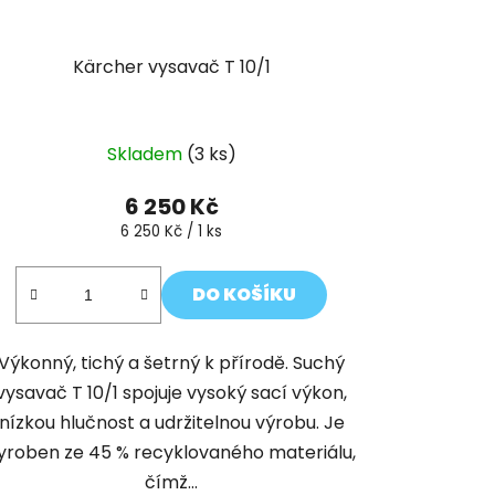
Kärcher vysavač T 10/1
Skladem
(3 ks)
6 250 Kč
Měrná
6 250 Kč / 1 ks
cena:
DO KOŠÍKU
Výkonný, tichý a šetrný k přírodě. Suchý
vysavač T 10/1 spojuje vysoký sací výkon,
nízkou hlučnost a udržitelnou výrobu. Je
yroben ze 45 % recyklovaného materiálu,
čímž...