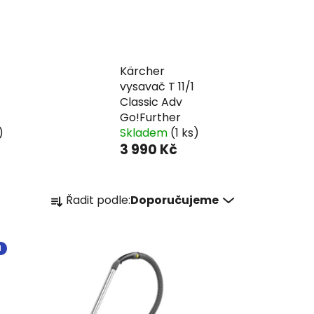
Kärcher
vysavač T 11/1
Classic Adv
Go!Further
)
Skladem
(1 ks)
3 990 Kč
Ř
Řadit podle:
Doporučujeme
a
z
e
I
n
í
p