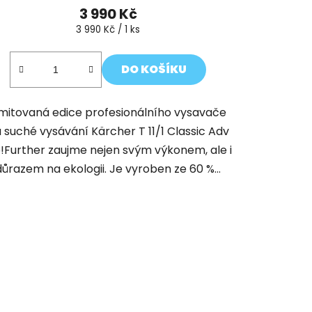
3 990 Kč
Měrná
3 990 Kč / 1 ks
cena:
DO KOŠÍKU
imitovaná edice profesionálního vysavače
 suché vysávání Kärcher T 11/1 Classic Adv
!Further zaujme nejen svým výkonem, ale i
důrazem na ekologii. Je vyroben ze 60 %...