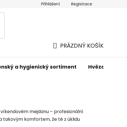
Přihlášení
Registrace
odmínky
Podmínky ochrany osobních údajů
Prodáva
PRÁZDNÝ KOŠÍK
NÁKUPNÍ
KOŠÍK
nský a hygienický sortiment
Hvězdné sady 
 po víkendovém mejdanu – profesionální
 a takovým komfortem, že tě z úklidu