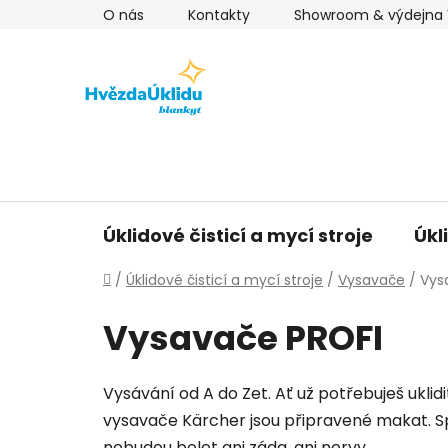
Přejít
O nás
Kontakty
Showroom & výdejna V
na
obsah
Úklidové čisticí a mycí stroje
Úkl
Domů
/
Úklidové čisticí a mycí stroje
/
Vysavače
/
Vys
Vysavače PROFI
Vysávání od A do Zet. Ať už potřebuješ ukli
vysavače Kärcher jsou připravené makat. Spo
nebudou bolet ani záda, ani nervy.