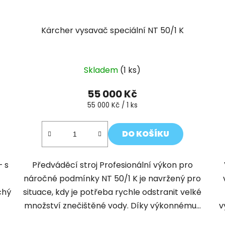
Kärcher vysavač speciální NT 50/1 K
Skladem
(1 ks)
55 000 Kč
Měrná
55 000 Kč / 1 ks
cena:
DO KOŠÍKU
– s
Předváděcí stroj Profesionální výkon pro
náročné podmínky NT 50/1 K je navržený pro
chý
situace, kdy je potřeba rychle odstranit velké
množství znečištěné vody. Díky výkonnému...
v