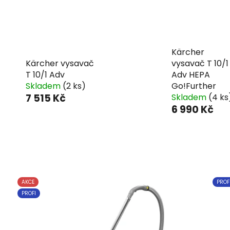
Kärcher
Kärcher vysavač
vysavač T 10/1
T 10/1 Adv
Adv HEPA
Skladem
(2 ks)
Go!Further
7 515 Kč
Skladem
(4 ks
6 990 Kč
AKCE
PROF
PROFI