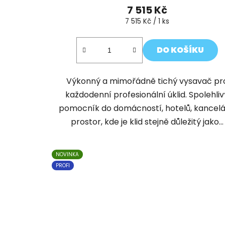
7 515 Kč
Měrná
7 515 Kč / 1 ks
cena:
DO KOŠÍKU
Výkonný a mimořádně tichý vysavač pr
každodenní profesionální úklid. Spolehliv
pomocník do domácností, hotelů, kancelář
prostor, kde je klid stejně důležitý jako...
NOVINKA
PROFI