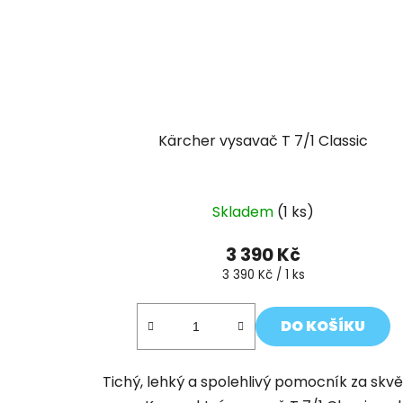
Kärcher vysavač T 7/1 Classic
Skladem
(1 ks)
3 390 Kč
Měrná
3 390 Kč / 1 ks
cena:
DO KOŠÍKU
Tichý, lehký a spolehlivý pomocník za skvě