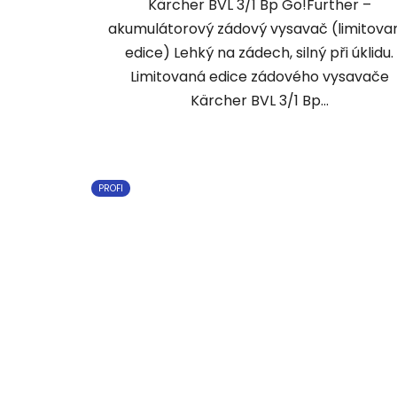
Kärcher BVL 3/1 Bp Go!Further –
akumulátorový zádový vysavač (limitova
edice) Lehký na zádech, silný při úklidu.
Limitovaná edice zádového vysavače
Kärcher BVL 3/1 Bp...
PROFI