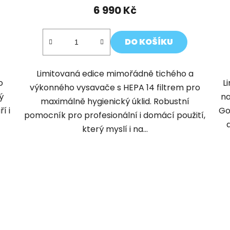
6 990 Kč
DO KOŠÍKU
Limitovaná edice mimořádně tichého a
o
L
výkonného vysavače s HEPA 14 filtrem pro
ý
na
maximálně hygienický úklid. Robustní
í i
Go
pomocník pro profesionální i domácí použití,
který myslí i na...