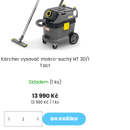
r
o
d
u
k
t
ů
Kärcher vysavač mokro-suchý NT 30/1
Tact
Skladem
(1 ks)
13 990 Kč
Měrná
13 990 Kč / 1 ks
cena:
DO KOŠÍKU