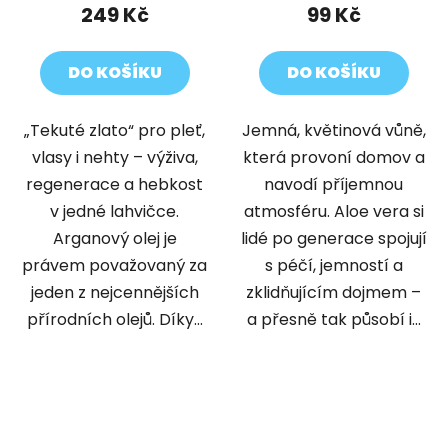
249 Kč
99 Kč
DO KOŠÍKU
DO KOŠÍKU
„Tekuté zlato“ pro pleť,
Jemná, květinová vůně,
vlasy i nehty – výživa,
která provoní domov a
regenerace a hebkost
navodí příjemnou
v jedné lahvičce.
atmosféru. Aloe vera si
Arganový olej je
lidé po generace spojují
právem považovaný za
s péčí, jemností a
jeden z nejcennějších
zklidňujícím dojmem –
přírodních olejů. Díky...
a přesně tak působí i...