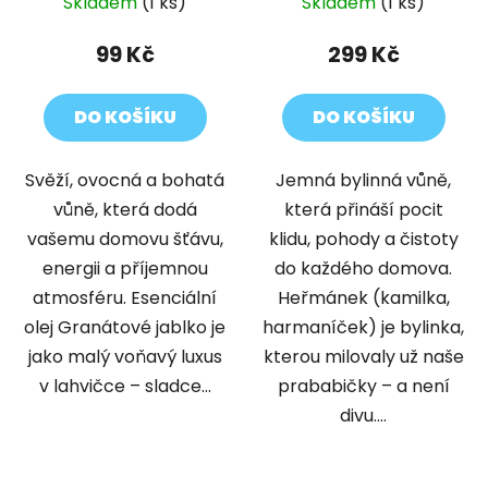
Skladem
(1 ks)
Skladem
(1 ks)
99 Kč
299 Kč
DO KOŠÍKU
DO KOŠÍKU
Svěží, ovocná a bohatá
Jemná bylinná vůně,
vůně, která dodá
která přináší pocit
vašemu domovu šťávu,
klidu, pohody a čistoty
energii a příjemnou
do každého domova.
atmosféru. Esenciální
Heřmánek (kamilka,
olej Granátové jablko je
harmaníček) je bylinka,
jako malý voňavý luxus
kterou milovaly už naše
v lahvičce – sladce...
prababičky – a není
divu....