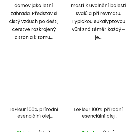
domov jako letní
mastí k uvolnění bolesti
zahrada. Představ si
svalů a při revmatu.
čistý vzduch po dešti,
Typickou eukalyptovou
čerstvě rozkrojený
vůni zná téměř každý ‒
citron a k tomu...
je...
LeFleur 100% přírodní
LeFleur 100% přírodní
esenciální olej
esenciální olej
Granátové jablko 10
Heřmánek s
ml
okvětními lístky 30 ml