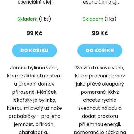
esenciální olej
esenciální olej
Měsíček
Pomeranč
Skladem
(1 ks)
Skladem
(1 ks)
99 Kč
99 Kč
DO KOŠÍKU
DO KOŠÍKU
Jemná bylinná vůně,
Svěží citrusová vůně,
která zklidní atmosféru
která provoní domov
a provoní domov
jako právě oloupaný
přirozeně. Měsíček
pomeranč. Když
lékařský je bylinka,
chcete rychle
kterou milovaly už naše
zvednout náladu a
prababičky – pro jeho
dodat prostoru
jemnost, přírodní
příjemnou energii,
charakter a...
pomeranč je sázka na