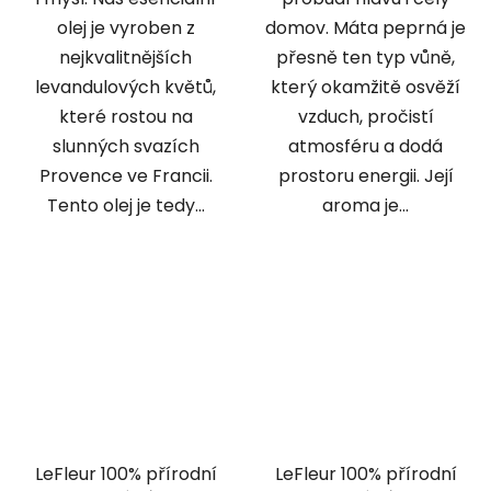
olej je vyroben z
domov. Máta peprná je
nejkvalitnějších
přesně ten typ vůně,
levandulových květů,
který okamžitě osvěží
které rostou na
vzduch, pročistí
slunných svazích
atmosféru a dodá
Provence ve Francii.
prostoru energii. Její
Tento olej je tedy...
aroma je...
LeFleur 100% přírodní
LeFleur 100% přírodní