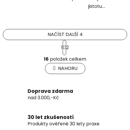
jistotu....
NAČÍST DALŠÍ 4
S
1
2
t
r
O
á
16
položek celkem
v
n
l
NAHORU
k
á
o
d
v
a
á
Doprava zdarma
c
n
í
nad 3.000,-Kč
í
p
r
30 let zkušeností
v
k
Produkty ověřené 30 lety praxe