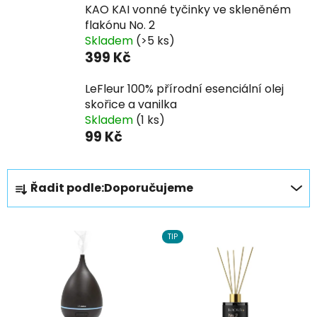
KAO KAI vonné tyčinky ve skleněném
flakónu No. 2
Skladem
(>5 ks)
399 Kč
LeFleur 100% přírodní esenciální olej
skořice a vanilka
Skladem
(1 ks)
99 Kč
Ř
Řadit podle:
Doporučujeme
a
z
V
e
TIP
ý
n
p
í
i
p
s
r