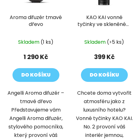
p
o
r
d
Aroma difuzér tmavé
KAO KAI vonné
o
u
dřevo
tyčinky ve skleněném
d
k
flakónu No. 2
u
t
k
Skladem
(1 ks)
Skladem
(>5 ks)
ů
t
1 290 Kč
399 Kč
ů
DO KOŠÍKU
DO KOŠÍKU
Angelli Aroma difuzér –
Chcete doma vytvořit
tmavé dřevo
atmosféru jako z
Představujeme vám
luxusního hotelu?
Angelli Aroma difuzér,
Vonné tyčinky KAO KAI.
stylového pomocníka,
No. 2 provoní váš
který provoní váš
interiér jemnou,