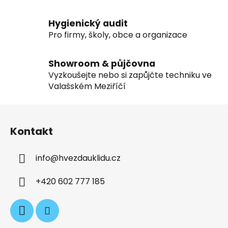
y
v
ý
Hygienický audit
p
Pro firmy, školy, obce a organizace
i
s
Showroom & půjčovna
u
Vyzkoušejte nebo si zapůjčte techniku ve
Valašském Meziříčí
Z
á
Kontakt
p
a
info
@
hvezdauklidu.cz
t
í
+420 602 777 185