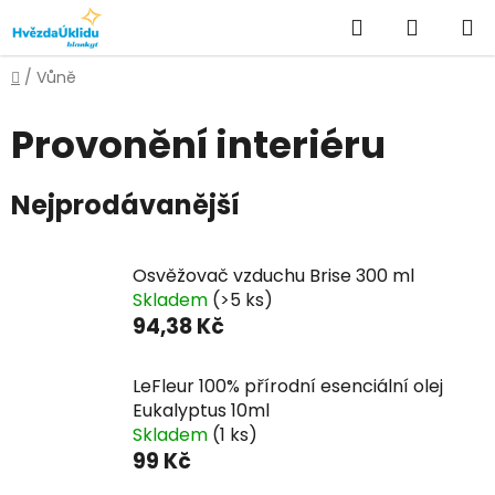
Přejít
Hledat
NÁKUPN
na
KOŠÍK
obsah
Domů
/
Vůně
Provonění interiéru
Nejprodávanější
Osvěžovač vzduchu Brise 300 ml
Skladem
(>5 ks)
94,38 Kč
LeFleur 100% přírodní esenciální olej
Eukalyptus 10ml
Skladem
(1 ks)
99 Kč