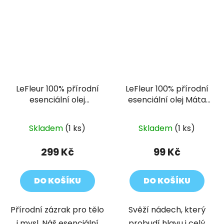
LeFleur 100% přírodní
LeFleur 100% přírodní
esenciální olej
esenciální olej Máta
Levandule s okvětními
peprná 10 ml
lístky 30 ml
Skladem
(1 ks)
Skladem
(1 ks)
299 Kč
99 Kč
DO KOŠÍKU
DO KOŠÍKU
Přírodní zázrak pro tělo
Svěží nádech, který
i mysl. Náš esenciální
probudí hlavu i celý