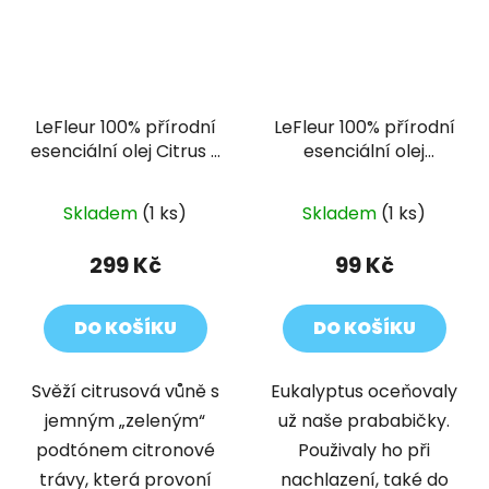
LeFleur 100% přírodní
LeFleur 100% přírodní
esenciální olej Citrus s
esenciální olej
listy citronové trávy
Eukalyptus 10ml
30 ml
Skladem
(1 ks)
Skladem
(1 ks)
299 Kč
99 Kč
DO KOŠÍKU
DO KOŠÍKU
Svěží citrusová vůně s
Eukalyptus oceňovaly
jemným „zeleným“
už naše prababičky.
podtónem citronové
Použivaly ho při
trávy, která provoní
nachlazení, také do