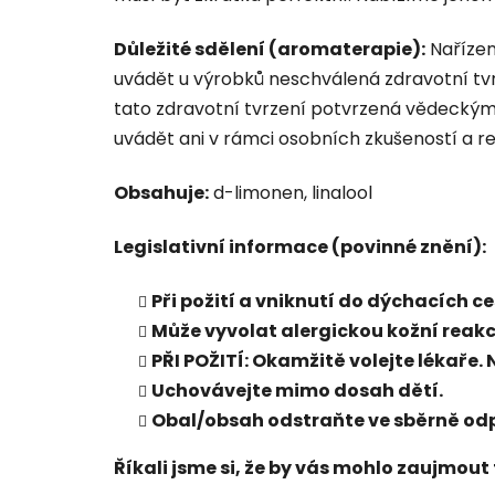
Důležité sdělení (aromaterapie):
Nařízen
uvádět u výrobků neschválená zdravotní tvr
tato zdravotní tvrzení potvrzená vědeckými
uvádět ani v rámci osobních zkušeností a re
Obsahuje:
d-limonen, linalool
Legislativní informace (povinné znění):
Při požití a vniknutí do dýchacích c
Může vyvolat alergickou kožní reakc
PŘI POŽITÍ: Okamžitě volejte lékaře
Uchovávejte mimo dosah dětí.
Obal/obsah odstraňte ve sběrně od
Říkali jsme si, že by vás mohlo zaujmout 