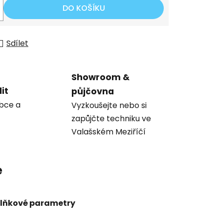
DO KOŠÍKU
Sdílet
Showroom &
it
půjčovna
obce a
Vyzkoušejte nebo si
zapůjčte techniku ve
Valašském Meziříčí
e
lňkové parametry