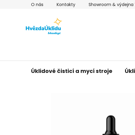
Přejít
O nás
Kontakty
Showroom & výdejna V
na
obsah
Úklidové čisticí a mycí stroje
Úkl