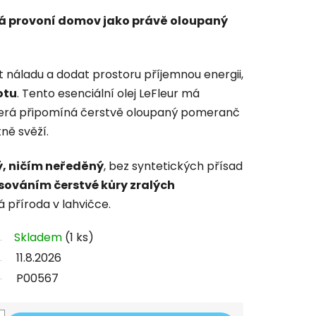
erá provoní domov jako právě oloupaný
 náladu a dodat prostoru příjemnou energii,
otu
. Tento esenciální olej LeFleur má
terá připomíná čerstvě oloupaný pomeranč
tně svěží.
, ničím neředěný
, bez syntetických přísad
isováním čerstvé kůry zralých
tá příroda v lahvičce.
Skladem
(1 ks)
11.8.2026
P00567