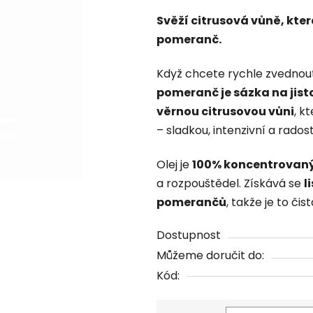
produktu
Svěží citrusová vůně, kt
je
pomeranč.
0,0
z
Když chcete rychle zvednout
5
pomeranč je sázka na jist
hvězdiček.
věrnou citrusovou vůni
, k
– sladkou, intenzivní a rados
Olej je
100% koncentrovaný
a rozpouštědel. Získává se
l
pomerančů
, takže je to čis
Dostupnost
Můžeme doručit do:
Kód: