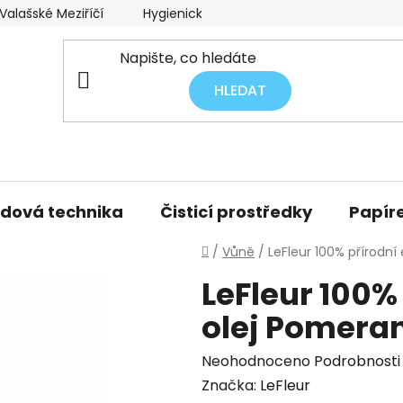
alašské Meziříčí
Hygienický audit úklidu
Obchodní p
HLEDAT
idová technika
Čisticí prostředky
Papíre
Domů
/
Vůně
/
LeFleur 100% přírodní
LeFleur 100%
olej Pomera
Průměrné
Neohodnoceno
Podrobnosti
hodnocení
Značka:
LeFleur