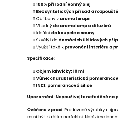
100% přírodní vonný olej
Bez syntetických přísad a rozpoušt
Oblíbený v
aromaterapii
Vhodný
do aromalamp a difuzérů
Ideální
do koupele a sauny
Skvělý i do
domácích úklidových pří
Využití také k
provonění interiéru a p
Specifikace:
Objem lahvičky:
10 ml
Vůně:
charakteristická pomerančová 
INCI:
pomerančová silice
Upozornění:
Nepoužívejte neředěné na 
Ověřeno v praxi:
Prodávané výrobky nejprve
musí být zkrátka perfektní. Nabízíme jenom