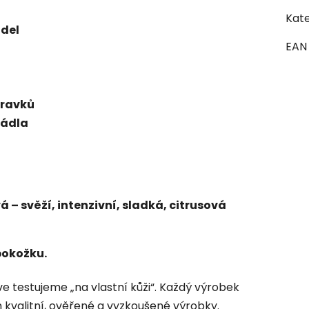
Kate
ědel
EAN
pravků
rádla
– svěží, intenzivní, sladká, citrusová
pokožku.
 testujeme „na vlastní kůži“. Každý výrobek
 kvalitní, ověřené a vyzkoušené výrobky.