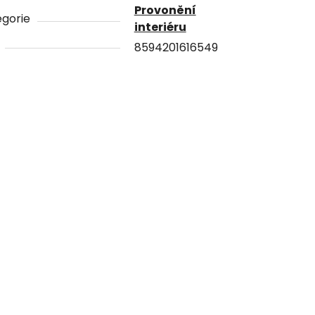
Provonění
gorie
interiéru
8594201616549