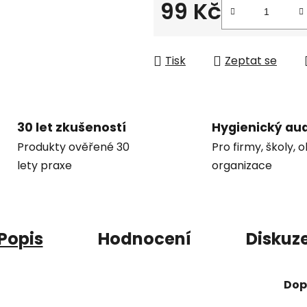
99 Kč
Měrná cena:
Tisk
Zeptat se
30 let zkušeností
Hygienický aud
Produkty ověřené 30
Pro firmy, školy, 
lety praxe
organizace
Popis
Hodnocení
Diskuz
Dop