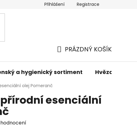
Přihlášení
Registrace
odmínky
Podmínky ochrany osobních údajů
Prodáva
PRÁZDNÝ KOŠÍK
NÁKUPNÍ
KOŠÍK
nský a hygienický sortiment
Hvězdné sady 
 esenciální olej Pomeranč
 přírodní esenciální
nč
 hodnocení