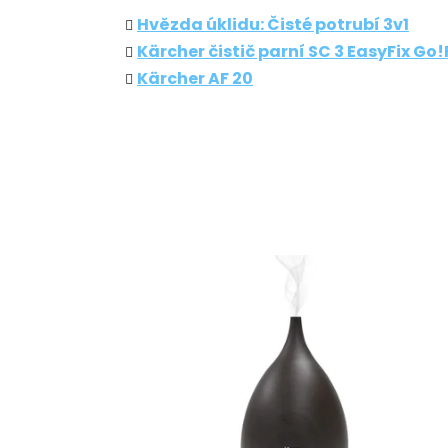
Hvězda úklidu: Čisté potrubí 3v1
Kärcher čistič parní SC 3 EasyFix Go
Kärcher AF 20