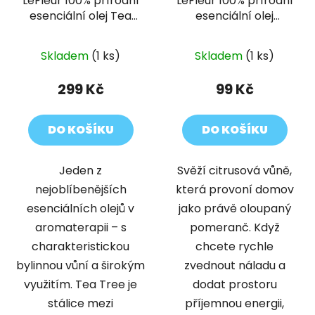
LeFleur 100% přírodní
LeFleur 100% přírodní
esenciální olej Tea
esenciální olej
tree s výhonky
Pomeranč
rostliny
Skladem
(1 ks)
Skladem
(1 ks)
299 Kč
99 Kč
DO KOŠÍKU
DO KOŠÍKU
Jeden z
Svěží citrusová vůně,
nejoblíbenějších
která provoní domov
esenciálních olejů v
jako právě oloupaný
aromaterapii – s
pomeranč. Když
charakteristickou
chcete rychle
bylinnou vůní a širokým
zvednout náladu a
využitím. Tea Tree je
dodat prostoru
stálice mezi
příjemnou energii,