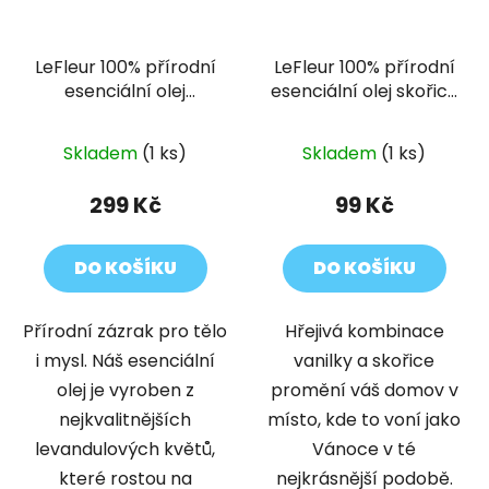
LeFleur 100% přírodní
LeFleur 100% přírodní
esenciální olej
esenciální olej skořice
Levandule s okvětními
a vanilka
lístky 30 ml
Skladem
(1 ks)
Skladem
(1 ks)
299 Kč
99 Kč
DO KOŠÍKU
DO KOŠÍKU
Přírodní zázrak pro tělo
Hřejivá kombinace
i mysl. Náš esenciální
vanilky a skořice
olej je vyroben z
promění váš domov v
nejkvalitnějších
místo, kde to voní jako
levandulových květů,
Vánoce v té
které rostou na
nejkrásnější podobě.