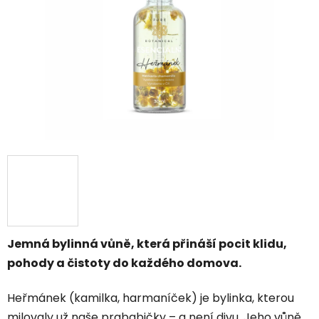
hvězdiček.
Jemná bylinná vůně, která přináší pocit klidu,
pohody a čistoty do každého domova.
Heřmánek (kamilka, harmaníček) je bylinka, kterou
milovaly už naše prababičky – a není divu. Jeho vůně