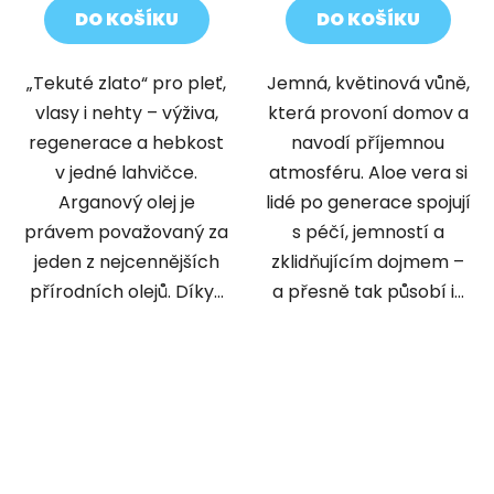
DO KOŠÍKU
DO KOŠÍKU
„Tekuté zlato“ pro pleť,
Jemná, květinová vůně,
vlasy i nehty – výživa,
která provoní domov a
regenerace a hebkost
navodí příjemnou
v jedné lahvičce.
atmosféru. Aloe vera si
Arganový olej je
lidé po generace spojují
právem považovaný za
s péčí, jemností a
jeden z nejcennějších
zklidňujícím dojmem –
přírodních olejů. Díky...
a přesně tak působí i...