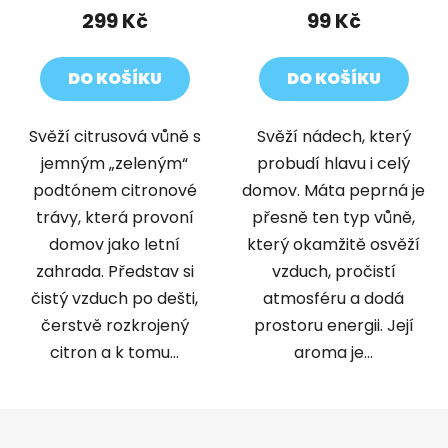
299 Kč
99 Kč
DO KOŠÍKU
DO KOŠÍKU
Svěží citrusová vůně s
Svěží nádech, který
jemným „zeleným“
probudí hlavu i celý
podtónem citronové
domov. Máta peprná je
trávy, která provoní
přesně ten typ vůně,
domov jako letní
který okamžitě osvěží
zahrada. Představ si
vzduch, pročistí
čistý vzduch po dešti,
atmosféru a dodá
čerstvě rozkrojený
prostoru energii. Její
citron a k tomu...
aroma je...
Z
á