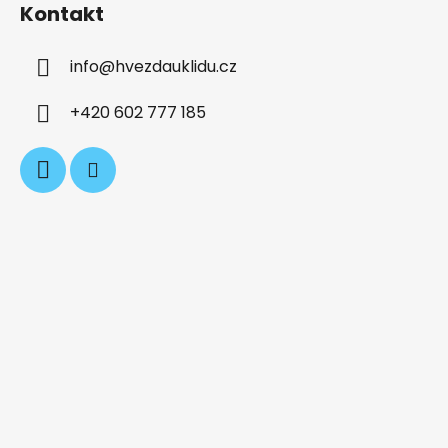
Kontakt
p
a
info
@
hvezdauklidu.cz
t
í
+420 602 777 185