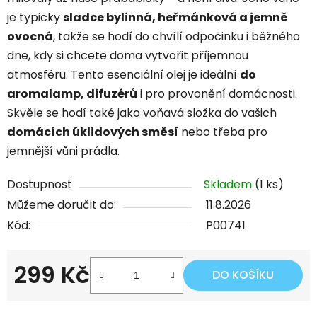
je typicky
sladce bylinná, heřmánková a jemně
ovocná
, takže se hodí do chvílí odpočinku i běžného
dne, kdy si chcete doma vytvořit příjemnou
atmosféru. Tento esenciální olej je ideální
do
aromalamp, difuzérů
i pro provonění domácnosti.
Skvěle se hodí také jako voňavá složka do vašich
domácích úklidových směsí
nebo třeba pro
jemnější vůni prádla.
Dostupnost
Skladem
(1 ks)
Můžeme doručit do:
11.8.2026
Kód:
P00741
299 Kč
DO KOŠÍKU
Měrná cena: