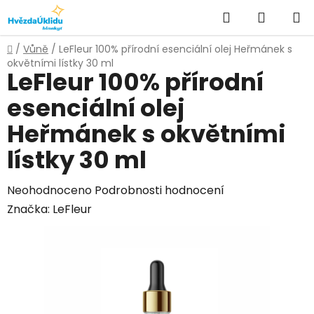
Přejít
Hledat
NÁKUPN
na
KOŠÍK
obsah
Domů
/
Vůně
/
LeFleur 100% přírodní esenciální olej Heřmánek s
okvětními lístky 30 ml
LeFleur 100% přírodní
esenciální olej
Heřmánek s okvětními
lístky 30 ml
Průměrné
Neohodnoceno
Podrobnosti hodnocení
hodnocení
Značka:
LeFleur
produktu
je
0,0
z
5