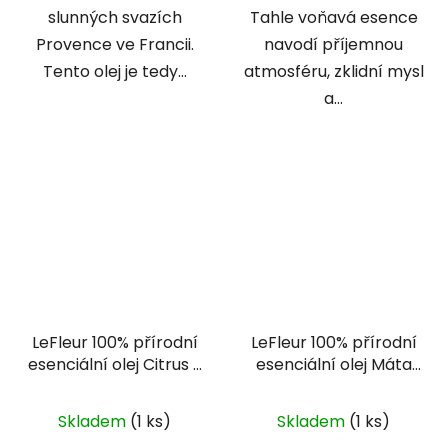
slunných svazích
Tahle voňavá esence
Provence ve Francii.
navodí příjemnou
Tento olej je tedy...
atmosféru, zklidní mysl
a...
LeFleur 100% přírodní
LeFleur 100% přírodní
esenciální olej Citrus s
esenciální olej Máta
listy citronové trávy
peprná 10 ml
30 ml
Skladem
(1 ks)
Skladem
(1 ks)