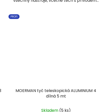
všechny nástroje, včetně těch s přívodem...
PROFI
3
MOERMAN tyč teleskopická ALUMINIUM 4
dílná 5 mt
Skladem
(5 ks)