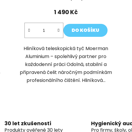
1 490 Kč
DO KOŠÍKU
Hliníková teleskopická tyč Moerman
Aluminium – spolehlivý partner pro
každodenní práci Odolná, stabilní a
m
připravená čelit náročným podmínkám
profesionálního čištění. Hliníková...
O
v
l
á
30 let zkušeností
Hygienický aud
d
Produkty ověřené 30 lety
Pro firmy, školy, 