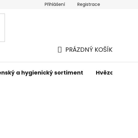
Přihlášení
Registrace
odmínky
Podmínky ochrany osobních údajů
Prodáva
PRÁZDNÝ KOŠÍK
NÁKUPNÍ
KOŠÍK
nský a hygienický sortiment
Hvězdné sady 