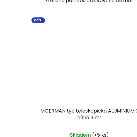
kterého potřebujete, když se běžné...
PROFI
MOERMAN tyč teleskopická ALUMINIUM 
dílná 3 mt
Skladem
(>5 ks)