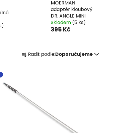
MOERMAN
adaptér kloubový
ílná
DR. ANGLE MINI
Skladem
(5 ks)
s)
395 Kč
Ř
Řadit podle:
Doporučujeme
a
z
e
I
n
í
p
r
o
d
u