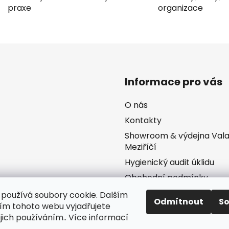
a
praxe
organizace
c
í
p
r
v
k
y
Informace pro vás
v
ý
O nás
p
Kontakty
i
s
Showroom & výdejna Val
u
Meziříčí
Hygienický audit úklidu
Obchodní podmínky
Podmínky ochrany osobn
používá soubory cookie. Dalším
Odmítnout
S
údajů
m tohoto webu vyjadřujete
ejich používáním.. Více informací
Prodávané značky