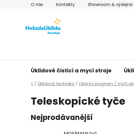
Přejít
O nás
Kontakty
Showroom & výdejna V
na
obsah
Úklidové čisticí a mycí stroje
Úkl
Domů
/
Úklidová technika
/
Okenní program / mytí o
Teleskopické tyče
Nejprodávanější
MOERMAN tyč