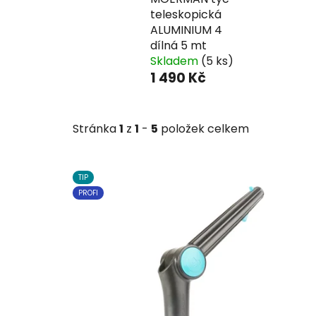
teleskopická
ALUMINIUM 4
dílná 5 mt
Skladem
(5 ks)
1 490 Kč
Stránka
1
z
1
-
5
položek celkem
V
TIP
ý
PROFI
p
i
s
p
r
o