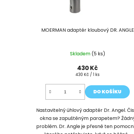
d
u
k
t
MOERMAN adaptér kloubový DR. ANGLE
ů
Skladem
(5 ks)
430 Kč
Měrná
430 Kč / 1 ks
cena:
DO KOŠÍKU
Nastavitelný úhlový adaptér Dr. Angel. Čis
okna se zapuštěným parapetem? Žádn
problém. Dr. Angle je přesně ten pomocní