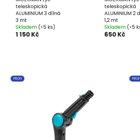
teleskopická
teleskopická
ALUMINIUM 3 dílná
ALUMINIUM 2 d
3 mt
1,2 mt
Skladem
(>5 ks)
Skladem
(>5 k
1 150 Kč
650 Kč
PROFI
PROF