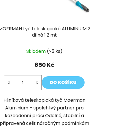
k
t
ů
MOERMAN tyč teleskopická ALUMINIUM 2
dílná 1,2 mt
Skladem
(>5 ks)
650 Kč
DO KOŠÍKU
Hliníková teleskopická tyč Moerman
Aluminium – spolehlivý partner pro
každodenní práci Odolná, stabilní a
připravená čelit náročným podmínkám