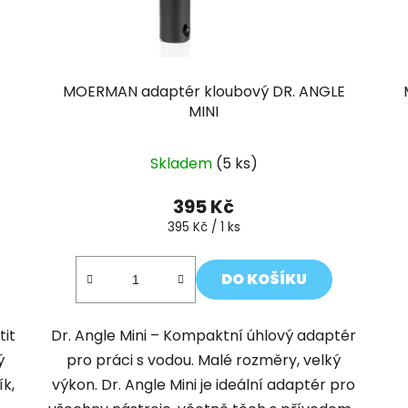
MOERMAN adaptér kloubový DR. ANGLE
MINI
Skladem
(5 ks)
395 Kč
Měrná
395 Kč / 1 ks
cena:
DO KOŠÍKU
tit
Dr. Angle Mini – Kompaktní úhlový adaptér
ý
pro práci s vodou. Malé rozměry, velký
k,
výkon. Dr. Angle Mini je ideální adaptér pro