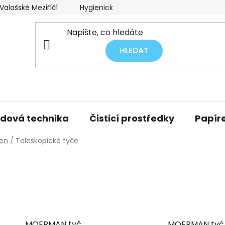
alašské Meziříčí
Hygienický audit úklidu
Obchodní p
HLEDAT
idová technika
Čisticí prostředky
Papíre
ken
/
Teleskopické tyče
MOERMAN tyč
MOERMAN tyč