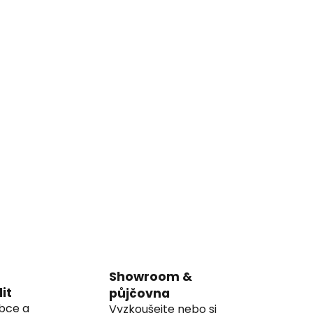
Showroom &
it
půjčovna
obce a
Vyzkoušejte nebo si