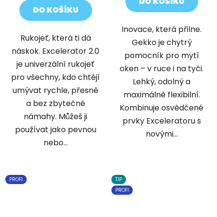
DO KOŠÍKU
z
z
DO KOŠÍKU
5
5
Inovace, která přilne.
hvězdiček.
hvězdiček.
Rukojeť, která ti dá
Gekko je chytrý
náskok. Excelerator 2.0
pomocník pro mytí
je univerzální rukojeť
oken – v ruce i na tyči.
pro všechny, kdo chtějí
Lehký, odolný a
umývat rychle, přesně
maximálně flexibilní.
a bez zbytečné
Kombinuje osvědčené
námahy. Můžeš ji
prvky Exceleratoru s
používat jako pevnou
novými...
nebo...
PROFI
TIP
PROFI