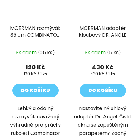
MOERMAN rozmývák
MOERMAN adaptér
35 cm COMBINATOR
kloubový DR. ANGLE
2.0
Skladem
(>5 ks)
Skladem
(5 ks)
120 Kč
430 Kč
Měrná
Měrná
120 Kč / 1 ks
430 Kč / 1 ks
cena:
cena:
DO KOŠÍKU
DO KOŠÍKU
Lehký a odolný
Nastavitelný úhlový
rozmývák navržený
adaptér Dr. Angel. Čistit
výhradně pro práci s
okna se zapuštěným
rukojetí Combinator
parapetem? Žádný