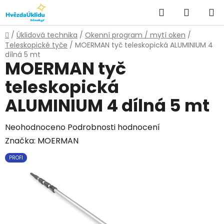
Přejít
Hledat
NÁKUPN
na
KOŠÍK
obsah
Domů
/
Úklidová technika
/
Okenní program / mytí oken
/
Teleskopické tyče
/
MOERMAN tyč teleskopická ALUMINIUM 4
dílná 5 mt
MOERMAN tyč
teleskopická
ALUMINIUM 4 dílná 5 mt
Průměrné
Neohodnoceno
Podrobnosti hodnocení
hodnocení
Značka:
MOERMAN
produktu
PROFI
je
0,0
z
5
hvězdiček.