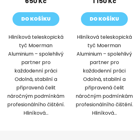
650 Kč
1 150 Kč
DO KOŠÍKU
DO KOŠÍKU
Hliníková teleskopická
Hliníková teleskopická
tyč Moerman
tyč Moerman
Aluminium – spolehlivý
Aluminium – spolehlivý
partner pro
partner pro
každodenní práci
každodenní práci
Odolná, stabilní a
Odolná, stabilní a
připravená čelit
připravená čelit
náročným podmínkám
náročným podmínkám
profesionálního čištění.
profesionálního čištění.
Hliníková...
Hliníková...
Z