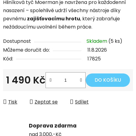
Hliníková tyč Moerman je navržena pro každodenní
nasazení – spolehlivě udrží všechny nástroje díky
pevnému
zajišťovacímu hrotu
, který zabraňuje
nežádoucímu uvolnění během práce.
Dostupnost
Skladem
(5 ks)
Můžeme doručit do:
11.8.2026
Kód:
17825
1 490 Kč
DO KOŠÍKU
Měrná cena:
Tisk
Zeptat se
Sdílet
Doprava zdarma
nad 3.000,-Kč