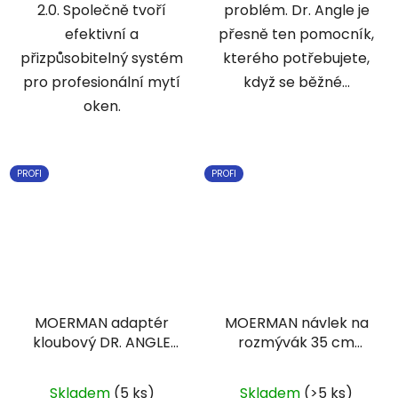
2.0. Společně tvoří
problém. Dr. Angle je
efektivní a
přesně ten pomocník,
přizpůsobitelný systém
kterého potřebujete,
pro profesionální mytí
když se běžné...
oken.
PROFI
PROFI
MOERMAN adaptér
MOERMAN návlek na
kloubový DR. ANGLE
rozmývák 35 cm
MINI
COMBINATOR 2.0
Skladem
(5 ks)
Skladem
(>5 ks)