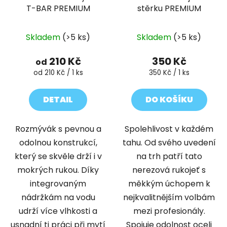
T-BAR PREMIUM
stěrku PREMIUM
Skladem
(>5 ks)
Skladem
(>5 ks)
210 Kč
350 Kč
od
Měrná
Měrná
od 210 Kč / 1 ks
350 Kč / 1 ks
cena:
cena:
DETAIL
DO KOŠÍKU
Rozmývák s pevnou a
Spolehlivost v každém
odolnou konstrukcí,
tahu. Od svého uvedení
který se skvěle drží i v
na trh patří tato
mokrých rukou. Díky
nerezová rukojeť s
integrovaným
měkkým úchopem k
nádržkám na vodu
nejkvalitnějším volbám
udrží více vlhkosti a
mezi profesionály.
usnadní ti práci při mytí
Spojuje odolnost oceli