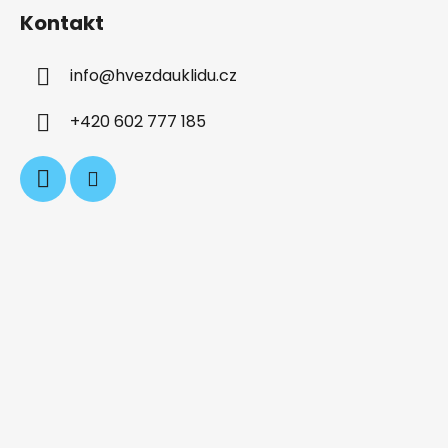
á
Kontakt
p
a
info
@
hvezdauklidu.cz
t
í
+420 602 777 185