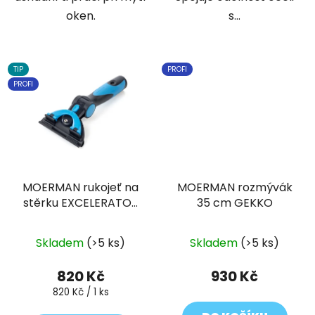
oken.
s...
TIP
PROFI
PROFI
MOERMAN rukojeť na
MOERMAN rozmývák
stěrku EXCELERATOR
35 cm GEKKO
2.0
Průměrné
Průměrné
Skladem
(>5 ks)
Skladem
(>5 ks)
hodnocení
hodnocení
produktu
produktu
820 Kč
930 Kč
je
je
Měrná
820 Kč / 1 ks
cena:
5,0
5,0