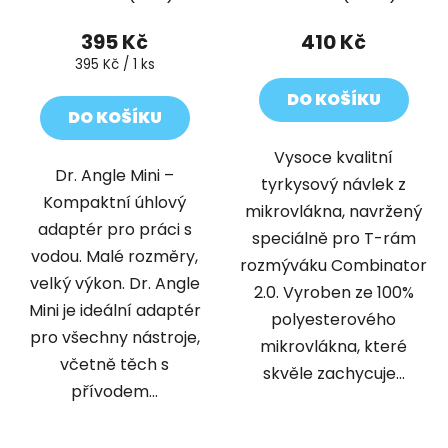
395 Kč
410 Kč
Měrná
395 Kč / 1 ks
cena:
DO KOŠÍKU
DO KOŠÍKU
Vysoce kvalitní
Dr. Angle Mini –
tyrkysový návlek z
Kompaktní úhlový
mikrovlákna, navržený
adaptér pro práci s
speciálně pro T-rám
vodou. Malé rozměry,
rozmýváku Combinator
velký výkon. Dr. Angle
2.0. Vyroben ze 100%
Mini je ideální adaptér
polyesterového
pro všechny nástroje,
mikrovlákna, které
včetně těch s
skvěle zachycuje...
přívodem...