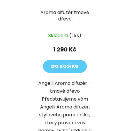
Aroma difuzér tmavé
dřevo
Skladem
(1 ks)
1 290 Kč
DO KOŠÍKU
Angelli Aroma difuzér –
tmavé dřevo
Představujeme vám
Angelli Aroma difuzér,
stylového pomocníka,
který provoní váš
domov, zvlhčí vzduch a