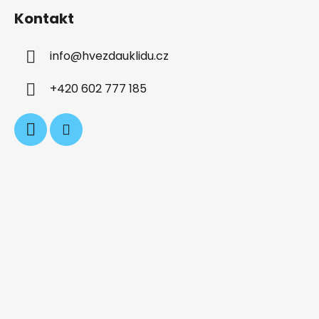
á
Kontakt
p
a
info
@
hvezdauklidu.cz
t
í
+420 602 777 185