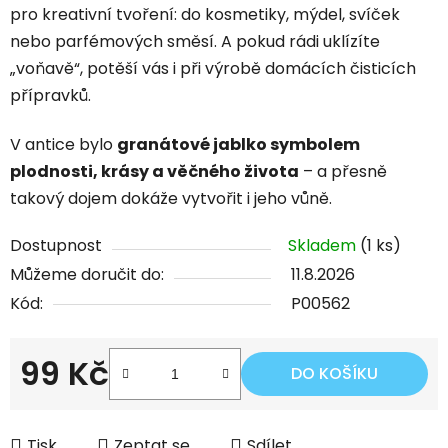
pro kreativní tvoření: do kosmetiky, mýdel, svíček
nebo parfémových směsí. A pokud rádi uklízíte
„voňavě“, potěší vás i při výrobě domácích čisticích
přípravků.
V antice bylo
granátové jablko symbolem
plodnosti, krásy a věčného života
– a přesně
takový dojem dokáže vytvořit i jeho vůně.
Dostupnost
Skladem
(1 ks)
Můžeme doručit do:
11.8.2026
Kód:
P00562
99 Kč
DO KOŠÍKU
Měrná cena:
Tisk
Zeptat se
Sdílet