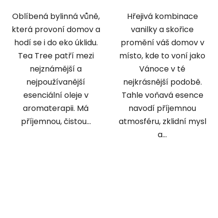
Oblíbená bylinná vůně,
Hřejivá kombinace
která provoní domov a
vanilky a skořice
hodí se i do eko úklidu.
promění váš domov v
Tea Tree patří mezi
místo, kde to voní jako
nejznámější a
Vánoce v té
nejpoužívanější
nejkrásnější podobě.
esenciální oleje v
Tahle voňavá esence
aromaterapii. Má
navodí příjemnou
příjemnou, čistou...
atmosféru, zklidní mysl
a...