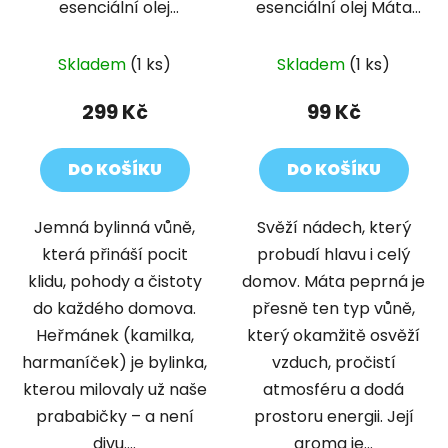
esenciální olej
esenciální olej Máta
Heřmánek s
peprná 10 ml
okvětními lístky 30 ml
Skladem
(1 ks)
Skladem
(1 ks)
299 Kč
99 Kč
DO KOŠÍKU
DO KOŠÍKU
Jemná bylinná vůně,
Svěží nádech, který
která přináší pocit
probudí hlavu i celý
klidu, pohody a čistoty
domov. Máta peprná je
do každého domova.
přesně ten typ vůně,
Heřmánek (kamilka,
který okamžitě osvěží
harmaníček) je bylinka,
vzduch, pročistí
kterou milovaly už naše
atmosféru a dodá
prababičky – a není
prostoru energii. Její
divu....
aroma je...