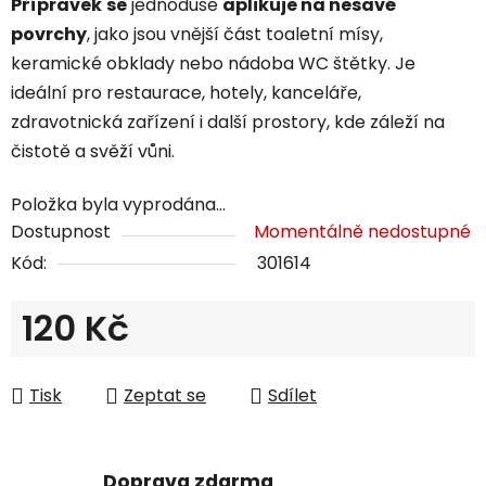
Přípravek
se
jednoduše
aplikuje na nesavé
povrchy
, jako jsou vnější část toaletní mísy,
keramické obklady nebo nádoba WC štětky. Je
ideální pro restaurace, hotely, kanceláře,
zdravotnická zařízení i další prostory, kde záleží na
čistotě a svěží vůni.
Položka byla vyprodána…
Dostupnost
Momentálně nedostupné
Kód:
301614
120 Kč
Měrná cena:
Tisk
Zeptat se
Sdílet
Doprava zdarma