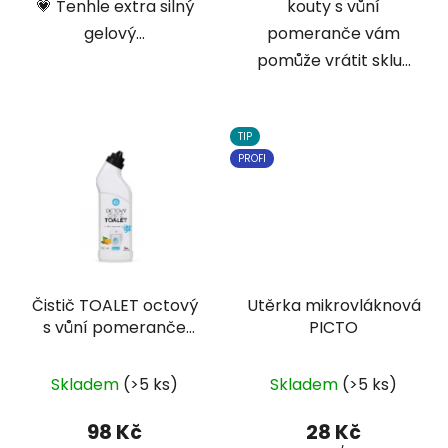
💗 Tenhle extra silný
kouty s vůní
gelový...
pomeranče vám
pomůže vrátit sklu...
TIP
PROFI
Čistič TOALET octový
Utěrka mikrovláknová
s vůní pomeranče
PICTO
750 ml
Skladem
(>5 ks)
Skladem
(>5 ks)
98 Kč
28 Kč