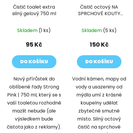
Čistič toalet extra
Čistič octový NA
silný gelový 750 ml
SPRCHOVÉ KOUTY
pomeranč 500 ml
Skladem
(1 ks)
Skladem
(5 ks)
95 Kč
150 Kč
DO KOŠÍKU
DO KOŠÍKU
Nový přírůstek do
Vodní kámen, mapy od
oblíbené řady Strong
vody a usazeniny od
Pink | 750 ml, který se s
mýdla umí z krásné
vaší toaletou rozhodně
koupelny udělat
mazlit nebude (ale
zbytečně smutné
výsledkem bude
místo. Silný octový
čistota jako z reklamy).
čistič na sprchové