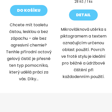
Měrná
28 Kč / 1 ks
cena:
DO KOŠÍKU
DETAIL
Chcete mít toaletu
Mikrovláknová utěrka s
čistou, lesklou a bez
piktogramem a textem
zápachu – ale bez
označujícím určenou
agresivní chemie?
oblast použití. Povrch
Tenhle přírodní octový
ve froté stylu je ideální
gelový čistič je přesně
pro běžné a údržbové
ten typ pomocníka,
čištění při
který udělá práci za
každodenním použití.
vás. Díky...
Z
á
p