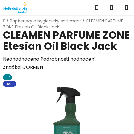
Přejít
Hledat
NÁKUPN
na
KOŠÍK
obsah
Domů
/
Papírenský a hygienický sortiment
/
CLEAMEN PARFUME
ZONE Etesian Oil Black Jack
CLEAMEN PARFUME ZONE
Etesian Oil Black Jack
Průměrné
Neohodnoceno
Podrobnosti hodnocení
hodnocení
Značka:
CORMEN
produktu
TIP
je
PROFI
0,0
z
5
hvězdiček.