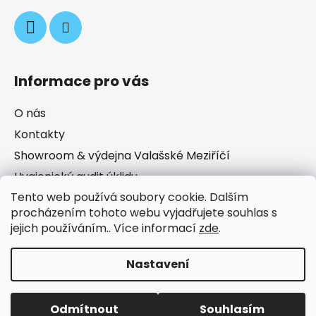
Informace pro vás
O nás
Kontakty
Showroom & výdejna Valašské Meziříčí
Hygienický audit úklidu
Tento web používá soubory cookie. Dalším
Obchodní podmínky
procházením tohoto webu vyjadřujete souhlas s
Podmínky ochrany osobních údajů
jejich používáním.. Více informací
zde
.
Prodávané značky
Nastavení
Zřídili jsme pro Vás novou kategorii PŮJČOVNA (pro
Valašské Meziříčí)! Objednejte si zapůjčení úklidového
stroje pohodlně online. Další kategorie a sortiment
Vytvořil Shoptet
připravujeme!
Odmítnout
Souhlasím
Copyright 2026
Hvězda úklidu
. Všechna práva