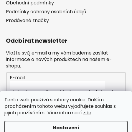
Obchodní podmínky
Podmínky ochrany osobních údajů
Prodávané značky
Odebírat newsletter
Vložte svůj e-mail a my vám budeme zasílat
informace o nových produktech na našem e-
shopu.
E-mail
Vložením e-mailu souhlasíte s
podmínkami
ochrany osobních údajů
Tento web používá soubory cookie. Dalším
procházením tohoto webu vyjadřujete souhlas s
PŘIHLÁSIT SE
jejich používáním.. Více informací
zde
.
Nastavení
Zřídili jsme pro Vás novou kategorii PŮJČOVNA (pro