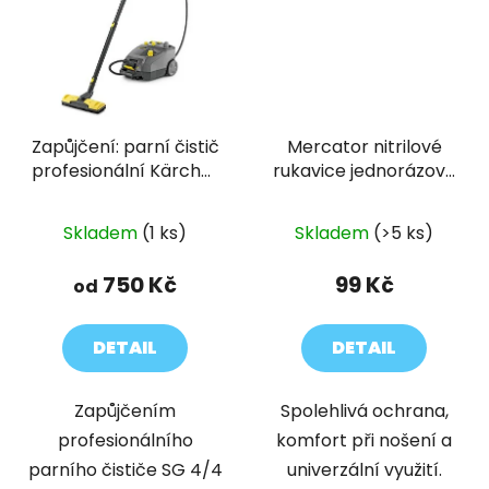
Zapůjčení: parní čistič
Mercator nitrilové
profesionální Kärcher
rukavice jednorázové
SG 4/4
CLASSIC NITRYLEX
modré 100 ks
Skladem
(1 ks)
Skladem
(>5 ks)
750 Kč
99 Kč
od
DETAIL
DETAIL
Zapůjčením
Spolehlivá ochrana,
profesionálního
komfort při nošení a
parního čističe SG 4/4
univerzální využití.