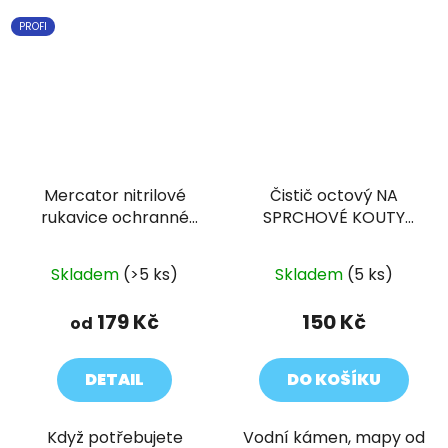
PROFI
Mercator nitrilové
Čistič octový NA
rukavice ochranné
SPRCHOVÉ KOUTY
GOGRIP černé 50ks
pomeranč 500 ml
Skladem
(>5 ks)
Skladem
(5 ks)
179 Kč
150 Kč
od
DETAIL
DO KOŠÍKU
Když potřebujete
Vodní kámen, mapy od