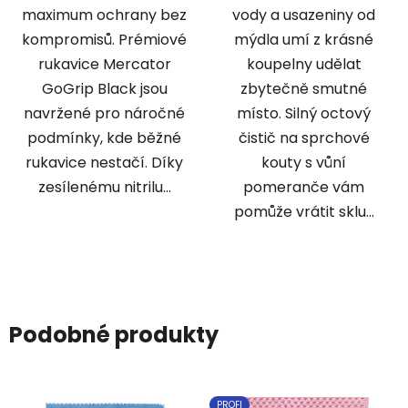
maximum ochrany bez
vody a usazeniny od
kompromisů. Prémiové
mýdla umí z krásné
rukavice Mercator
koupelny udělat
GoGrip Black jsou
zbytečně smutné
navržené pro náročné
místo. Silný octový
podmínky, kde běžné
čistič na sprchové
rukavice nestačí. Díky
kouty s vůní
zesílenému nitrilu...
pomeranče vám
pomůže vrátit sklu...
Podobné produkty
PROFI