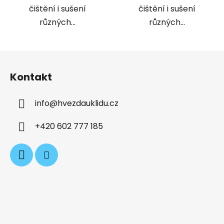
čištění i sušení
čištění i sušení
různých...
různých...
Z
á
Kontakt
p
a
info
@
hvezdauklidu.cz
t
í
+420 602 777 185