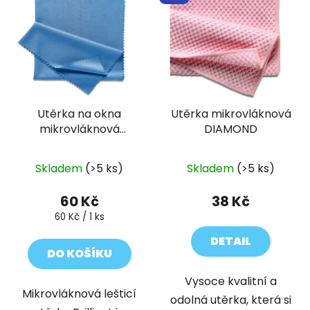
Utěrka na okna
Utěrka mikrovláknová
mikrovláknová
DIAMOND
BRILLIANT
Průměrné
Skladem
(>5 ks)
Skladem
(>5 ks)
hodnocení
produktu
60 Kč
38 Kč
je
Měrná
60 Kč / 1 ks
cena:
5,0
DETAIL
z
DO KOŠÍKU
5
Vysoce kvalitní a
hvězdiček.
Mikrovláknová lešticí
odolná utěrka, která si