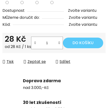
Dostupnost
Zvolte variantu
Můžeme doručit do:
Zvolte variantu
Kód:
Zvolte variantu
28 Kč
DO KOŠÍKU
Měrná cena:
od 28 Kč / 1 ks
Tisk
Zeptat se
Sdílet
Doprava zdarma
nad 3.000,-Kč
30 let zkušeností