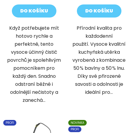
DO KOŠÍKU
DO KOŠÍKU
Když potřebujete mít
Přírodní kvalita pro
hotovo rychle a
každodenní
perfektně, tento
použití. Vysoce kvalitní
vysoce účinný čistič
kuchyňská utěrka
povrchů je spolehlivým
vyrobená z kombinace
pomocníkem pro
50 % bavlny a 50 % lnu.
každý den. Snadno
Díky své přirozené
odstraní běžné i
savosti a odolnosti je
odolnější nečistoty a
ideální pro...
zanechá...
PROFI
NOVINKA
PROFI