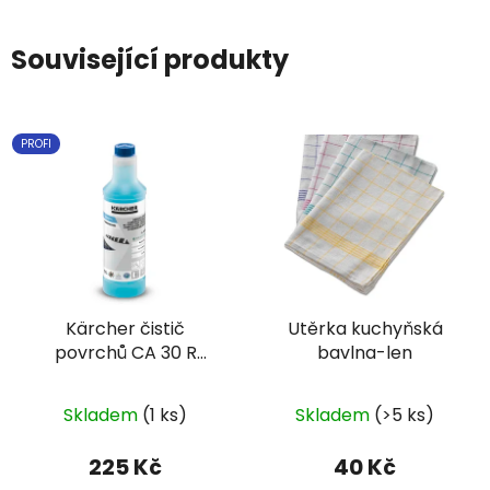
Související produkty
PROFI
Kärcher čistič
Utěrka kuchyňská
povrchů CA 30 R
bavlna-len
eco!perform
Skladem
(1 ks)
Skladem
(>5 ks)
225 Kč
40 Kč