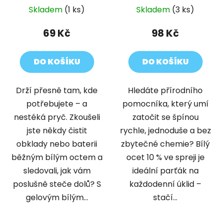
Skladem
(1 ks)
Skladem
(3 ks)
69 Kč
98 Kč
DO KOŠÍKU
DO KOŠÍKU
Drží přesně tam, kde
Hledáte přírodního
potřebujete – a
pomocníka, který umí
nestéká pryč. Zkoušeli
zatočit se špínou
jste někdy čistit
rychle, jednoduše a bez
obklady nebo baterii
zbytečné chemie? Bílý
běžným bílým octem a
ocet 10 % ve spreji je
sledovali, jak vám
ideální parťák na
poslušně steče dolů? S
každodenní úklid –
gelovým bílým...
stačí...