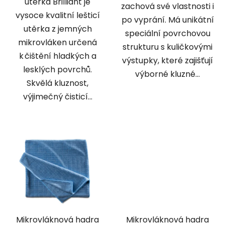
utěrka Brilliant je
zachová své vlastnosti i
vysoce kvalitní lešticí
po vyprání. Má unikátní
utěrka z jemných
speciální povrchovou
mikrovláken určená
strukturu s kuličkovými
k čištění hladkých a
výstupky, které zajišťují
lesklých povrchů.
výborné kluzné...
Skvělá kluznost,
výjimečný čisticí...
Mikrovláknová hadra
Mikrovláknová hadra