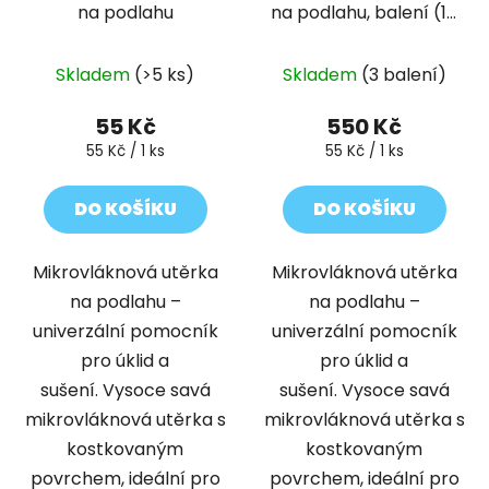
na podlahu
na podlahu, balení (10
ks)
Skladem
(>5 ks)
Skladem
(3 balení)
55 Kč
550 Kč
Měrná
Měrná
55 Kč / 1 ks
55 Kč / 1 ks
cena:
cena:
DO KOŠÍKU
DO KOŠÍKU
Mikrovláknová utěrka
Mikrovláknová utěrka
na podlahu –
na podlahu –
univerzální pomocník
univerzální pomocník
pro úklid a
pro úklid a
sušení. Vysoce savá
sušení. Vysoce savá
mikrovláknová utěrka s
mikrovláknová utěrka s
kostkovaným
kostkovaným
povrchem, ideální pro
povrchem, ideální pro