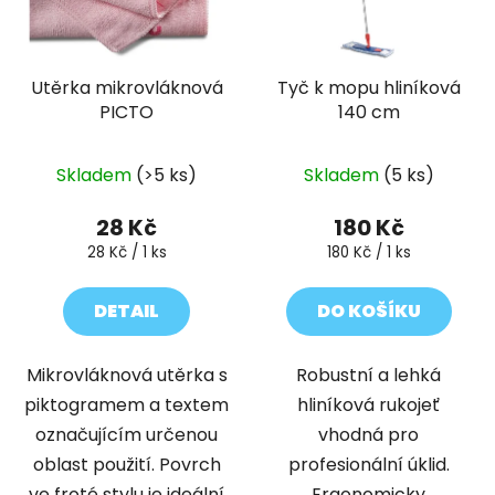
Utěrka mikrovláknová
Tyč k mopu hliníková
PICTO
140 cm
Skladem
(>5 ks)
Skladem
(5 ks)
28 Kč
180 Kč
Měrná
Měrná
28 Kč / 1 ks
180 Kč / 1 ks
cena:
cena:
DETAIL
DO KOŠÍKU
Mikrovláknová utěrka s
Robustní a lehká
piktogramem a textem
hliníková rukojeť
označujícím určenou
vhodná pro
oblast použití. Povrch
profesionální úklid.
ve froté stylu je ideální
Ergonomicky