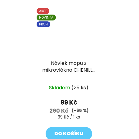
AKCE
NOVINKA
PROFI
Návlek mopu z
mikrovlákna CHENILLE
(žinylkový) 40 cm
Skladem
(>5 ks)
99 Kč
290 Kč
(–65 %)
Měrná
99 Kč / 1 ks
cena:
DO KOŠÍKU