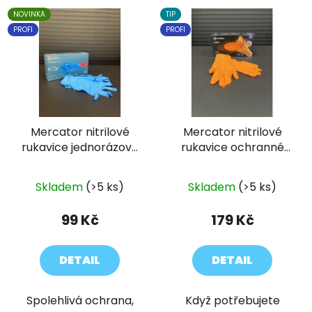
NOVINKA
TIP
PROFI
PROFI
Mercator nitrilové
Mercator nitrilové
rukavice jednorázové
rukavice ochranné
CLASSIC NITRYLEX
GOGRIP oranžové
modré 100 ks
50ks
Skladem
(>5 ks)
Skladem
(>5 ks)
99 Kč
179 Kč
DETAIL
DETAIL
Spolehlivá ochrana,
Když potřebujete