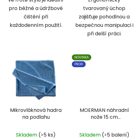
pro běžné a údržbové
tvarovaný úchop
čištění při
zajišťuje pohodlnou a
každodenním použití.
bezpečnou manipulaci i
při delší práci.
NOVINKA
PROFI
Mikrovláknová hadra
MOERMAN náhradní
na podlahu
nože 15 cm
SHARKBLADE SCRAPER
oboustranné
Skladem
(>5 ks)
Skladem
(>5 balení)