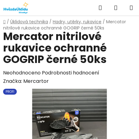
Přejít
Hledat
NÁKUPN
na
KOŠÍK
obsah
Domů
/
Úklidová technika
/
Hadry, utěrky, rukavice
/
Mercator
nitrilové rukavice ochranné GOGRIP černé 50ks
Mercator nitrilové
rukavice ochranné
GOGRIP černé 50ks
Průměrné
Neohodnoceno
Podrobnosti hodnocení
hodnocení
Značka:
Mercartor
produktu
PROFI
je
0,0
z
5
hvězdiček.