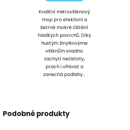
Kvalitní mikrovláknový
mop pro efektivní a
šetrné mokré čištění
hladkých povrchů. Díky
hustým žinylkovýme
vláknům snadno
zachytí nečistoty,
prach i vlhkost a
zanechá podlahy...
Podobné produkty