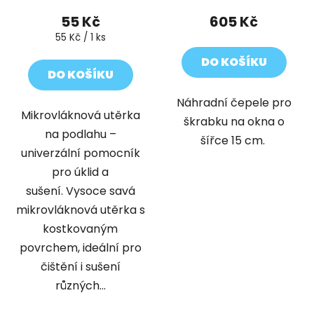
55 Kč
605 Kč
Měrná
55 Kč / 1 ks
cena:
DO KOŠÍKU
DO KOŠÍKU
Náhradní čepele pro
Mikrovláknová utěrka
škrabku na okna o
na podlahu –
šířce 15 cm.
univerzální pomocník
pro úklid a
sušení. Vysoce savá
mikrovláknová utěrka s
kostkovaným
povrchem, ideální pro
čištění i sušení
různých...