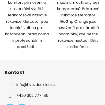
komfort při nošení a
maximum ochrany bez
univerzální využití.
kompromisů. Prémiové
Jednorázové nitrilové
rukavice Mercator
rukavice Mercator jsou
GoGrip Orange jsou
ideální volbou pro
navržené pro náročné
každodenní práci doma
podmínky, kde běžné
i v profesionálním
rukavice nestačí. Díky
prostředí....
zesílenému...
Z
á
Kontakt
p
a
info
@
hvezdauklidu.cz
t
í
+420 602 777 185