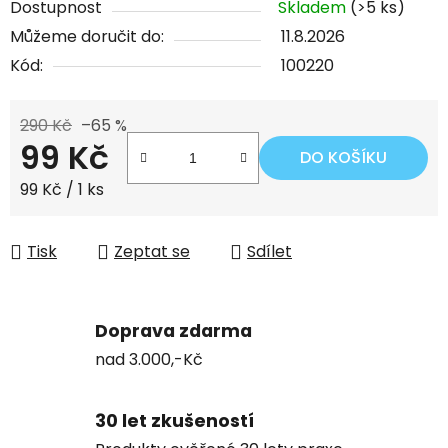
Dostupnost
Skladem
(>5 ks)
Můžeme doručit do:
11.8.2026
Kód:
100220
290 Kč
–65 %
99 Kč
DO KOŠÍKU
Měrná cena:
99 Kč / 1 ks
Tisk
Zeptat se
Sdílet
Doprava zdarma
nad 3.000,-Kč
30 let zkušeností