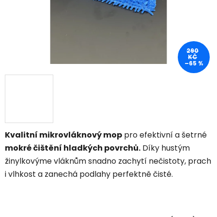
290
KČ
–65 %
Kvalitní mikrovláknový mop
pro efektivní a šetrné
mokré čištění hladkých povrchů.
Díky hustým
žinylkovýme vláknům snadno zachytí nečistoty, prach
i vlhkost a zanechá podlahy perfektně čisté.