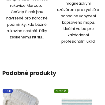
magnetickým
rukavice Mercator
uzávěrem pro rychlé a
GoGrip Black jsou
pohodlné uchycení
navržené pro náročné
kapsového mopu.
podmínky, kde běžné
Ideální volba pro
rukavice nestačí. Díky
každodenní
zesílenému nitrilu...
profesionální úklid.
Podobné produkty
PROFI
NOVINKA