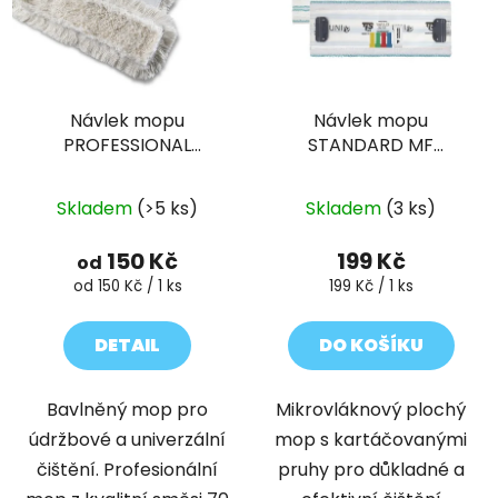
Návlek mopu
Návlek mopu
PROFESSIONAL
STANDARD MF
bavlněný
flexibilní 35 cm
Skladem
(>5 ks)
Skladem
(3 ks)
150 Kč
199 Kč
od
Měrná
Měrná
od 150 Kč / 1 ks
199 Kč / 1 ks
cena:
cena:
DETAIL
DO KOŠÍKU
Bavlněný mop pro
Mikrovláknový plochý
údržbové a univerzální
mop s kartáčovanými
čištění. Profesionální
pruhy pro důkladné a