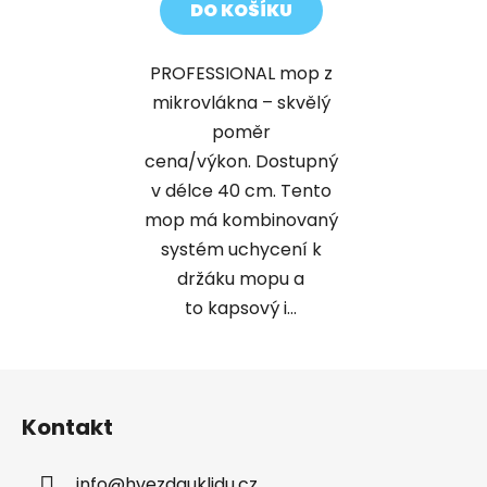
DO KOŠÍKU
PROFESSIONAL mop z
mikrovlákna – skvělý
poměr
cena/výkon. Dostupný
v délce 40 cm. Tento
mop má kombinovaný
systém uchycení k
držáku mopu a
to kapsový i...
Z
á
Kontakt
p
a
info
@
hvezdauklidu.cz