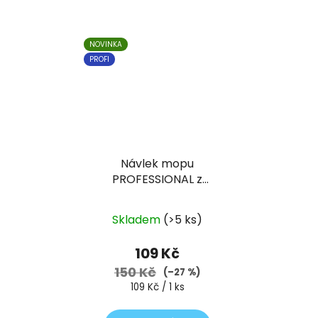
NOVINKA
PROFI
Návlek mopu
PROFESSIONAL z
mikrovlákna 40 cm,
univerzální uchycení
Skladem
(>5 ks)
109 Kč
150 Kč
(–27 %)
Měrná
109 Kč / 1 ks
cena: