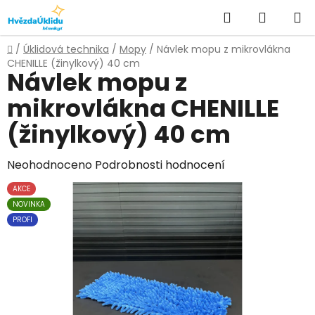
Přejít
Hledat
NÁKUPN
na
KOŠÍK
obsah
Domů
/
Úklidová technika
/
Mopy
/
Návlek mopu z mikrovlákna
CHENILLE (žinylkový) 40 cm
Návlek mopu z
mikrovlákna CHENILLE
(žinylkový) 40 cm
Průměrné
Neohodnoceno
Podrobnosti hodnocení
hodnocení
AKCE
produktu
NOVINKA
je
PROFI
0,0
z
5
hvězdiček.