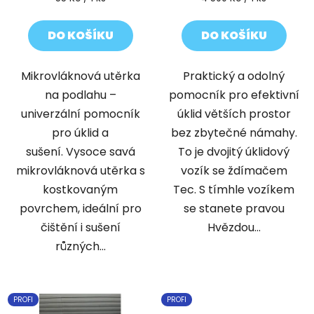
cena:
cena:
DO KOŠÍKU
DO KOŠÍKU
Mikrovláknová utěrka
Praktický a odolný
na podlahu –
pomocník pro efektivní
univerzální pomocník
úklid větších prostor
pro úklid a
bez zbytečné námahy.
sušení. Vysoce savá
To je dvojitý úklidový
mikrovláknová utěrka s
vozík se ždímačem
kostkovaným
Tec. S tímhle vozíkem
povrchem, ideální pro
se stanete pravou
čištění i sušení
Hvězdou...
různých...
PROFI
PROFI