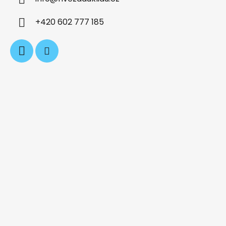
t
í
+420 602 777 185