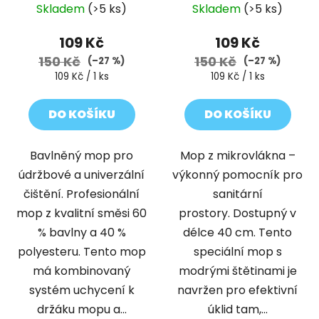
Skladem
(>5 ks)
Skladem
(>5 ks)
109 Kč
109 Kč
150 Kč
150 Kč
(–27 %)
(–27 %)
Měrná
Měrná
109 Kč / 1 ks
109 Kč / 1 ks
cena:
cena:
DO KOŠÍKU
DO KOŠÍKU
Bavlněný mop pro
Mop z mikrovlákna –
údržbové a univerzální
výkonný pomocník pro
čištění. Profesionální
sanitární
mop z kvalitní směsi 60
prostory. Dostupný v
% bavlny a 40 %
délce 40 cm. Tento
polyesteru. Tento mop
speciální mop s
má kombinovaný
modrými štětinami je
systém uchycení k
navržen pro efektivní
držáku mopu a...
úklid tam,...