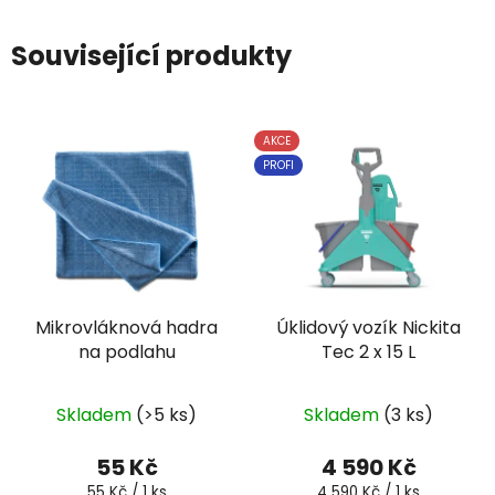
Související produkty
AKCE
PROFI
Mikrovláknová hadra
Úklidový vozík Nickita
na podlahu
Tec 2 x 15 L
Skladem
(>5 ks)
Skladem
(3 ks)
55 Kč
4 590 Kč
Měrná
Měrná
55 Kč / 1 ks
4 590 Kč / 1 ks