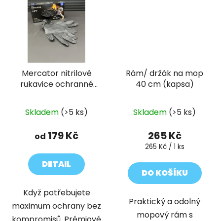
Mercator nitrilové
Rám/ držák na mop
rukavice ochranné
40 cm (kapsa)
GOGRIP černé 50ks
Skladem
(>5 ks)
Skladem
(>5 ks)
179 Kč
265 Kč
od
Měrná
265 Kč / 1 ks
cena:
DETAIL
DO KOŠÍKU
Když potřebujete
Praktický a odolný
maximum ochrany bez
mopový rám s
kompromisů. Prémiové