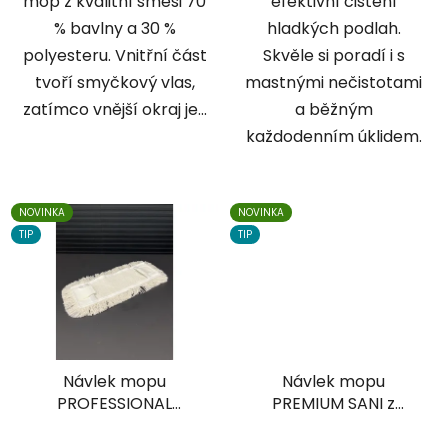
mop z kvalitní směsi 70
efektivní čištění
% bavlny a 30 %
hladkých podlah.
polyesteru. Vnitřní část
Skvěle si poradí i s
tvoří smyčkový vlas,
mastnými nečistotami
zatímco vnější okraj je...
a běžným
každodenním úklidem.
NOVINKA
NOVINKA
TIP
TIP
Návlek mopu
Návlek mopu
PROFESSIONAL
PREMIUM SANI z
bavlněný 40 cm,
mikrovlákna 40 cm,
univerzální uchycení
univerzální uchycení