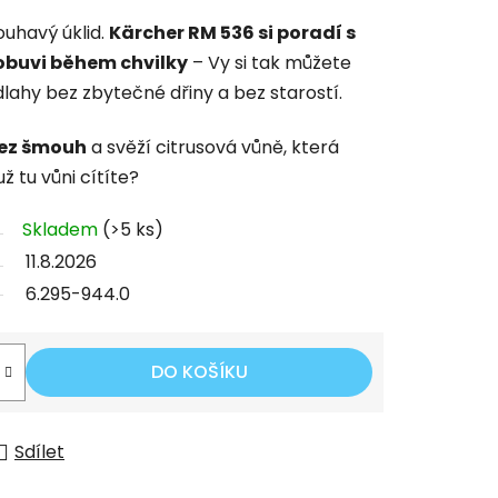
uhavý úklid.
Kärcher RM 536 si poradí s
obuvi během chvilky
– Vy si tak můžete
dlahy bez zbytečné dřiny a bez starostí.
bez šmouh
a svěží citrusová vůně, která
ž tu vůni cítíte?
Skladem
(>5 ks)
11.8.2026
6.295-944.0
DO KOŠÍKU
Sdílet