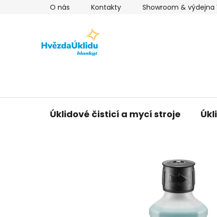
Přejít
O nás
Kontakty
Showroom & výdejna V
na
obsah
Úklidové čisticí a mycí stroje
Úkl