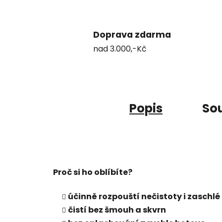
Doprava zdarma
nad 3.000,-Kč
Popis
Sou
Proč si ho oblíbíte?
účinně rozpouští nečistoty i zaschlé
čistí bez šmouh a skvrn