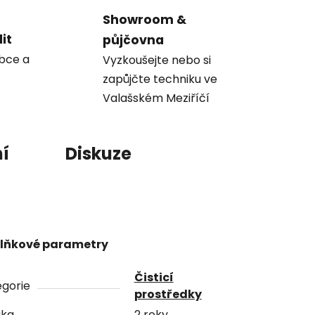
Showroom &
it
půjčovna
obce a
Vyzkoušejte nebo si
zapůjčte techniku ve
Valašském Meziříčí
í
Diskuze
lňkové parametry
Čisticí
gorie
prostředky
uka
2 roky