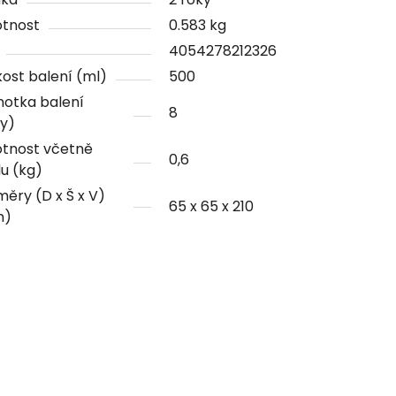
tnost
0.583 kg
4054278212326
kost balení (ml)
500
notka balení
8
y)
tnost včetně
0,6
u (kg)
ěry (D x Š x V)
65 x 65 x 210
m)