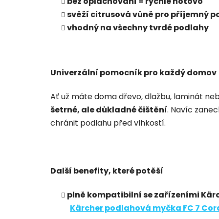
bez oplachování = rychle hotovo
svěží citrusová vůně pro příjemný po
vhodný na všechny tvrdé podlahy
Univerzální pomocník pro každý domov
Ať už máte doma dřevo, dlažbu, laminát neb
šetrné, ale důkladné čištění
. Navíc zane
chránit podlahu před vlhkostí.
Další benefity, které potěší
plně kompatibilní se zařízeními Kärc
Kärcher podlahová myčka FC 7 Cor