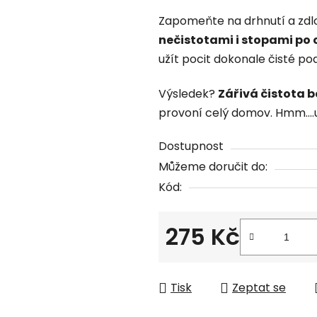
produktu
Zapomeňte na drhnutí a zdlo
je
nečistotami i stopami po 
0,0
užít pocit dokonale čisté po
z
5
Výsledek?
Zářivá čistota 
hvězdiček.
provoní celý domov. Hmm....u
Dostupnost
Můžeme doručit do:
Kód:
275 Kč
Měrná cena:
Tisk
Zeptat se