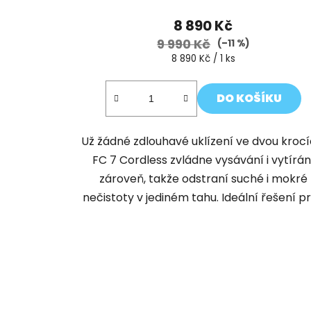
8 890 Kč
9 990 Kč
(–11 %)
Měrná
8 890 Kč / 1 ks
cena:
DO KOŠÍKU
Už žádné zdlouhavé uklízení ve dvou krocí
FC 7 Cordless zvládne vysávání i vytírán
zároveň, takže odstraní suché i mokré
nečistoty v jediném tahu. Ideální řešení pro