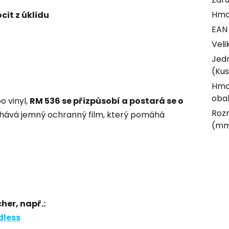
Hmo
cit z úklidu
EAN
Veli
Jed
(Kus
Hmo
obal
o vinyl,
RM 536 se přizpůsobí a postará se o
Rozm
chává jemný ochranný film, který pomáhá
(m
her, např.:
dless