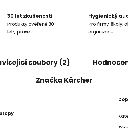
30 let zkušeností
Hygienický aud
Produkty ověřené 30
Pro firmy, školy, 
lety praxe
organizace
visející soubory (2)
Hodnocen
Značka
Kärcher
Dop
 stopy
Kate
Zár