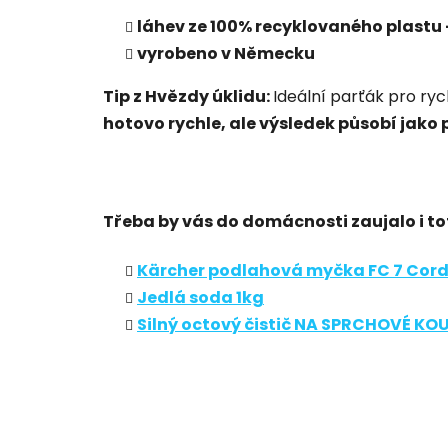
láhev ze 100% recyklovaného plastu 
vyrobeno v Německu
Tip z Hvězdy úklidu:
Ideální parťák pro ryc
hotovo rychle, ale výsledek působí jako
Třeba by vás do domácnosti zaujalo i to
Kärcher podlahová myčka FC 7 Cord
Jedlá soda 1kg
Silný octový čistič NA SPRCHOVÉ K