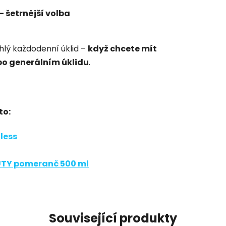
– šetrnější volba
hlý každodenní úklid –
když chcete mít
 po generálním úklidu
.
to:
less
OUTY pomeranč 500 ml
Související produkty