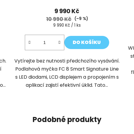
9 990 Kč
10 990 Kč
(–9 %)
Měrná
9 990 Kč / 1 ks
cena:
DO KOŠÍKU
WI
s
ch.
Vytírejte bez nutnosti předchozího vysávání.
í
Podlahová myčka FC 8 Smart Signature Line
f
s LED diodami, LCD displejem a propojením s
...
aplikací zajistí efektivní úklid. Tato...
Podobné produkty