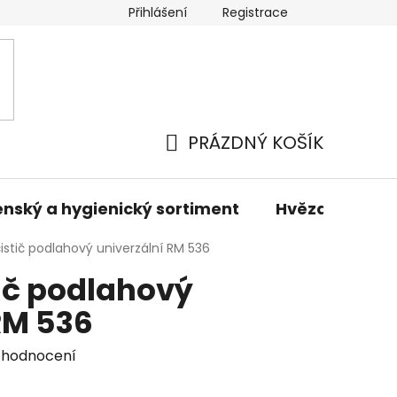
Přihlášení
Registrace
odmínky
Podmínky ochrany osobních údajů
Prodáva
PRÁZDNÝ KOŠÍK
NÁKUPNÍ
KOŠÍK
nský a hygienický sortiment
Hvězdné sady 
istič podlahový univerzální RM 536
ič podlahový
RM 536
 hodnocení