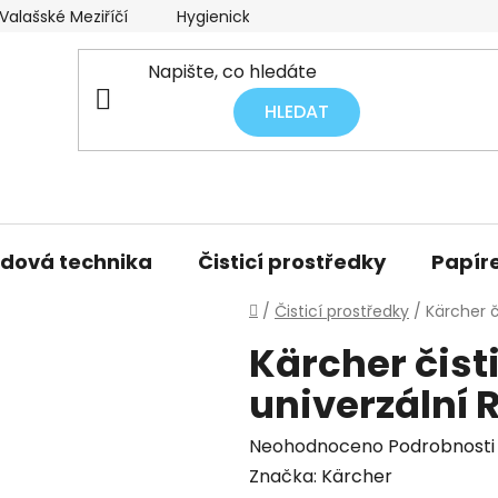
alašské Meziříčí
Hygienický audit úklidu
Obchodní p
HLEDAT
idová technika
Čisticí prostředky
Papíre
Domů
/
Čisticí prostředky
/
Kärcher č
Kärcher čist
univerzální 
Průměrné
Neohodnoceno
Podrobnosti
hodnocení
Značka:
Kärcher