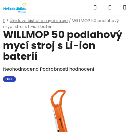
Přejít
Hledat
NÁKUPN
na
KOŠÍK
obsah
Domů
/
Úklidové čisticí a mycí stroje
/
WILLMOP 50 podlahový
mycí stroj s Li-ion baterií
WILLMOP 50 podlahový
mycí stroj s Li-ion
baterií
Průměrné
Neohodnoceno
Podrobnosti hodnocení
hodnocení
PROFI
produktu
je
0,0
z
5
hvězdiček.