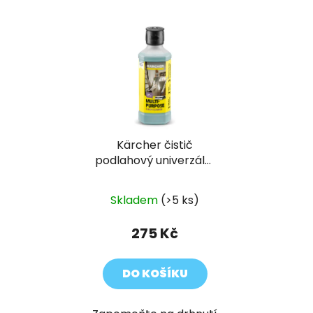
Kärcher čistič
podlahový univerzální
RM 536
Skladem
(>5 ks)
275 Kč
DO KOŠÍKU