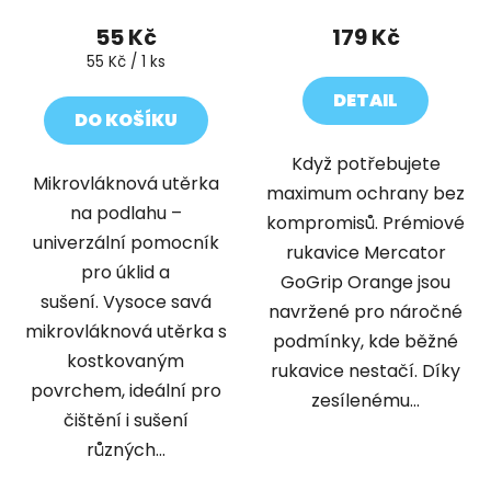
55 Kč
179 Kč
Měrná
55 Kč / 1 ks
cena:
DETAIL
DO KOŠÍKU
Když potřebujete
Mikrovláknová utěrka
maximum ochrany bez
na podlahu –
kompromisů. Prémiové
univerzální pomocník
rukavice Mercator
pro úklid a
GoGrip Orange jsou
sušení. Vysoce savá
navržené pro náročné
mikrovláknová utěrka s
podmínky, kde běžné
kostkovaným
rukavice nestačí. Díky
povrchem, ideální pro
zesílenému...
čištění i sušení
různých...