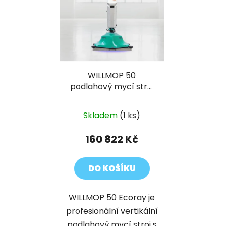
WILLMOP 50
podlahový mycí stroj
s Li-ion baterií Ecoray
Skladem
(1 ks)
160 822 Kč
DO KOŠÍKU
WILLMOP 50 Ecoray je
profesionální vertikální
podlahový mycí stroj s