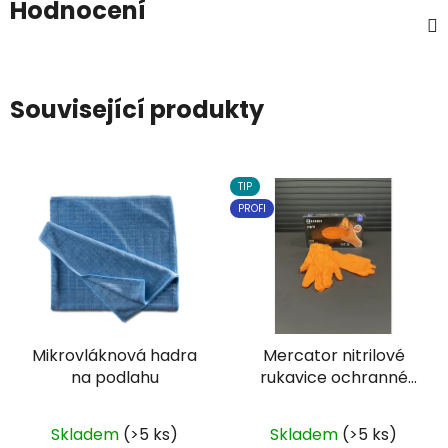
Hodnocení
Související produkty
TIP
PROFI
Mikrovláknová hadra
Mercator nitrilové
na podlahu
rukavice ochranné
GOGRIP oranžové
50ks
Skladem
(>5 ks)
Skladem
(>5 ks)