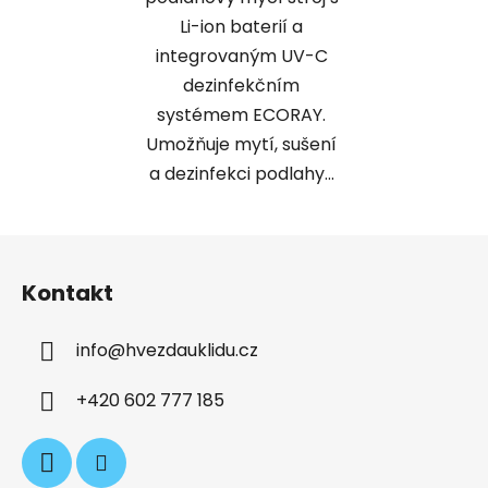
Li-ion baterií a
integrovaným UV-C
dezinfekčním
systémem ECORAY.
Umožňuje mytí, sušení
a dezinfekci podlahy...
Z
á
Kontakt
p
a
info
@
hvezdauklidu.cz
t
í
+420 602 777 185