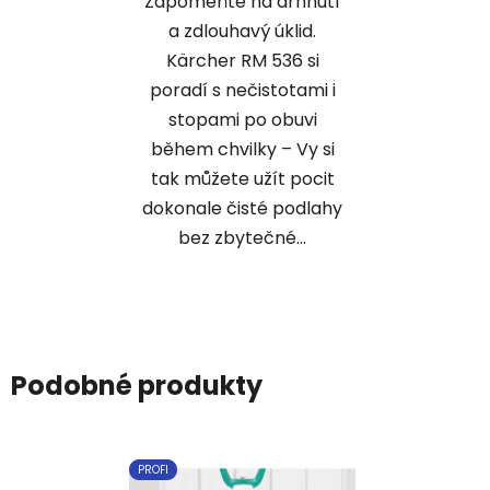
Zapomeňte na drhnutí
a zdlouhavý úklid.
Kärcher RM 536 si
poradí s nečistotami i
stopami po obuvi
během chvilky – Vy si
tak můžete užít pocit
dokonale čisté podlahy
bez zbytečné...
Podobné produkty
PROFI