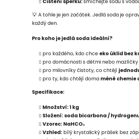
Čištění šperků:
smíchejte sodu s vodou
💡 A tohle je jen začátek. Jedlá soda je opr
každý den.
Pro koho je jedlá soda ideální?
pro každého, kdo chce
eko úklid bez
pro domácnosti s dětmi nebo mazlíčky
pro milovníky čistoty, co chtějí
jednodu
pro ty, kdo chtějí doma
méně chemie a
Specifikace:
Množství:
1 kg
Složení:
soda bicarbona / hydrogenu
Vzorec:
NaHCO₃
Vzhled:
bílý krystalický prášek bez zá