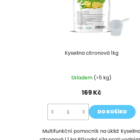
Kyselina citronová 1kg
Skladem
(>5 kg)
169 Kč
DO KOŠÍKU
Multifunkční pomocník na úklid: Kyselin
citronová | 1 kg Přírodní síla proti vodní