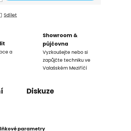
Sdílet
Showroom &
it
půjčovna
obce a
Vyzkoušejte nebo si
zapůjčte techniku ve
Valašském Meziříčí
í
Diskuze
lňkové parametry