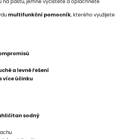
 na pastu, jemně vyčistěte a opláchněte
avdu
multifunkční pomocník
, kterého využijete
 kompromisů
ché a levné řešení
 více účinku
hličitan sodný
pachu