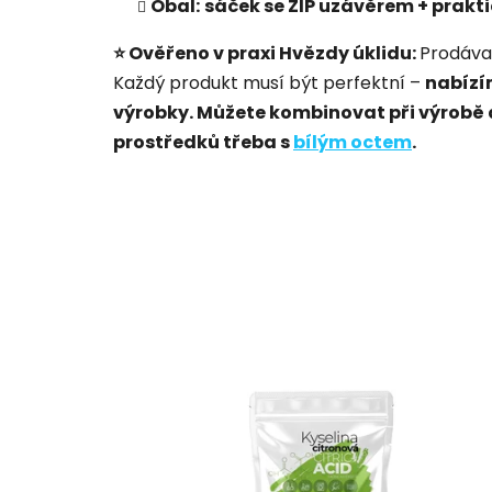
Obal:
sáček se ZIP uzávěrem + prak
⭐ Ověřeno v praxi Hvězdy úklidu:
Prodávan
Každý produkt musí být perfektní –
nabízí
výrobky. Můžete kombinovat při výrobě 
prostředků třeba s
bílým octem
.