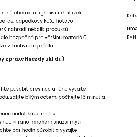
ečné chemie a agresivních složek
Kate
oberce, odpadkový koš… hotovo
Hmo
erý nahradí několik produktů
EAN
 ale bezpečná pro většinu materiálů
e v kuchyni i u prádla
py z praxe Hvězdy úklidu)
hte působit přes noc a ráno vysajte
u, zalijte bílým octem, počkejte 15 minut a
řenou nádobku se sodou
s noc = ráno mnohem snazší mytí
hte pár hodin působit a vysajte