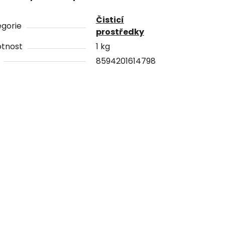
Čisticí
gorie
prostředky
tnost
1 kg
8594201614798