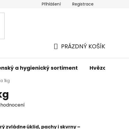
Přihlášení
Registrace
odmínky
Podmínky ochrany osobních údajů
Prodáva
PRÁZDNÝ KOŠÍK
NÁKUPNÍ
KOŠÍK
nský a hygienický sortiment
Hvězdné sady 
a 1kg
kg
 hodnocení
ý zvládne úklid, pachy i skvrny –