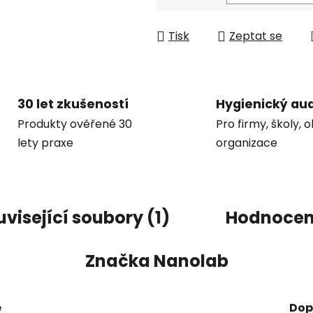
Měrná cena:
Tisk
Zeptat se
30 let zkušeností
Hygienický aud
Produkty ověřené 30
Pro firmy, školy, 
lety praxe
organizace
visející soubory (1)
Hodnocen
Značka
Nanolab
e
Dop