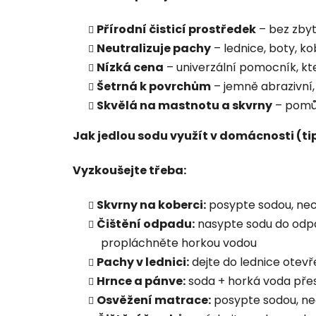
Přírodní čisticí prostředek
– bez zbyt
Neutralizuje pachy
– lednice, boty, k
Nízká cena
– univerzální pomocník, kt
Šetrná k povrchům
– jemně abrazivní,
Skvělá na mastnotu a skvrny
– pomůž
Jak jedlou sodu využít v domácnosti (ti
Vyzkoušejte třeba:
Skvrny na koberci:
posypte sodou, nec
Čištění odpadu:
nasypte sodu do odpad
propláchněte horkou vodou
Pachy v lednici:
dejte do lednice otev
Hrnce a pánve:
soda + horká voda pře
Osvěžení matrace:
posypte sodou, nec