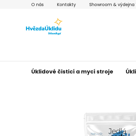
Přejít
O nás
Kontakty
Showroom & výdejna V
na
obsah
Úklidové čisticí a mycí stroje
Úkl