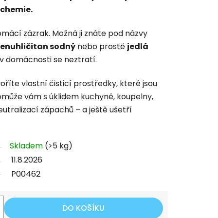
 chemie.
omácí zázrak. Možná ji znáte pod názvy
enuhličitan sodný
nebo prostě
jedlá
i, v domácnosti se neztratí.
oříte vlastní čisticí prostředky, které jsou
Pomůže vám s úklidem kuchyně, koupelny,
utralizací zápachů – a ještě ušetří
Skladem
(>5 kg)
11.8.2026
P00462
DO KOŠÍKU