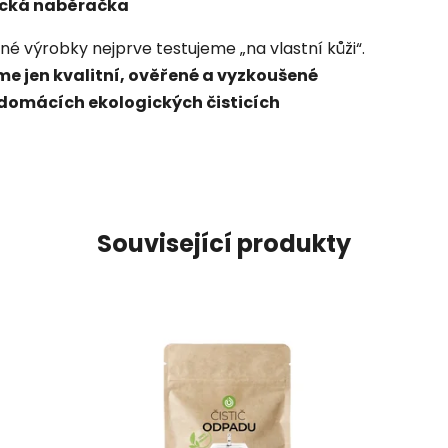
tická naběračka
é výrobky nejprve testujeme „na vlastní kůži“.
me jen kvalitní, ověřené a vyzkoušené
domácích ekologických čisticích
Související produkty