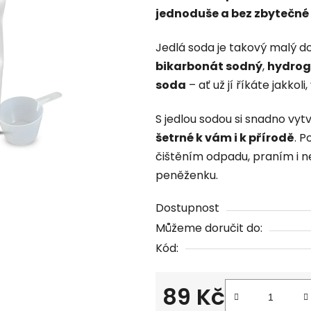
jednoduše a bez zbytečné
0,0
z
Jedlá soda je takový malý d
5
bikarbonát sodný
,
hydrog
hvězdiček.
soda
– ať už jí říkáte jakkol
S jedlou sodou si snadno vytv
šetrné k vám i k přírodě
. 
čištěním odpadu, praním i ne
peněženku.
Dostupnost
Můžeme doručit do:
Kód:
89 Kč