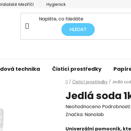
alašské Meziříčí
Hygienický audit úklidu
Obchodní p
HLEDAT
idová technika
Čisticí prostředky
Papíre
Domů
/
Čisticí prostředky
/
Jedlá sod
Jedlá soda 1
Průměrné
Neohodnoceno
Podrobnosti
hodnocení
Značka:
Nanolab
produktu
Univerzální pomocník, kter
je