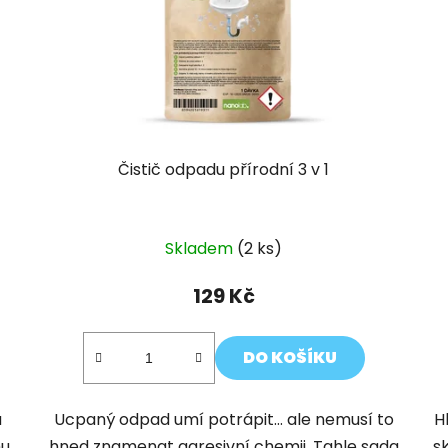
Čistič odpadu přírodní 3 v 1
Skladem
(2 ks)
129 Kč
DO KOŠÍKU
a
Ucpaný odpad umí potrápit… ale nemusí to
H
mu
hned znamenat agresivní chemii. Tahle sada
s