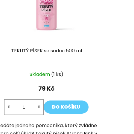
TEKUTÝ PÍSEK se sodou 500 ml
Průměrné
Skladem
(1 ks)
hodnocení
produktu
79 Kč
je
5,0
DO KOŠÍKU
z
5
ledáte jednoho pomocníka, který zvládne
hvězdiček.
koro celý úklid? Tekutý písek Strong Pink v