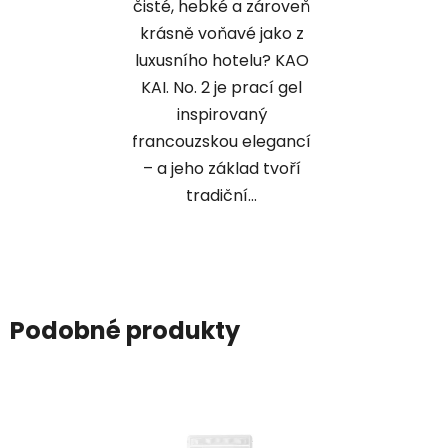
čisté, hebké a zároveň
krásně voňavé jako z
luxusního hotelu? KAO
KAI. No. 2 je prací gel
inspirovaný
francouzskou elegancí
– a jeho základ tvoří
tradiční...
Podobné produkty