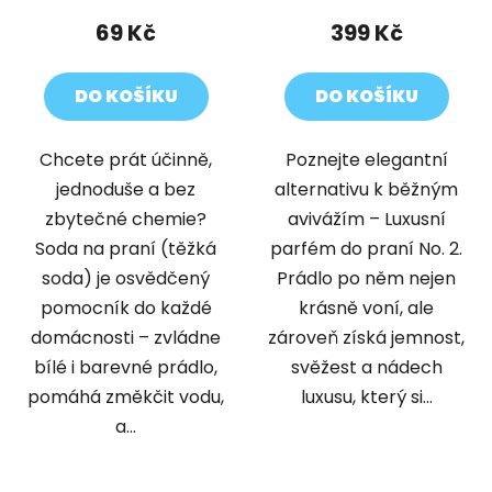
69 Kč
399 Kč
DO KOŠÍKU
DO KOŠÍKU
Chcete prát účinně,
Poznejte elegantní
jednoduše a bez
alternativu k běžným
zbytečné chemie?
avivážím – Luxusní
Soda na praní (těžká
parfém do praní No. 2.
soda) je osvědčený
Prádlo po něm nejen
pomocník do každé
krásně voní, ale
domácnosti – zvládne
zároveň získá jemnost,
bílé i barevné prádlo,
svěžest a nádech
pomáhá změkčit vodu,
luxusu, který si...
a...