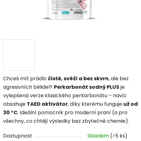
Chceš mít prádlo
čisté, svěží a bez skvrn
, ale bez
agresivních bělidel?
Perkarbonát sodný PLUS
je
vylepšená verze klasického perkarbonátu – navíc
obsahuje
TAED aktivátor
, díky kterému funguje
už od
30 °C
. Ideální pomocník pro moderní praní (a pro
všechny, co chtějí výsledky bez zbytečné chemie).
Dostupnost
Skladem
(>5 ks)