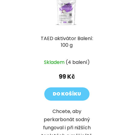
TAED aktivátor Balení:
100 g
Skladem
(4 balení)
99 Kč
DO KOŠÍKU
Chcete, aby
perkarbonát sodný
fungoval i při nižších