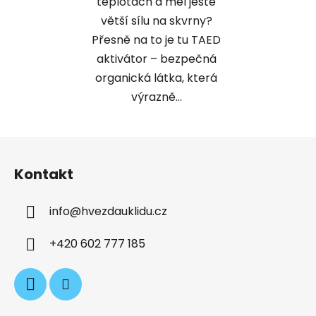
teplotách a měl ještě
větší sílu na skvrny?
Přesně na to je tu TAED
aktivátor – bezpečná
organická látka, která
výrazně...
Z
á
Kontakt
p
a
info
@
hvezdauklidu.cz
t
í
+420 602 777 185