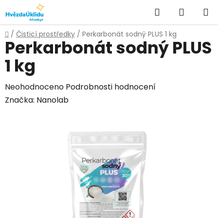
Přejít
Hledat
NÁKUPN
na
KOŠÍK
obsah
Domů
/
Čisticí prostředky
/
Perkarbonát sodný PLUS 1 kg
Perkarbonát sodný PLUS
1 kg
Průměrné
Neohodnoceno
Podrobnosti hodnocení
hodnocení
Značka:
Nanolab
produktu
je
0,0
z
5
hvězdiček.