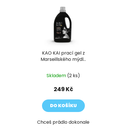
KAO KAI prací gel z
Marseillského mýdla
No. 2
Skladem
(2 ks)
249 Kč
DO KOŠÍKU
Chceš prádlo dokonale