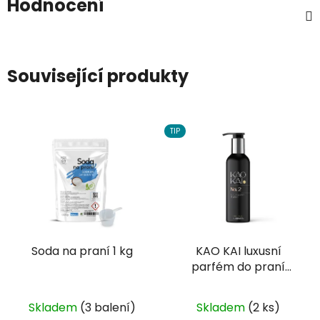
Hodnocení
Související produkty
TIP
Soda na praní 1 kg
KAO KAI luxusní
parfém do praní
inspirovaný
francouzskou vůní No.
Skladem
(3 balení)
Skladem
(2 ks)
2 150 ml