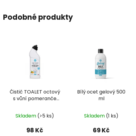
Podobné produkty
Čistič TOALET octový
Bílý ocet gelový 500
s vůní pomeranče
ml
750 ml
Skladem
(>5 ks)
Skladem
(1 ks)
98 Kč
69 Kč