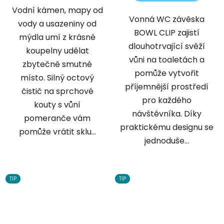
Vodní kámen, mapy od
Vonná WC závěska
vody a usazeniny od
BOWL CLIP zajistí
mýdla umí z krásné
dlouhotrvající svěží
koupelny udělat
vůni na toaletách a
zbytečně smutné
pomůže vytvořit
místo. Silný octový
příjemnější prostředí
čistič na sprchové
pro každého
kouty s vůní
návštěvníka. Díky
pomeranče vám
praktickému designu se
pomůže vrátit sklu...
jednoduše...
TIP
TIP