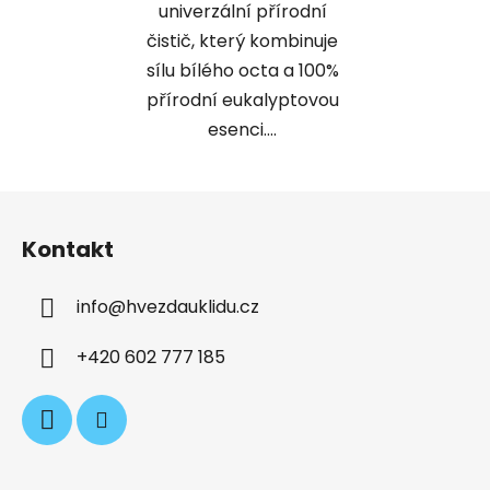
univerzální přírodní
čistič, který kombinuje
sílu bílého octa a 100%
přírodní eukalyptovou
esenci....
Z
á
Kontakt
p
a
info
@
hvezdauklidu.cz
t
í
+420 602 777 185