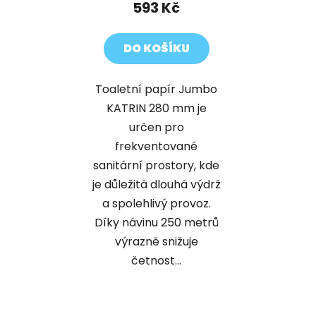
593 Kč
DO KOŠÍKU
Toaletní papír Jumbo
KATRIN 280 mm je
určen pro
frekventované
sanitární prostory, kde
je důležitá dlouhá výdrž
a spolehlivý provoz.
Díky návinu 250 metrů
výrazně snižuje
četnost...