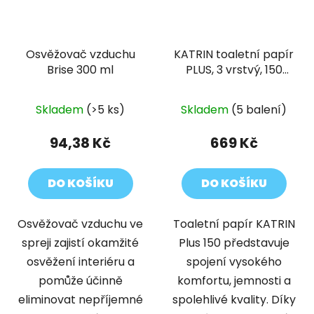
Osvěžovač vzduchu
KATRIN toaletní papír
Brise 300 ml
PLUS, 3 vrstvý, 150
útržků (8 rolí/bal)
Skladem
(>5 ks)
Skladem
(5 balení)
94,38 Kč
669 Kč
DO KOŠÍKU
DO KOŠÍKU
Osvěžovač vzduchu ve
Toaletní papír KATRIN
spreji zajistí okamžité
Plus 150 představuje
osvěžení interiéru a
spojení vysokého
pomůže účinně
komfortu, jemnosti a
eliminovat nepříjemné
spolehlivé kvality. Díky