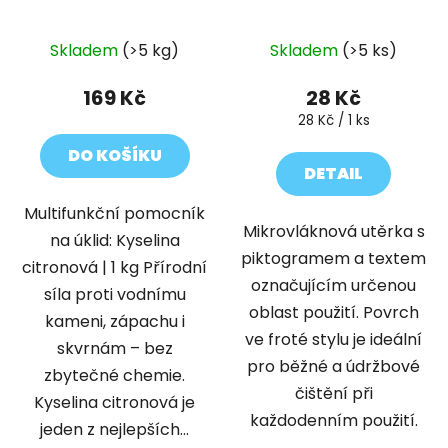
Skladem
(>5 kg)
Skladem
(>5 ks)
169 Kč
28 Kč
Měrná
28 Kč / 1 ks
cena:
DO KOŠÍKU
DETAIL
Multifunkční pomocník
Mikrovláknová utěrka s
na úklid: Kyselina
piktogramem a textem
citronová | 1 kg Přírodní
označujícím určenou
síla proti vodnímu
oblast použití. Povrch
kameni, zápachu i
ve froté stylu je ideální
skvrnám – bez
pro běžné a údržbové
zbytečné chemie.
čištění při
Kyselina citronová je
každodenním použití.
jeden z nejlepších...