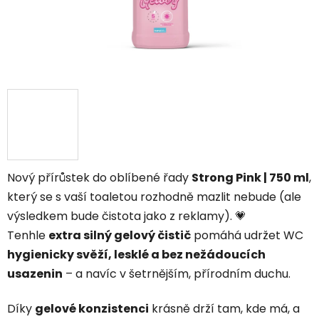
Nový přírůstek do oblíbené řady
Strong Pink | 750 ml
,
který se s vaší toaletou rozhodně mazlit nebude (ale
výsledkem bude čistota jako z reklamy). 💗
Tenhle
extra silný gelový čistič
pomáhá udržet WC
hygienicky svěží, lesklé a bez nežádoucích
usazenin
– a navíc v šetrnějším, přírodním duchu.
Díky
gelové konzistenci
krásně drží tam, kde má, a