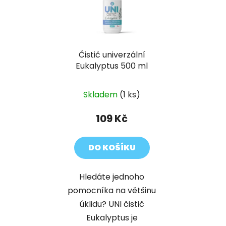
Čistič univerzální
Eukalyptus 500 ml
Skladem
(1 ks)
109 Kč
DO KOŠÍKU
Hledáte jednoho
pomocníka na většinu
úklidu? UNI čistič
Eukalyptus je