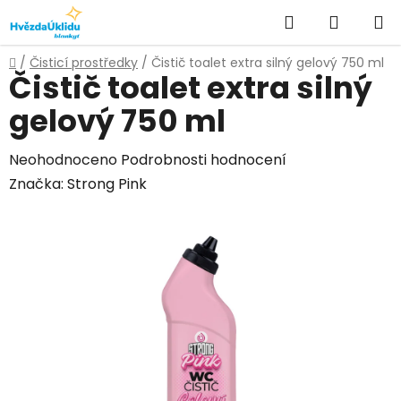
Přejít
Hledat
NÁKUPN
na
KOŠÍK
obsah
Domů
/
Čisticí prostředky
/
Čistič toalet extra silný gelový 750 ml
Čistič toalet extra silný
gelový 750 ml
Průměrné
Neohodnoceno
Podrobnosti hodnocení
hodnocení
Značka:
Strong Pink
produktu
je
0,0
z
5
hvězdiček.