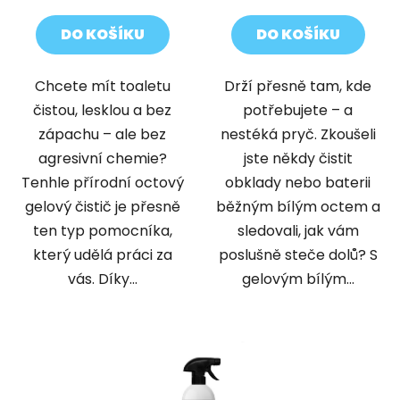
DO KOŠÍKU
DO KOŠÍKU
Chcete mít toaletu
Drží přesně tam, kde
čistou, lesklou a bez
potřebujete – a
zápachu – ale bez
nestéká pryč. Zkoušeli
agresivní chemie?
jste někdy čistit
Tenhle přírodní octový
obklady nebo baterii
gelový čistič je přesně
běžným bílým octem a
ten typ pomocníka,
sledovali, jak vám
který udělá práci za
poslušně steče dolů? S
vás. Díky...
gelovým bílým...