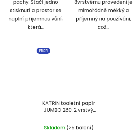
pachy. Stačí jedno
3vrstvému provedení je
stisknutí a prostor se
mimořádně měkký a
naplní příjemnou vůní,
příjemný na používání,
která...
což...
PROFI
KATRIN toaletní papír
JUMBO 280, 2 vrstvý,
návin 250 m
Skladem
(>5 balení)