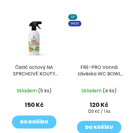
TIP
PROFI
Čistič octový NA
FRE-PRO Vonná
SPRCHOVÉ KOUTY
závěska WC BOWL
pomeranč 500 ml
CLIP
Skladem
(5 ks)
Skladem
(4 ks)
150 Kč
120 Kč
Měrná
120 Kč / 1 ks
cena:
DO KOŠÍKU
DO KOŠÍKU