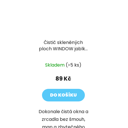
Čistič skleněných
ploch WINDOW jablko
500 ml
Skladem
(>5 ks)
89 Kč
DO KOŠÍKU
Dokonale čistá okna a
zrcadla bez šmouh,
map a zbytečného