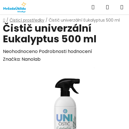
Přejít
Hledat
NÁKUPN
na
KOŠÍK
obsah
Domů
/
Čisticí prostředky
/
Čistič univerzální Eukalyptus 500 ml
Čistič univerzální
Eukalyptus 500 ml
Průměrné
Neohodnoceno
Podrobnosti hodnocení
hodnocení
Značka:
Nanolab
produktu
je
0,0
z
5
hvězdiček.