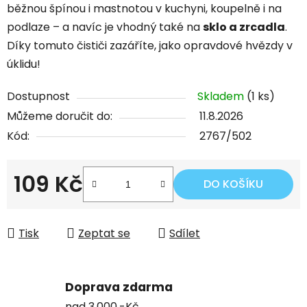
běžnou špínou i mastnotou v kuchyni, koupelně i na
podlaze – a navíc je vhodný také na
sklo a zrcadla
.
Díky tomuto čističi zazáříte, jako opravdové hvězdy v
úklidu!
Dostupnost
Skladem
(1 ks)
Můžeme doručit do:
11.8.2026
Kód:
2767/502
109 Kč
DO KOŠÍKU
Měrná cena:
Tisk
Zeptat se
Sdílet
Doprava zdarma
nad 3.000,-Kč