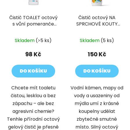
Čistič TOALET octový
Čistič octový NA
s vůní pomeranče
SPRCHOVÉ KOUTY
750 ml
pomeranč 500 ml
Skladem
(>5 ks)
Skladem
(5 ks)
98 Kč
150 Kč
DO KOŠÍKU
DO KOŠÍKU
Chcete mít toaletu
Vodní kámen, mapy od
čistou, lesklou a bez
vody a usazeniny od
zápachu – ale bez
mýdla umí z krásné
agresivní chemie?
koupelny udělat
Tenhle přírodní octový
zbytečně smutné
gelový čistič je přesně
místo. Silný octový