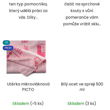
ten typ pomocníka,
čistič na sprchové
který udělá práci za
kouty s vůní
vás. Díky...
pomeranče vám
pomůže vrátit sklu...
TIP
PROFI
Utěrka mikrovláknová
Bílý ocet ve spreji 500
PICTO
ml
Skladem
(>5 ks)
Skladem
(3 ks)