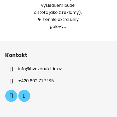
výsledkem bude
čistota jako z reklamy).
💗 Tenhle extra silný
gelový...
Z
á
Kontakt
p
a
info
@
hvezdauklidu.cz
t
í
+420 602 777 185