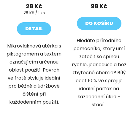
28 Kč
98 Kč
Měrná
28 Kč / 1 ks
cena:
DO KOŠÍKU
DETAIL
Hledáte přírodního
Mikrovláknová utěrka s
pomocníka, který umí
piktogramem a textem
zatočit se špínou
označujícím určenou
rychle, jednoduše a bez
oblast použití. Povrch
zbytečné chemie? Bílý
ve froté stylu je ideální
ocet 10 % ve spreji je
pro běžné a údržbové
ideální parťák na
čištění při
každodenní úklid –
každodenním použití.
stačí...