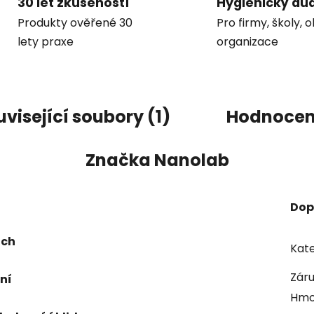
30 let zkušeností
Hygienický aud
Produkty ověřené 30
Pro firmy, školy, 
lety praxe
organizace
visející soubory (1)
Hodnocen
Značka
Nanolab
Dop
och
Kate
Zár
ní
Hmo