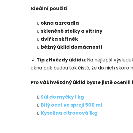
Ideální použití
okna a zrcadla
skleněné stolky a vitríny
dvířka skříněk
běžný úklid domácnosti
💡
Tip z Hvězdy úklidu:
Na nejlepší výslede
okna pak budou tak čistá, že do nich skoro n
Pro váš hvězdný úklid byste jistě ocenili i
Sůl do myčky 1 kg
Bílý ocet ve spreji 500 ml
Kyselina citronová 1kg