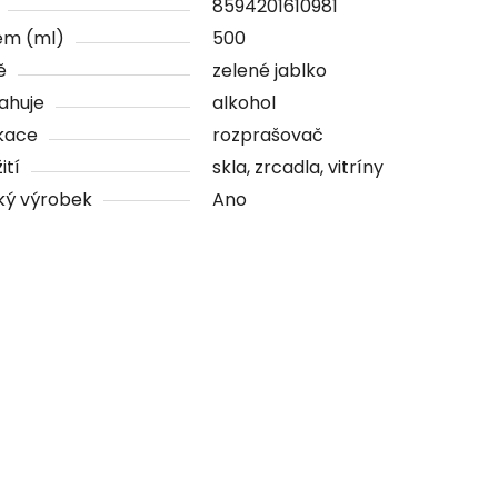
8594201610981
em (ml)
500
ě
zelené jablko
ahuje
alkohol
kace
rozprašovač
ití
skla, zrcadla, vitríny
ký výrobek
Ano