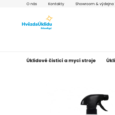
Přejít
O nás
Kontakty
Showroom & výdejna V
na
obsah
Úklidové čisticí a mycí stroje
Úkl