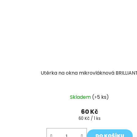
Utěrka na okna mikrovláknová BRILLIAN
Průměrné
Skladem
(>5 ks)
hodnocení
produktu
60 Kč
je
Měrná
60 Kč / 1 ks
cena:
5,0
z
DO KOŠÍKU