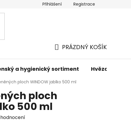
Přihlášení
Registrace
odmínky
Podmínky ochrany osobních údajů
Prodáva
PRÁZDNÝ KOŠÍK
NÁKUPNÍ
KOŠÍK
nský a hygienický sortiment
Hvězdné sady 
kleněných ploch WINDOW jablko 500 ml
ěných ploch
ko 500 ml
 hodnocení