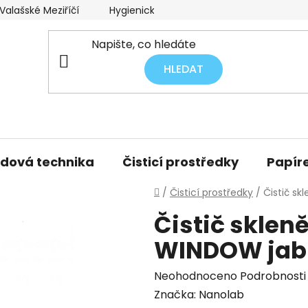
alašské Meziříčí
Hygienický audit úklidu
Obchodní p
HLEDAT
idová technika
Čisticí prostředky
Papíre
Domů
/
Čisticí prostředky
/
Čistič s
Čistič sklen
WINDOW jabl
Průměrné
Neohodnoceno
Podrobnosti
hodnocení
Značka:
Nanolab