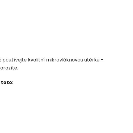
k používejte kvalitní mikrovláknovou utěrku –
arazíte.
 toto: