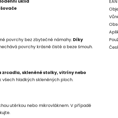
dodenní úklid
EAN
ašovače
Obj
Vůn
Obs
Apli
né povrchy bez zbytečné námahy.
Díky
Použ
nechává povrchy krásně čisté a beze šmouh.
Čes
 zrcadla, skleněné stolky, vitríny nebo
k všech hladkých skleněných ploch.
suchou utěrkou nebo mikrovláknem. V případě
ujte.