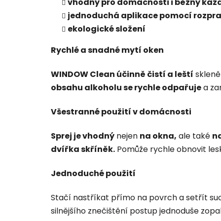
vhodný pro domácnosti i běžný kaž
jednoduchá aplikace pomocí rozpr
ekologické složení
Rychlé a snadné mytí oken
WINDOW Clean účinně čistí a leští
skleně
obsahu alkoholu se rychle odpařuje
a za
Všestranné použití v domácnosti
Sprej je vhodný
nejen
na okna,
ale také
na
dvířka skříněk.
Pomůže rychle obnovit les
Jednoduché použití
Stačí nastříkat přímo na povrch a setřít 
silnějšího znečištění postup jednoduše zopak