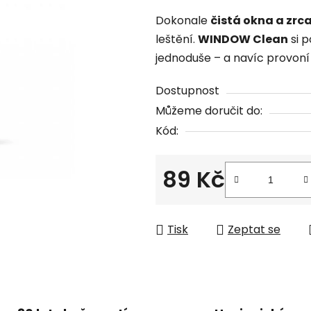
produktu
Dokonale
čistá okna a zrc
je
leštění.
WINDOW Clean
si p
0,0
jednoduše – a navíc provoní 
z
5
Dostupnost
hvězdiček.
Můžeme doručit do:
Kód:
89 Kč
Měrná cena:
Tisk
Zeptat se