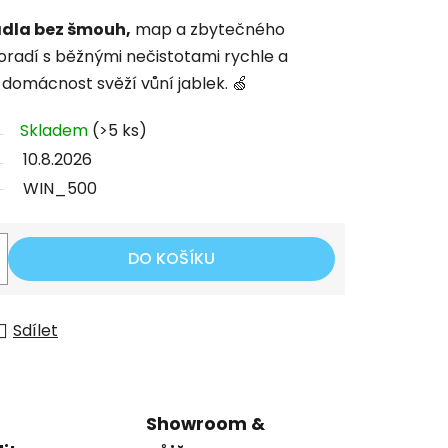
adla bez šmouh,
map a zbytečného
oradí s běžnými nečistotami rychle a
domácnost svěží vůní jablek. 🍏
Skladem
(>5 ks)
10.8.2026
WIN_500
DO KOŠÍKU
Sdílet
Showroom &