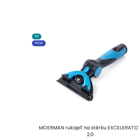
TIP
PROFI
MOERMAN rukojeť na stěrku EXCELERAT
2.0