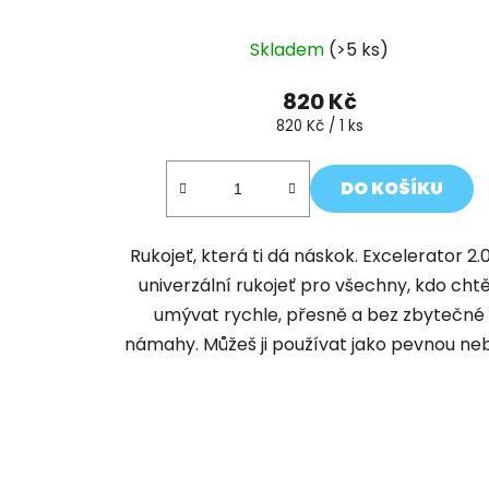
Průměrné
Skladem
(>5 ks)
hodnocení
produktu
820 Kč
je
Měrná
820 Kč / 1 ks
cena:
5,0
z
DO KOŠÍKU
5
hvězdiček.
Rukojeť, která ti dá náskok. Excelerator 2.0
univerzální rukojeť pro všechny, kdo chtě
umývat rychle, přesně a bez zbytečné
námahy. Můžeš ji používat jako pevnou nebo