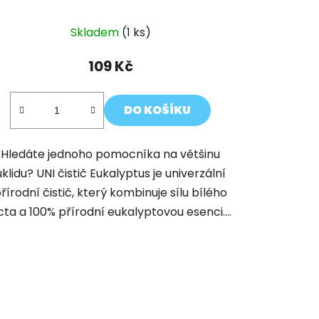
Skladem
(1 ks)
109 Kč
DO KOŠÍKU
Hledáte jednoho pomocníka na většinu
úklidu? UNI čistič Eukalyptus je univerzální
řírodní čistič, který kombinuje sílu bílého
cta a 100% přírodní eukalyptovou esenci....