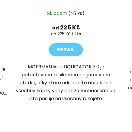
Průměrné
Skladem
(>5 ks)
hodnocení
produktu
225 Kč
od
je
Měrná
od 225 Kč / 1 ks
cena:
5,0
z
DETAIL
5
hvězdiček.
MOERMAN lišta LIQUIDATOR 3.0 je
 je
patentovaná zešikmená pogumovaná
jí
p
stěrka, díky které odstraníte absolutně
o
všechny kapky vody bez zanechání šmouh.
...
Lišta pasuje na všechny rukojetě...