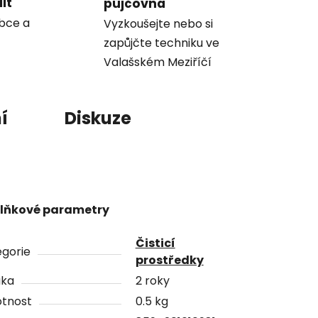
it
půjčovna
obce a
Vyzkoušejte nebo si
zapůjčte techniku ve
Valašském Meziříčí
í
Diskuze
lňkové parametry
Čisticí
gorie
prostředky
uka
2 roky
tnost
0.5 kg