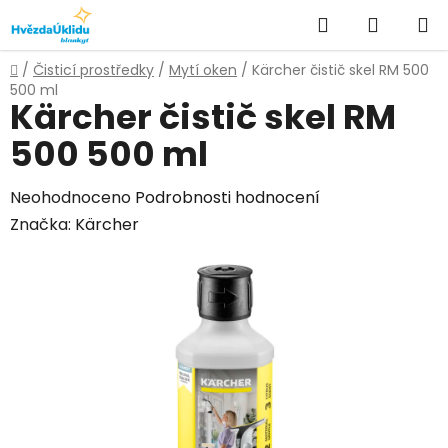
Přejít
Hledat
NÁKUPN
na
KOŠÍK
obsah
Domů
/
Čisticí prostředky
/
Mytí oken
/
Kärcher čistič skel RM 500
500 ml
Kärcher čistič skel RM
500 500 ml
Průměrné
Neohodnoceno
Podrobnosti hodnocení
hodnocení
Značka:
Kärcher
produktu
je
0,0
z
5
hvězdiček.