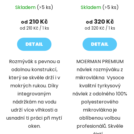
Průměrné
Skladem
(>5 ks)
Skladem
(>5 ks)
hodnocení
produktu
210 Kč
320 Kč
od
od
je
Měrná
Měrná
od 210 Kč / 1 ks
od 320 Kč / 1 ks
cena:
cena:
5,0
z
DETAIL
DETAIL
5
hvězdiček.
Rozmývák s pevnou a
MOERMAN PREMIUM
odolnou konstrukcí,
návlek rozmýváku z
který se skvěle drží i v
mikrovlákna Vysoce
mokrých rukou. Díky
kvalitní tyrkysový
integrovaným
návlek z odolného 100%
nádržkám na vodu
polyesterového
udrží více vlhkosti a
mikrovlákna je
usnadní ti práci při mytí
oblíbenou volbou
oken.
profesionálů. Skvěle