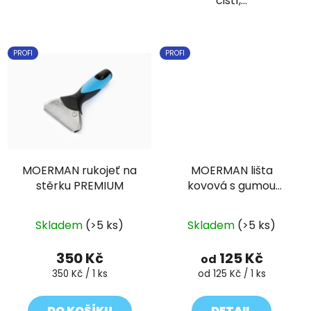
čistí,...
PROFI
PROFI
MOERMAN rukojeť na
MOERMAN lišta
stěrku PREMIUM
kovová s gumou
STAINLESS STEEL
Průměrné
Skladem
(>5 ks)
Skladem
(>5 ks)
hodnocení
produktu
350 Kč
125 Kč
od
je
Měrná
Měrná
350 Kč / 1 ks
od 125 Kč / 1 ks
cena:
cena:
5,0
z
DO KOŠÍKU
DETAIL