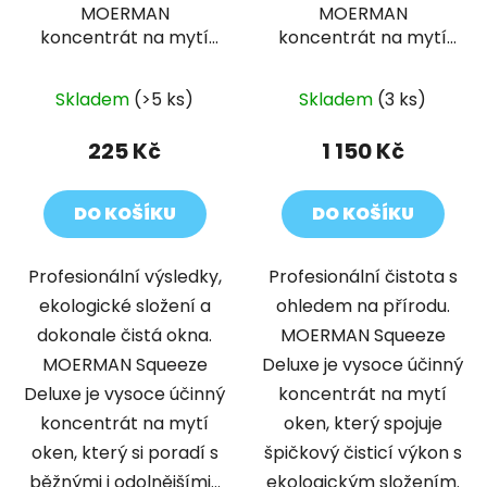
MOERMAN
MOERMAN
koncentrát na mytí
koncentrát na mytí
oken 500 ml SQUEEZE
oken 5 L SQUEEZE
Průměrné
DELUXE
DELUXE
Skladem
(>5 ks)
Skladem
(3 ks)
hodnocení
produktu
225 Kč
1 150 Kč
je
5,0
DO KOŠÍKU
DO KOŠÍKU
z
5
Profesionální výsledky,
Profesionální čistota s
hvězdiček.
ekologické složení a
ohledem na přírodu.
dokonale čistá okna.
MOERMAN Squeeze
MOERMAN Squeeze
Deluxe je vysoce účinný
Deluxe je vysoce účinný
koncentrát na mytí
koncentrát na mytí
oken, který spojuje
oken, který si poradí s
špičkový čisticí výkon s
běžnými i odolnějšími...
ekologickým složením.