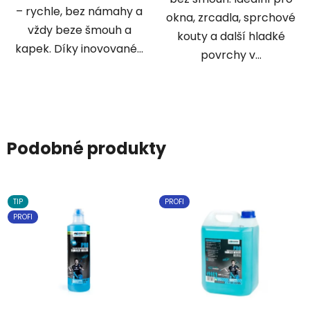
– rychle, bez námahy a
okna, zrcadla, sprchové
vždy beze šmouh a
kouty a další hladké
kapek. Díky inovované...
povrchy v...
Podobné produkty
TIP
PROFI
PROFI