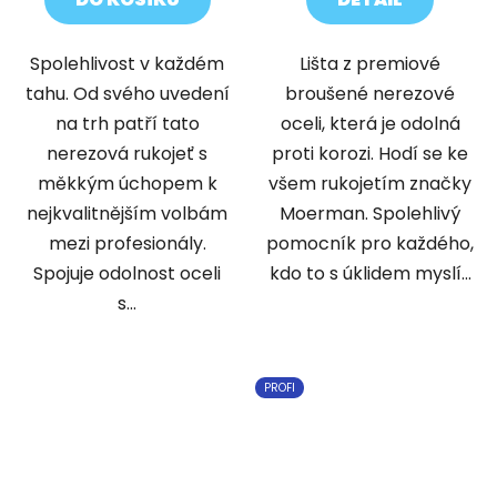
5
hvězdiček.
Spolehlivost v každém
Lišta z premiové
tahu. Od svého uvedení
broušené nerezové
na trh patří tato
oceli, která je odolná
nerezová rukojeť s
proti korozi. Hodí se ke
měkkým úchopem k
všem rukojetím značky
nejkvalitnějším volbám
Moerman. Spolehlivý
mezi profesionály.
pomocník pro každého,
Spojuje odolnost oceli
kdo to s úklidem myslí...
s...
PROFI