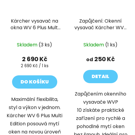
Kärcher vysavač na
Zapůjčení: Okenní
okna WV 6 Plus Multi
vysavač Kärcher WVP
Edition
10
Skladem
(3 ks)
Skladem
(1 ks)
2 690 Kč
250 Kč
od
Měrná
2 690 Kč / 1 ks
cena:
DETAIL
DO KOŠÍKU
Zapůjčením okenního
Maximální flexibilita,
vysavače WVP
styl a výkon v jednom.
10 získáte praktické
Kärcher WV 6 Plus Multi
zařízení pro rychlé a
Edition posouvá mytí
pohodlné mytí oken
oken na novou úroveň
bez šmouh. Ideální pro