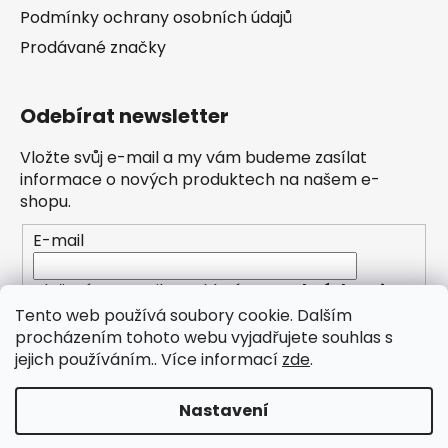
Podmínky ochrany osobních údajů
Prodávané značky
Odebírat newsletter
Vložte svůj e-mail a my vám budeme zasílat
informace o nových produktech na našem e-
shopu.
E-mail
Vložením e-mailu souhlasíte s
podmínkami
ochrany osobních údajů
Tento web používá soubory cookie. Dalším
procházením tohoto webu vyjadřujete souhlas s
PŘIHLÁSIT SE
jejich používáním.. Více informací
zde
.
Nastavení
Zřídili jsme pro Vás novou kategorii PŮJČOVNA (pro
Valašské Meziříčí)! Objednejte si zapůjčení úklidového
stroje pohodlně online. Další kategorie a sortiment