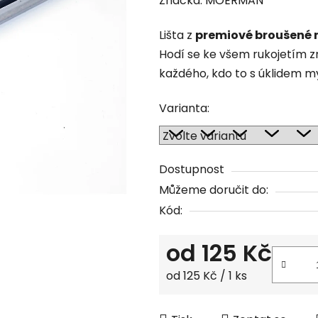
Značka:
MOERMAN
produktu
Lišta z
premiové broušené n
je
Hodí se ke všem rukojetím 
5,0
každého, kdo to s úklidem my
z
5
Varianta:
hvězdiček.
Dostupnost
Můžeme doručit do:
Kód:
od
125 Kč
Měrná cena:
od 125 Kč / 1 ks