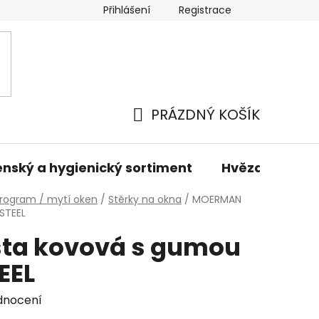
Přihlášení
Registrace
odmínky
Podmínky ochrany osobních údajů
Prodáva
PRÁZDNÝ KOŠÍK
NÁKUPNÍ
KOŠÍK
nský a hygienický sortiment
Hvězdné sady 
rogram / mytí oken
/
Stěrky na okna
/
MOERMAN
STEEL
ta kovová s gumou
EEL
dnocení