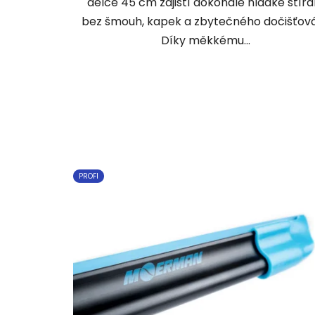
délce 45 cm zajistí dokonale hladké stírá
bez šmouh, kapek a zbytečného dočišťová
Díky měkkému...
PROFI