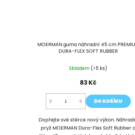
MOERMAN guma náhradní 45 cm PREMI
DURA-FLEX SOFT RUBBER
Skladem
(>5 ks)
83 Kč
DO KOŠÍKU
Dopřejte své stěrce nový výkon. Náhrad
pryž MOERMAN Dura-Flex Soft Rubber 