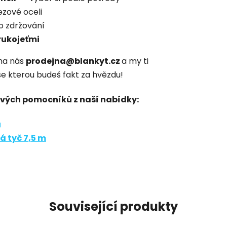
ezové oceli
 zdržování
rukojeťmi
na nás
prodejna@blankyt.cz
a my ti
 se kterou budeš fakt za hvězdu!
dových pomocníků z naší nabídky:
u
 tyč 7,5 m
Související produkty