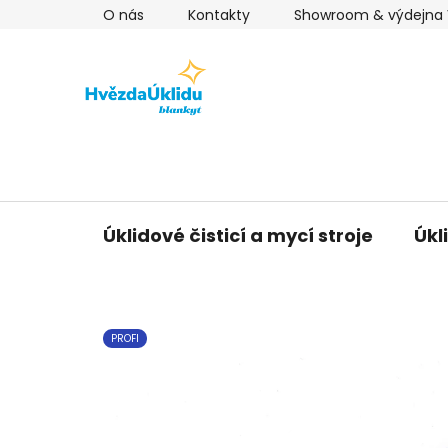
Přejít
O nás
Kontakty
Showroom & výdejna V
na
obsah
Úklidové čisticí a mycí stroje
Úkl
PROFI