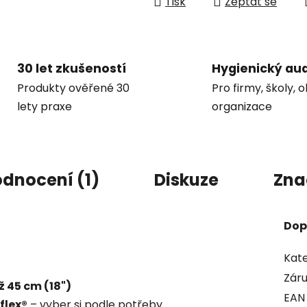
Tisk
Zeptat se
30 let zkušeností
Hygienický aud
Produkty ověřené 30
Pro firmy, školy, 
lety praxe
organizace
dnocení (1)
Diskuze
Zna
Dop
Kate
Zár
ž 45 cm (18")
EAN
flex®
– vyber si podle potřeby