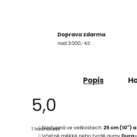
Doprava zdarma
nad 3.000,-Kč
Popis
Ho
5,0
Průměrné
hodnocení
Dostupná ve velikostech:
25 cm (10") a
1 hodnocení
produktu
je
Včetně měkké nebo tvrdé gumy
Dura-