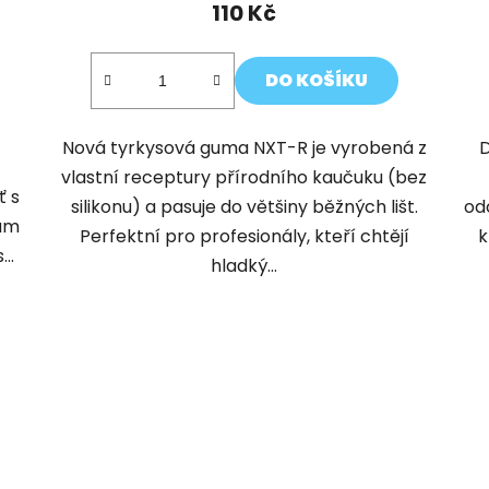
110 Kč
DO KOŠÍKU
Nová tyrkysová guma NXT-R je vyrobená z
D
vlastní receptury přírodního kaučuku (bez
ť s
silikonu) a pasuje do většiny běžných lišt.
od
bám
Perfektní pro profesionály, kteří chtějí
k
..
hladký...