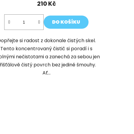
210 Kč
DO KOŠÍKU
opřejte si radost z dokonale čistých skel.
Tento koncentrovaný čistič si poradí i s
olnými nečistotami a zanechá za sebou jen
řišťálově čistý povrch bez jediné šmouhy.
Ať...