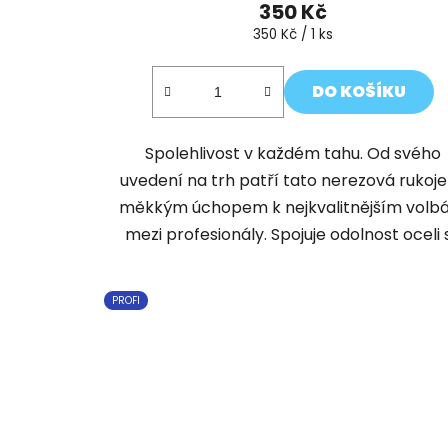
350 Kč
Měrná
350 Kč / 1 ks
cena:
DO KOŠÍKU
Spolehlivost v každém tahu. Od svého
uvedení na trh patří tato nerezová rukoje
měkkým úchopem k nejkvalitnějším vol
mezi profesionály. Spojuje odolnost oceli s.
PROFI