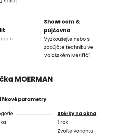
Sdílet
Showroom &
it
půjčovna
obce a
Vyzkoušejte nebo si
zapůjčte techniku ve
Valašském Meziříčí
čka
MOERMAN
lňkové parametry
gorie
Stěrky na okna
uka
1 rok
Zvolte variantu