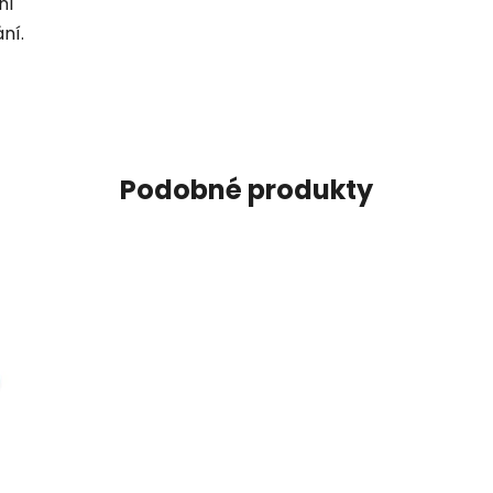
ní
ní.
Podobné produkty