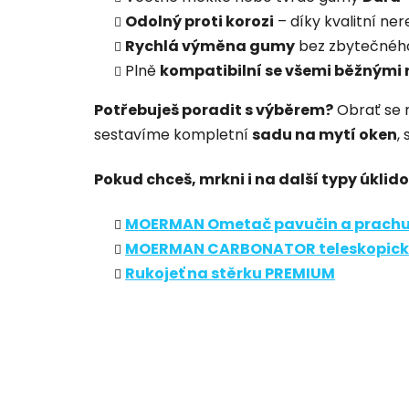
5,0
Odolný proti korozi
– díky kvalitní ner
z
5
Rychlá výměna gumy
bez zbytečného
hvězdiček.
Plně
kompatibilní se všemi běžnými 
Potřebuješ poradit s výběrem?
Obrať se 
sestavíme kompletní
sadu na mytí oken
,
Pokud chceš, mrkni i na další typy úkli
MOERMAN Ometač pavučin a prach
MOERMAN CARBONATOR teleskopická
Rukojeť na stěrku PREMIUM