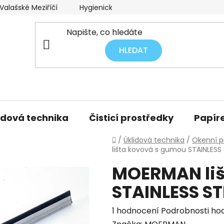
alašské Meziříčí
Hygienický audit úklidu
Obchodní p
HLEDAT
idová technika
Čisticí prostředky
Papíre
Domů
/
Úklidová technika
/
Okenní p
lišta kovová s gumou STAINLESS 
MOERMAN liš
STAINLESS ST
Průměrné
1 hodnocení
Podrobnosti ho
hodnocení