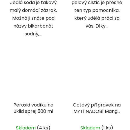
Jedlá soda je takový
gelový čistič je přesně
malý domácí zázrak.
ten typ pomocníka,
Možná ji znáte pod
který udělá práci za
názvy bikarbonát
vás. Díky...
sodný,...
Peroxid vodíku na
Octový přípravek na
úklid sprej 500 ml
MYTÍ NÁDOBÍ Mango
500 ml
Skladem
(4 ks)
Skladem
(1 ks)