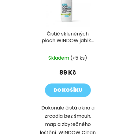
Čistič skleněných
ploch WINDOW jablko
500 ml
Skladem
(>5 ks)
89 Kč
DO KOŠÍKU
Dokonale čistá okna a
zrcadla bez šmouh,
map a zbytečného
leštění. WINDOW Clean