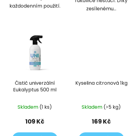
rukavice nestačí. Díky
každodenním použití.
zesílenému...
Čistič univerzální
Kyselina citronová 1kg
Eukalyptus 500 ml
Skladem
(1 ks)
Skladem
(>5 kg)
109 Kč
169 Kč