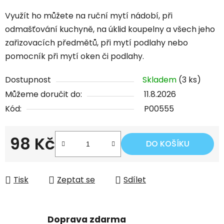
Využít ho můžete na ruční mytí nádobí, při
odmašťování kuchyně, na úklid koupelny a všech jeho
zařizovacích předmětů, při mytí podlahy nebo
pomocník při mytí oken či podlahy.
Dostupnost
Skladem
(3 ks)
Můžeme doručit do:
11.8.2026
Kód:
P00555
98 Kč
DO KOŠÍKU
Měrná cena:
Tisk
Zeptat se
Sdílet
Doprava zdarma