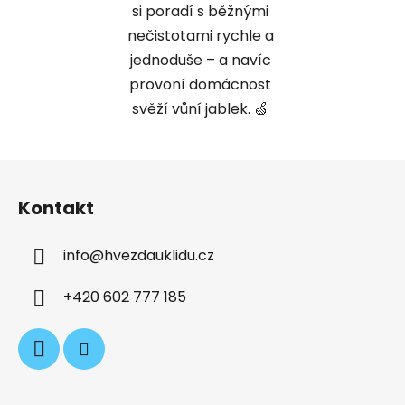
si poradí s běžnými
nečistotami rychle a
jednoduše – a navíc
provoní domácnost
svěží vůní jablek. 🍏
Z
á
Kontakt
p
a
info
@
hvezdauklidu.cz
t
í
+420 602 777 185