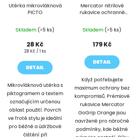
Utěrka mikrovláknová
Mercator nitrilové
PICTO
rukavice ochranné
GOGRIP oranžové
50ks
Skladem
(>5 ks)
Skladem
(>5 ks)
28 Kč
179 Kč
Měrná
28 Kč / 1 ks
cena:
DETAIL
DETAIL
Když potřebujete
Mikrovláknová utěrka s
maximum ochrany bez
piktogramem a textem
kompromisů. Prémiové
označujícím určenou
rukavice Mercator
oblast použití. Povrch
GoGrip Orange jsou
ve froté stylu je ideální
navržené pro náročné
pro běžné a údržbové
podmínky, kde běžné
čištění při