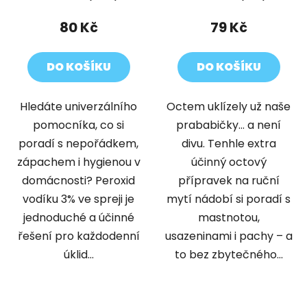
80 Kč
79 Kč
DO KOŠÍKU
DO KOŠÍKU
Hledáte univerzálního
Octem uklízely už naše
pomocníka, co si
prababičky… a není
poradí s nepořádkem,
divu. Tenhle extra
zápachem i hygienou v
účinný octový
domácnosti? Peroxid
přípravek na ruční
vodíku 3% ve spreji je
mytí nádobí si poradí s
jednoduché a účinné
mastnotou,
řešení pro každodenní
usazeninami i pachy – a
úklid...
to bez zbytečného...