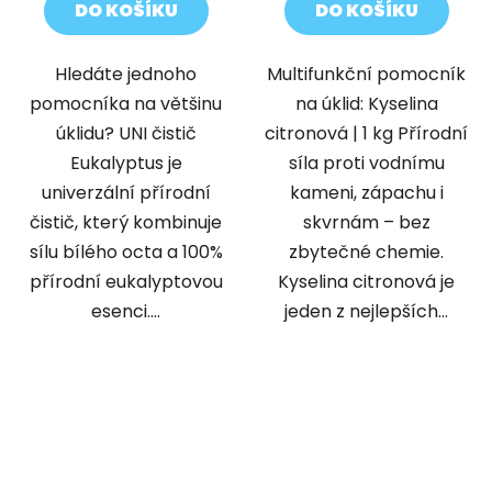
DO KOŠÍKU
DO KOŠÍKU
Hledáte jednoho
Multifunkční pomocník
pomocníka na většinu
na úklid: Kyselina
úklidu? UNI čistič
citronová | 1 kg Přírodní
Eukalyptus je
síla proti vodnímu
univerzální přírodní
kameni, zápachu i
čistič, který kombinuje
skvrnám – bez
sílu bílého octa a 100%
zbytečné chemie.
přírodní eukalyptovou
Kyselina citronová je
esenci....
jeden z nejlepších...