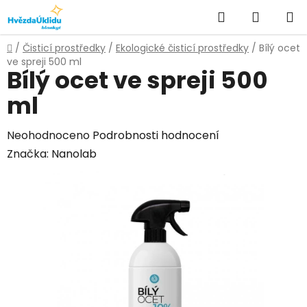
Přejít
Hledat
NÁKUPN
na
KOŠÍK
obsah
Domů
/
Čisticí prostředky
/
Ekologické čisticí prostředky
/
Bílý ocet
ve spreji 500 ml
Bílý ocet ve spreji 500
ml
Průměrné
Neohodnoceno
Podrobnosti hodnocení
hodnocení
Značka:
Nanolab
produktu
je
0,0
z
5
hvězdiček.