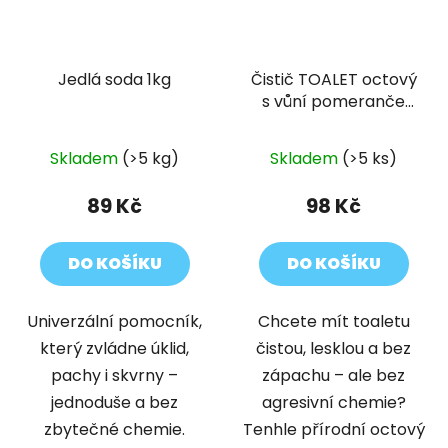
Jedlá soda 1kg
Čistič TOALET octový
s vůní pomeranče
750 ml
Skladem
(>5 kg)
Skladem
(>5 ks)
89 Kč
98 Kč
DO KOŠÍKU
DO KOŠÍKU
Univerzální pomocník,
Chcete mít toaletu
který zvládne úklid,
čistou, lesklou a bez
pachy i skvrny –
zápachu – ale bez
jednoduše a bez
agresivní chemie?
zbytečné chemie.
Tenhle přírodní octový