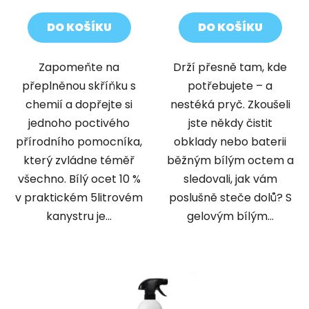
DO KOŠÍKU
DO KOŠÍKU
Zapomeňte na
Drží přesně tam, kde
přeplněnou skříňku s
potřebujete – a
chemií a dopřejte si
nestéká pryč. Zkoušeli
jednoho poctivého
jste někdy čistit
přírodního pomocníka,
obklady nebo baterii
který zvládne téměř
běžným bílým octem a
všechno. Bílý ocet 10 %
sledovali, jak vám
v praktickém 5litrovém
poslušně steče dolů? S
kanystru je...
gelovým bílým...