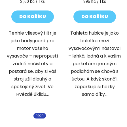
Měrná
Měrná
21,60 Kč / 1 ks
895 Kč / 1 ks
cena:
cena:
DO KOŠÍKU
DO KOŠÍKU
Tenhle vliesový filtr je
Tahleta hubice je jako
jako bodyguard pro
baletka mezi
motor vašeho
vysavačovými nástavci
vysavače – nepropustí
– lehká, ladná a k vašim
žádné nečistoty a
parketám i jemným
postará se, aby si váš
podlahám se chová s
stroj užil dlouhý a
úctou. A když skončí,
spokojený život. Ve
zaparkuje si hezky
Hvězdě úklidu...
sama díky...
PROFI