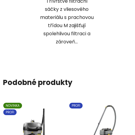
Třívrstvé filtrační
sáčky z vliesového
materiálu s prachovou
třídou M zajišťují
spolehlivou filtraci a
zároveň...
Podobné produkty
NOVINKA
PROFI
PROFI