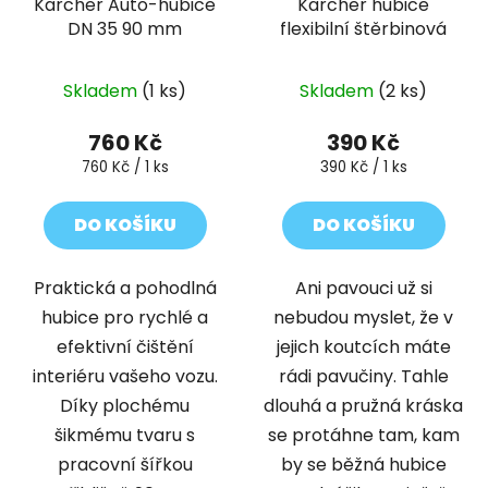
Kärcher Auto-hubice
Kärcher hubice
DN 35 90 mm
flexibilní štěrbinová
Skladem
(1 ks)
Skladem
(2 ks)
760 Kč
390 Kč
Měrná
Měrná
760 Kč / 1 ks
390 Kč / 1 ks
cena:
cena:
DO KOŠÍKU
DO KOŠÍKU
Praktická a pohodlná
Ani pavouci už si
hubice pro rychlé a
nebudou myslet, že v
efektivní čištění
jejich koutcích máte
interiéru vašeho vozu.
rádi pavučiny. Tahle
Díky plochému
dlouhá a pružná kráska
šikmému tvaru s
se protáhne tam, kam
pracovní šířkou
by se běžná hubice