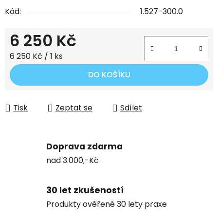
Kód:
1.527-300.0
6 250 Kč
Měrná cena:
6 250 Kč / 1 ks
DO KOŠÍKU
Tisk
Zeptat se
Sdílet
Doprava zdarma
nad 3.000,-Kč
30 let zkušeností
Produkty ověřené 30 lety praxe