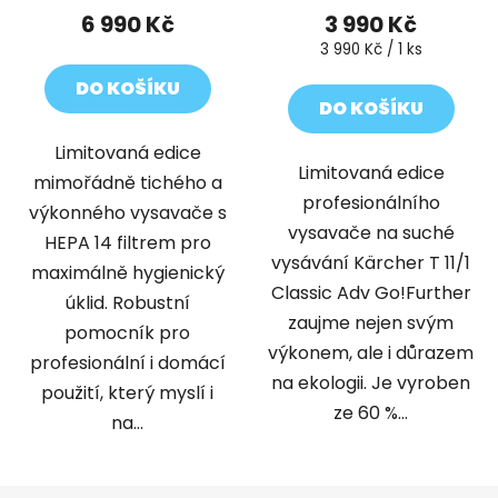
6 990 Kč
3 990 Kč
Měrná
3 990 Kč / 1 ks
cena:
DO KOŠÍKU
DO KOŠÍKU
Limitovaná edice
Limitovaná edice
mimořádně tichého a
profesionálního
výkonného vysavače s
vysavače na suché
HEPA 14 filtrem pro
vysávání Kärcher T 11/1
maximálně hygienický
Classic Adv Go!Further
úklid. Robustní
zaujme nejen svým
pomocník pro
výkonem, ale i důrazem
profesionální i domácí
na ekologii. Je vyroben
použití, který myslí i
ze 60 %...
na...