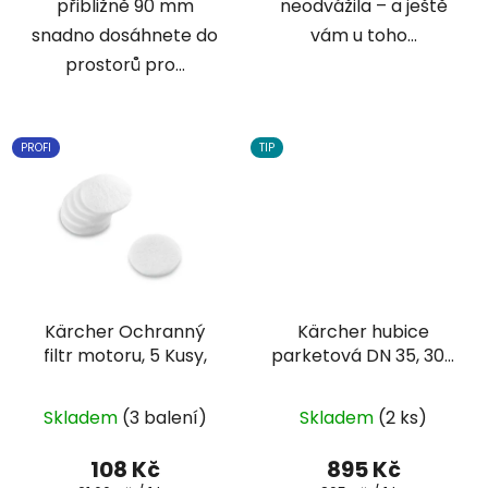
přibližně 90 mm
neodvážila – a ještě
snadno dosáhnete do
vám u toho...
prostorů pro...
PROFI
TIP
Kärcher Ochranný
Kärcher hubice
filtr motoru, 5 Kusy,
parketová DN 35, 300
mm
Skladem
(3 balení)
Skladem
(2 ks)
108 Kč
895 Kč