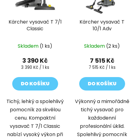
Kärcher vysavač T 7/1
Kärcher vysavač T
Classic
10/1 Adv
Skladem
(1 ks)
Skladem
(2 ks)
3 390 Kč
7 515 Kč
Měrná
Měrná
3 390 Kč / 1 ks
7 515 Kč / 1 ks
cena:
cena:
DO KOŠÍKU
DO KOŠÍKU
Tichý, lehký a spolehlivý
Výkonný a mimořádně
pomocník za skvělou
tichý vysavač pro
cenu. Kompaktní
každodenní
vysavač T 7/1 Classic
profesionální úklid.
nabízí vysoký výkon při
Spolehlivý pomocník