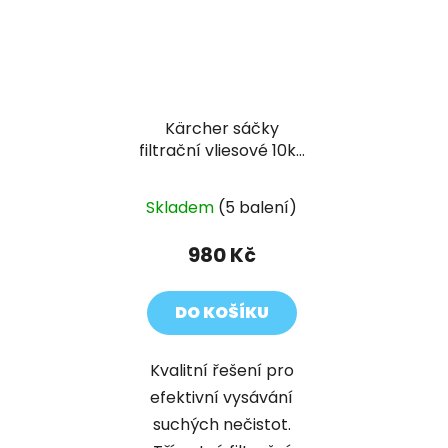
Kärcher sáčky
filtrační vliesové 10ks
(T 10 nový typ, 15, T
10/1 Bp, 15/1 Bp)
Skladem
(5 balení)
980 Kč
DO KOŠÍKU
Kvalitní řešení pro
efektivní vysávání
suchých nečistot.