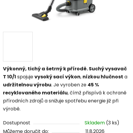
Výkonný, tichý a šetrný k přírodě.
Suchý vysavač
T 10/1
spojuje
vysoký sací výkon
,
nízkou hlučnost
a
udržitelnou výrobu
. Je vyroben ze
45 %
recyklovaného materiálu
, čímž přispívá k ochraně
přírodních zdrojů a snižuje spotřebu energie již při
výrobě.
Dostupnost
Skladem
(3 ks)
Můžeme doručit do:
11.8.2026