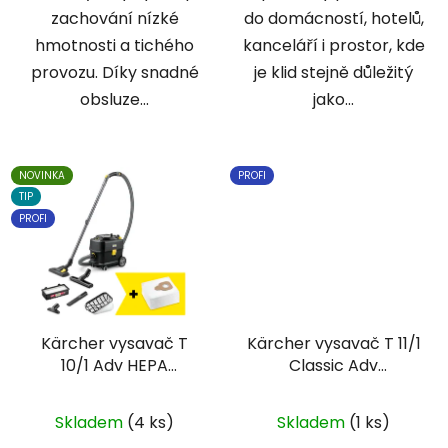
zachování nízké
do domácností, hotelů,
hmotnosti a tichého
kanceláří i prostor, kde
provozu. Díky snadné
je klid stejně důležitý
obsluze...
jako...
NOVINKA
PROFI
TIP
PROFI
Kärcher vysavač T
Kärcher vysavač T 11/1
10/1 Adv HEPA
Classic Adv
Go!Further
Go!Further
Skladem
(4 ks)
Skladem
(1 ks)