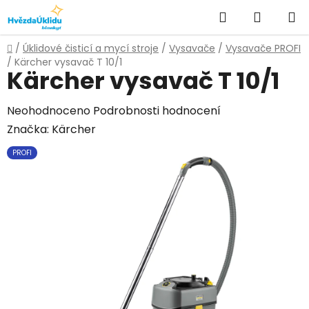
Přejít
Hledat
NÁKUPN
na
KOŠÍK
obsah
Domů
/
Úklidové čisticí a mycí stroje
/
Vysavače
/
Vysavače PROFI
/
Kärcher vysavač T 10/1
Kärcher vysavač T 10/1
Průměrné
Neohodnoceno
Podrobnosti hodnocení
hodnocení
Značka:
Kärcher
produktu
PROFI
je
0,0
z
5
hvězdiček.