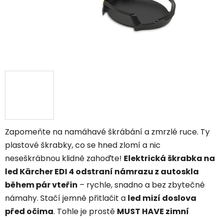
Zapomeňte na namáhavé škrábání a zmrzlé ruce. Ty
plastové škrabky, co se hned zlomí a nic
neseškrábnou klidně zahoďte!
Elektrická škrabka na
led Kärcher EDI 4 odstraní námrazu z autoskla
během pár vteřin
– rychle, snadno a bez zbytečné
námahy. Stačí jemně přitlačit a
led mizí doslova
před očima
. Tohle je prostě
MUST HAVE zimní