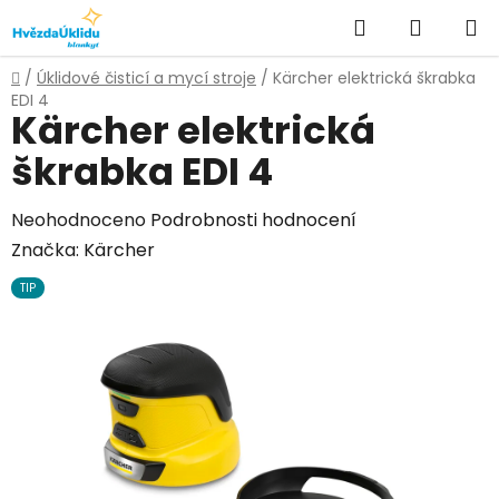
Přejít
Hledat
NÁKUPN
na
KOŠÍK
obsah
Domů
/
Úklidové čisticí a mycí stroje
/
Kärcher elektrická škrabka
EDI 4
Kärcher elektrická
škrabka EDI 4
Průměrné
Neohodnoceno
Podrobnosti hodnocení
hodnocení
Značka:
Kärcher
produktu
TIP
je
0,0
z
5
hvězdiček.