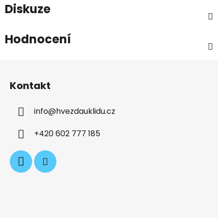
Diskuze
Hodnocení
Z
á
Kontakt
p
a
info
@
hvezdauklidu.cz
t
í
+420 602 777 185