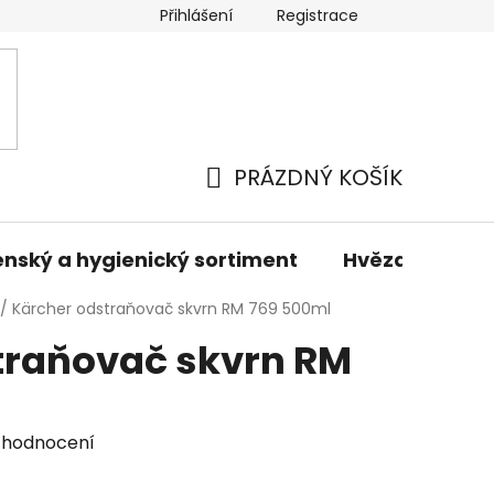
Přihlášení
Registrace
odmínky
Podmínky ochrany osobních údajů
Prodáva
PRÁZDNÝ KOŠÍK
NÁKUPNÍ
KOŠÍK
nský a hygienický sortiment
Hvězdné sady 
/
Kärcher odstraňovač skvrn RM 769 500ml
traňovač skvrn RM
 hodnocení