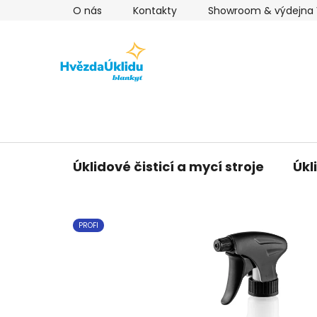
Přejít
O nás
Kontakty
Showroom & výdejna V
na
obsah
Úklidové čisticí a mycí stroje
Úkl
PROFI