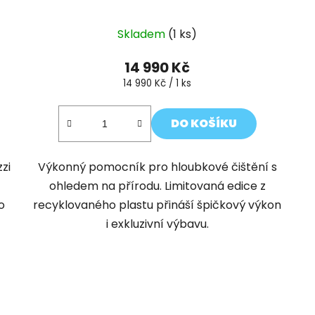
Skladem
(1 ks)
14 990 Kč
Měrná
14 990 Kč / 1 ks
cena:
DO KOŠÍKU
zzi
Výkonný pomocník pro hloubkové čištění s
ohledem na přírodu. Limitovaná edice z
o
recyklovaného plastu přináší špičkový výkon
i exkluzivní výbavu.