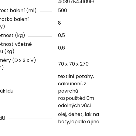
4039784410916
kost balení (ml)
500
notka balení
8
y)
tnost (kg)
0,5
tnost včetně
0,6
u (kg)
ěry (D x Š x V)
70 x 70 x 270
m)
textilní potahy,
čalounění, z
úklidu
povrchů
rozpouštědlům
odolných vůči
olej, dehet, lak na
ití
boty,lepidlo a jiné