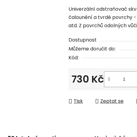
produktu
Univerzální odstraňovač skv
je
čalounění a tvrdé povrchy - o
0,0
atd. Z povrchů odolných vůč
z
5
Dostupnost
hvězdiček.
Můžeme doručit do:
Kód:
730 Kč
Měrná cena:
Tisk
Zeptat se