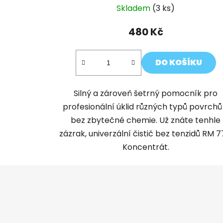
Skladem
(3 ks)
480 Kč
DO KOŠÍKU
Silný a zároveň šetrný pomocník pro
profesionální úklid různých typů povrchů
bez zbytečné chemie. Už znáte tenhle
zázrak, univerzální čistič bez tenzidů RM 7
Koncentrát.
Z
á
p
a