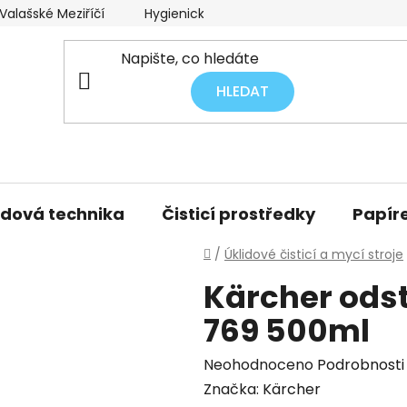
alašské Meziříčí
Hygienický audit úklidu
Obchodní p
HLEDAT
idová technika
Čisticí prostředky
Papíre
Domů
/
Úklidové čisticí a mycí stroje
Kärcher ods
769 500ml
Průměrné
Neohodnoceno
Podrobnosti
hodnocení
Značka:
Kärcher