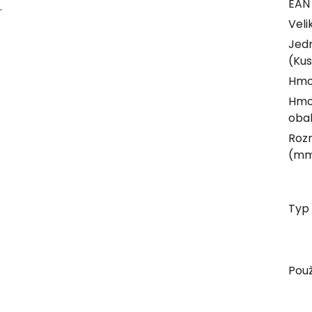
EAN
.
Veli
Jed
(Kus
Hmo
Hmo
obal
Rozm
(m
Typ 
Použ