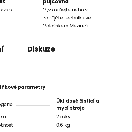
it
půjčovna
obce a
Vyzkoušejte nebo si
zapůjčte techniku ve
Valašském Meziříčí
í
Diskuze
lňkové parametry
Úklidové čisticí a
gorie
mycí stroje
uka
2 roky
tnost
0.6 kg