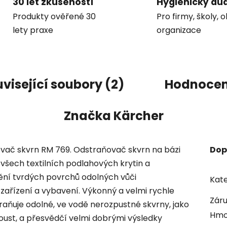
30 let zkušeností
Hygienický aud
Produkty ověřené 30
Pro firmy, školy, 
lety praxe
organizace
visející soubory (2)
Hodnocen
Značka
Kärcher
ňovač skvrn RM 769. Odstraňovač skvrn na bázi
Dop
všech textilních podlahových krytin a
ění tvrdých povrchů odolných vůči
Kate
í zařízení a vybavení. Výkonný a velmi rychle
Zár
raňuje odolné, ve vodě nerozpustné skvrny, jako
Hmo
nkoust, a přesvědčí velmi dobrými výsledky