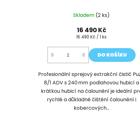
Skladem
(2 ks)
16 490 Kč
Měrná
16 490 Kč / 1 ks
cena:
DO KOŠÍKU
Profesionální sprejový extrakční čistič Pu
8/1 ADV s 240 mm podlahovou hubicí a
krátkou hubicí na čalounění je ideální pr
rychlé a důkladné čištění čalounění i
kobercových...