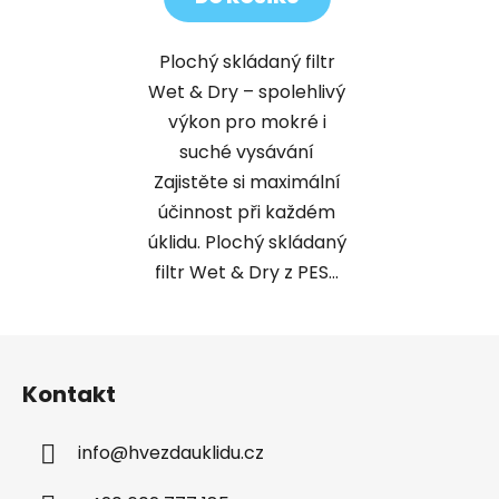
Plochý skládaný filtr
Wet & Dry – spolehlivý
výkon pro mokré i
suché vysávání
Zajistěte si maximální
účinnost při každém
úklidu. Plochý skládaný
filtr Wet & Dry z PES...
Z
á
Kontakt
p
a
info
@
hvezdauklidu.cz
t
í