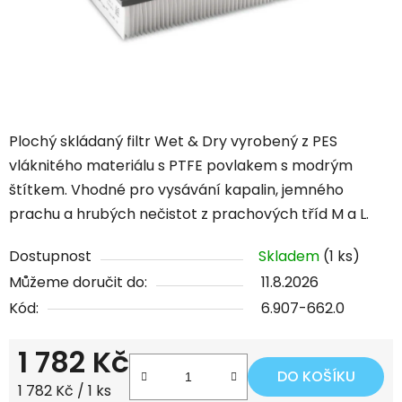
Plochý skládaný filtr Wet & Dry vyrobený z PES
vláknitého materiálu s PTFE povlakem s modrým
štítkem. Vhodné pro vysávání kapalin, jemného
prachu a hrubých nečistot z prachových tříd M a L.
Dostupnost
Skladem
(1 ks)
Můžeme doručit do:
11.8.2026
Kód:
6.907-662.0
1 782 Kč
DO KOŠÍKU
Měrná cena:
1 782 Kč / 1 ks