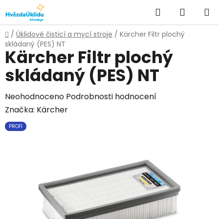
Přejít
Hledat
NÁKUPN
na
KOŠÍK
obsah
Domů
/
Úklidové čisticí a mycí stroje
/
Kärcher Filtr plochý
skládaný (PES) NT
Kärcher Filtr plochý
skládaný (PES) NT
Průměrné
Neohodnoceno
Podrobnosti hodnocení
hodnocení
Značka:
Kärcher
produktu
PROFI
je
0,0
z
5
hvězdiček.