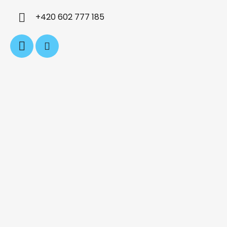
í
+420 602 777 185