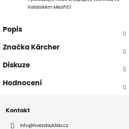
Valašském Meziříčí
Popis
Značka
Kärcher
Diskuze
Hodnocení
Z
á
Kontakt
p
a
info
@
hvezdauklidu.cz
t