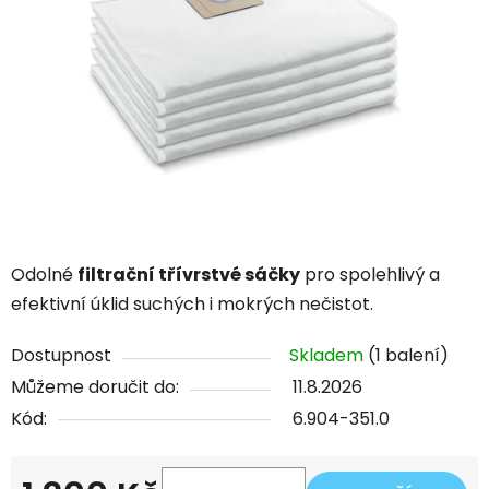
5
hvězdiček.
Odolné
filtrační třívrstvé sáčky
pro spolehlivý a
efektivní úklid suchých i mokrých nečistot.
Dostupnost
Skladem
(1 balení)
Můžeme doručit do:
11.8.2026
Kód:
6.904-351.0