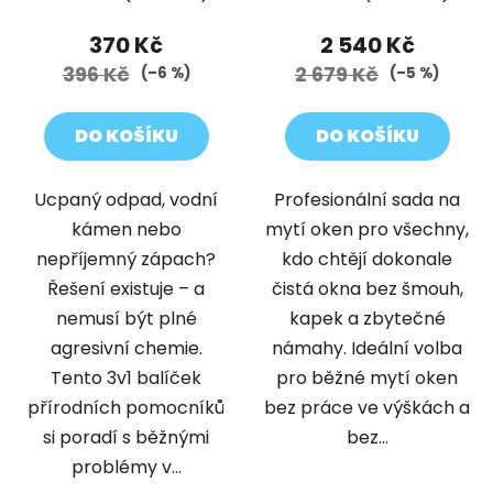
370 Kč
2 540 Kč
396 Kč
2 679 Kč
(–6 %)
(–5 %)
DO KOŠÍKU
DO KOŠÍKU
Ucpaný odpad, vodní
Profesionální sada na
kámen nebo
mytí oken pro všechny,
nepříjemný zápach?
kdo chtějí dokonale
Řešení existuje – a
čistá okna bez šmouh,
nemusí být plné
kapek a zbytečné
agresivní chemie.
námahy. Ideální volba
Tento 3v1 balíček
pro běžné mytí oken
přírodních pomocníků
bez práce ve výškách a
si poradí s běžnými
bez...
problémy v...