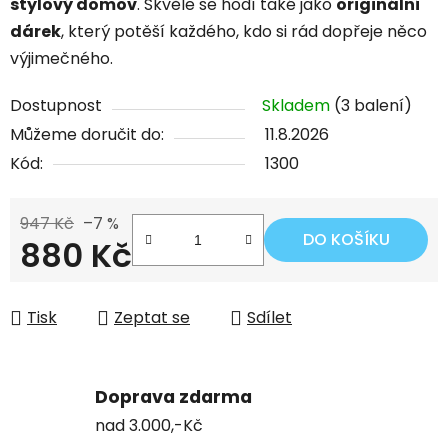
stylový domov
. Skvěle se hodí také jako
originální
dárek
, který potěší každého, kdo si rád dopřeje něco
výjimečného.
Dostupnost
Skladem
(3 balení)
Můžeme doručit do:
11.8.2026
Kód:
1300
947 Kč
–7 %
DO KOŠÍKU
880 Kč
Měrná cena:
Tisk
Zeptat se
Sdílet
Doprava zdarma
nad 3.000,-Kč