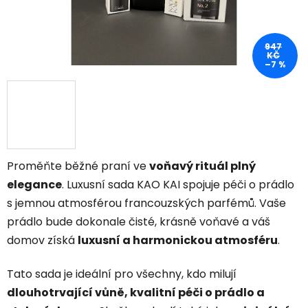
947
KČ
–7 %
Proměňte běžné praní ve
voňavý rituál plný
elegance
. Luxusní sada KAO KAI spojuje péči o prádlo
s jemnou atmosférou francouzských parfémů. Vaše
prádlo bude dokonale čisté, krásně voňavé a váš
domov získá
luxusní a harmonickou atmosféru
.
Tato sada je ideální pro všechny, kdo milují
dlouhotrvající vůně, kvalitní péči o prádlo a