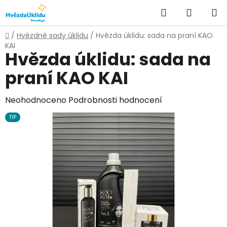
Přejít
Hledat
NÁKUPN
na
KOŠÍK
obsah
Domů
/
Hvězdné sady úklidu
/
Hvězda úklidu: sada na praní KAO
KAI
Hvězda úklidu: sada na
praní KAO KAI
Průměrné
Neohodnoceno
Podrobnosti hodnocení
hodnocení
TIP
produktu
je
0,0
z
5
hvězdiček.