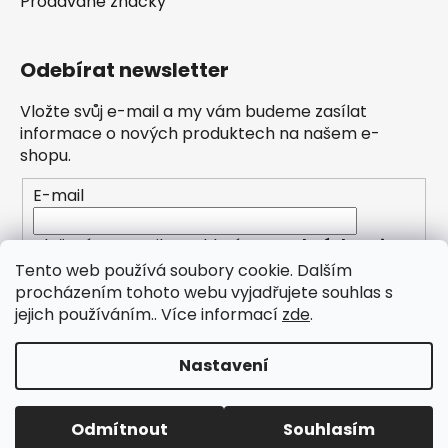
Prodávané značky
Odebírat newsletter
Vložte svůj e-mail a my vám budeme zasílat
informace o nových produktech na našem e-
shopu.
E-mail
Vložením e-mailu souhlasíte s
podmínkami
ochrany osobních údajů
Tento web používá soubory cookie. Dalším
procházením tohoto webu vyjadřujete souhlas s
PŘIHLÁSIT SE
jejich používáním.. Více informací
zde
.
Nastavení
Zřídili jsme pro Vás novou kategorii PŮJČOVNA (pro
Valašské Meziříčí)! Objednejte si zapůjčení úklidového
stroje pohodlně online. Další kategorie a sortiment
Vytvořil Shoptet
připravujeme!
Odmítnout
Souhlasím
Copyright 2026
Hvězda úklidu
. Všechna práva