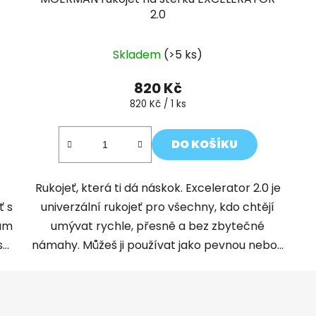
2.0
Průměrné
Skladem
(>5 ks)
hodnocení
produktu
820 Kč
je
Měrná
820 Kč / 1 ks
cena:
5,0
z
DO KOŠÍKU
5
hvězdiček.
Rukojeť, která ti dá náskok. Excelerator 2.0 je
ť s
univerzální rukojeť pro všechny, kdo chtějí
bám
umývat rychle, přesně a bez zbytečné
..
námahy. Můžeš ji používat jako pevnou nebo...