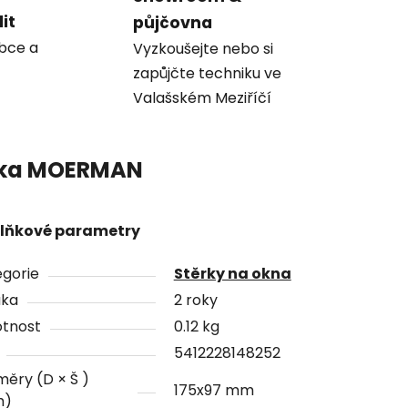
it
půjčovna
obce a
Vyzkoušejte nebo si
zapůjčte techniku ve
Valašském Meziříčí
ka
MOERMAN
lňkové parametry
gorie
Stěrky na okna
uka
2 roky
tnost
0.12 kg
5412228148252
ěry (D × Š )
175x97 mm
m)