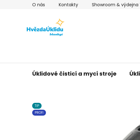
Přejít
O nás
Kontakty
Showroom & výdejna V
na
obsah
Úklidové čisticí a mycí stroje
Úkl
TIP
PROFI