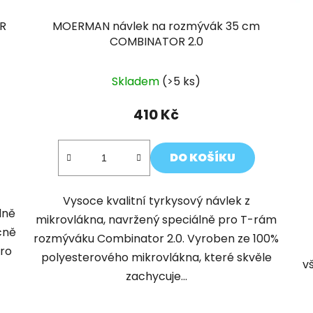
R
MOERMAN návlek na rozmývák 35 cm
COMBINATOR 2.0
Skladem
(>5 ks)
410 Kč
DO KOŠÍKU
Vysoce kvalitní tyrkysový návlek z
dně
mikrovlákna, navržený speciálně pro T-rám
čně
rozmýváku Combinator 2.0. Vyroben ze 100%
pro
polyesterového mikrovlákna, které skvěle
v
zachycuje...