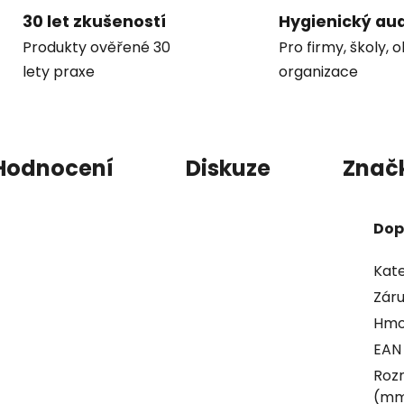
30 let zkušeností
Hygienický aud
Produkty ověřené 30
Pro firmy, školy, 
lety praxe
organizace
Hodnocení
Diskuze
Znač
Dop
Kate
Zár
Hmo
EAN
Rozm
(m