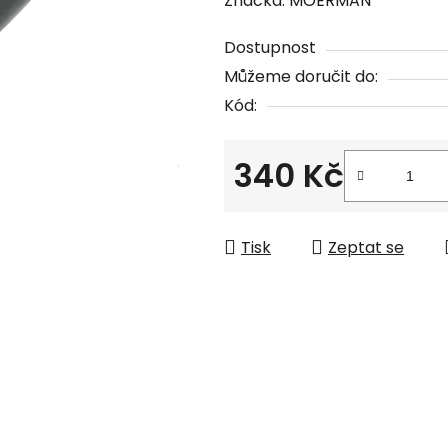
Značka:
MOERMAN
produktu
Dostupnost
je
Můžeme doručit do:
0,0
Kód:
z
5
hvězdiček.
340 Kč
Měrná cena:
Tisk
Zeptat se