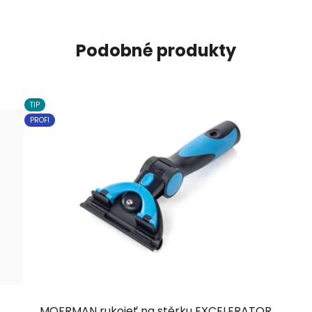
Podobné produkty
TIP
PROFI
MOERMAN rukojeť na stěrku EXCELERATOR