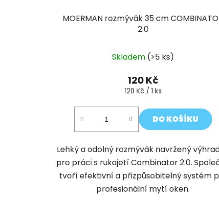
MOERMAN rozmývák 35 cm COMBINATO
2.0
Skladem
(>5 ks)
120 Kč
Měrná
120 Kč / 1 ks
cena:
DO KOŠÍKU
Lehký a odolný rozmývák navržený výhra
pro práci s rukojetí Combinator 2.0. Spole
tvoří efektivní a přizpůsobitelný systém 
profesionální mytí oken.