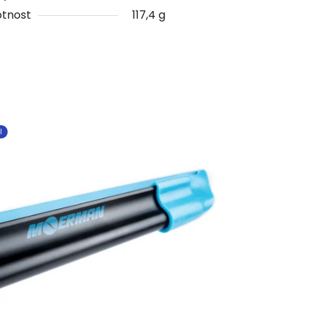
tnost
117,4 g
I