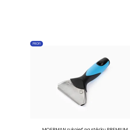
PROFI
MOERMAN rukojeť na stěrku PREMIUM