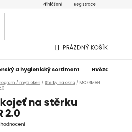
Přihlášení
Registrace
odmínky
Podmínky ochrany osobních údajů
Prodáva
PRÁZDNÝ KOŠÍK
NÁKUPNÍ
KOŠÍK
nský a hygienický sortiment
Hvězdné sady 
rogram / mytí oken
/
Stěrky na okna
/
MOERMAN
2.0
ojeť na stěrku
 2.0
 hodnocení