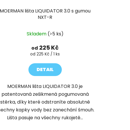
MOERMAN lišta LIQUIDATOR 3.0 s gumou
NXT-R
Průměrné
Skladem
(>5 ks)
hodnocení
produktu
225 Kč
od
je
Měrná
od 225 Kč / 1 ks
cena:
5,0
z
DETAIL
5
hvězdiček.
MOERMAN lišta LIQUIDATOR 3.0 je
patentovaná zešikmená pogumovaná
stěrka, díky které odstraníte absolutně
šechny kapky vody bez zanechání šmouh.
Lišta pasuje na všechny rukojetě...