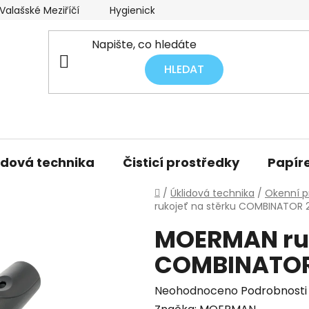
alašské Meziříčí
Hygienický audit úklidu
Obchodní p
HLEDAT
idová technika
Čisticí prostředky
Papíre
Domů
/
Úklidová technika
/
Okenní p
rukojeť na stěrku COMBINATOR 
MOERMAN ruk
COMBINATOR
Průměrné
Neohodnoceno
Podrobnosti
hodnocení