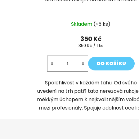
Skladem
(>5 ks)
350 Kč
Měrná
350 Kč / 1 ks
cena:
DO KOŠÍKU
Spolehlivost v každém tahu. Od svého
uvedení na trh patří tato nerezová rukoje
měkkým úchopem k nejkvalitnějším vol
mezi profesionály. Spojuje odolnost oceli s.
Z
á