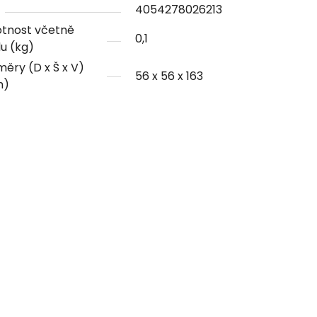
4054278026213
tnost včetně
0,1
u (kg)
ěry (D x Š x V)
56 x 56 x 163
m)