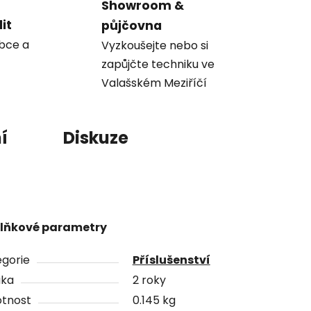
Showroom &
it
půjčovna
obce a
Vyzkoušejte nebo si
zapůjčte techniku ve
Valašském Meziříčí
í
Diskuze
lňkové parametry
gorie
Příslušenství
uka
2 roky
tnost
0.145 kg