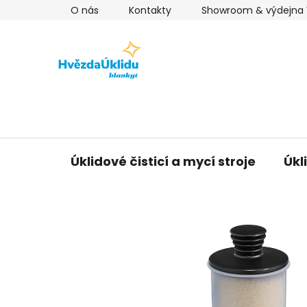
Přejít
O nás
Kontakty
Showroom & výdejna V
na
obsah
Úklidové čisticí a mycí stroje
Úkl