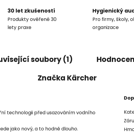
30 let zkušeností
Hygienický aud
Produkty ověřené 30
Pro firmy, školy, 
lety praxe
organizace
visející soubory (1)
Hodnocen
Značka
Kärcher
Dop
Kate
třní technologii před usazováním vodního
Zár
jede jako nový, a to hodně dlouho.
Hmo