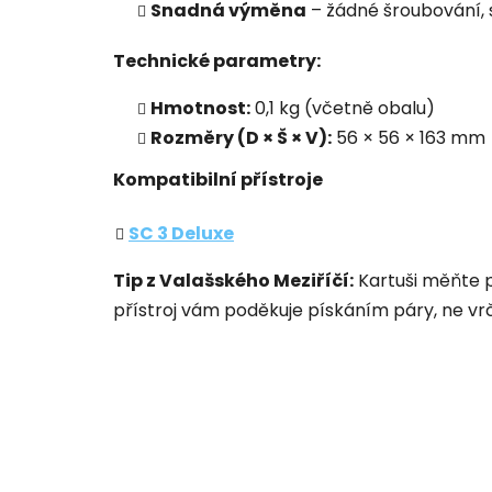
Snadná výměna
– žádné šroubování, s
Technické parametry:
Hmotnost:
0,1 kg (včetně obalu)
Rozměry (D × Š × V):
56 × 56 × 163 mm
Kompatibilní přístroje
SC 3 Deluxe
Tip z Valašského Meziříčí:
Kartuši měňte pr
přístroj vám poděkuje pískáním páry, ne vrč