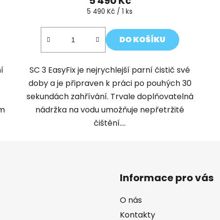
5 490 Kč
Měrná
5 490 Kč / 1 ks
cena:
DO KOŠÍKU
í
SC 3 EasyFix je nejrychlejší parní čistič své
doby a je připraven k práci po pouhých 30
h
sekundách zahřívání. Trvale doplňovatelná
ým
nádržka na vodu umožňuje nepřetržité
čištění....
Informace pro vás
O nás
Kontakty