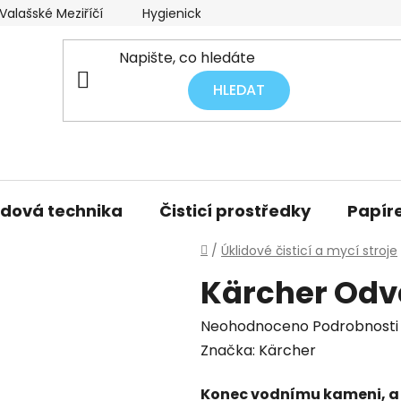
alašské Meziříčí
Hygienický audit úklidu
Obchodní p
HLEDAT
idová technika
Čisticí prostředky
Papíre
Domů
/
Úklidové čisticí a mycí stroje
Kärcher Odv
Průměrné
Neohodnoceno
Podrobnosti
hodnocení
Značka:
Kärcher
produktu
Konec vodnímu kameni, a
je