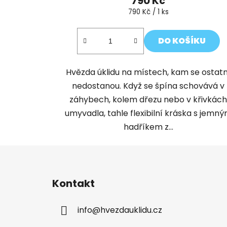
790 Kč
Měrná
790 Kč / 1 ks
cena:
DO KOŠÍKU
Hvězda úklidu na místech, kam se ostatn
nedostanou. Když se špína schovává v
záhybech, kolem dřezu nebo v křivkác
umyvadla, tahle flexibilní kráska s jemn
hadříkem z...
Z
á
Kontakt
p
a
info
@
hvezdauklidu.cz
t