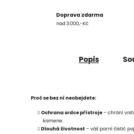
Doprava zdarma
nad 3.000,-Kč
Popis
Sou
Proč se bez ní neobejdete:
Ochrana srdce přístroje
– chrání vni
kamene.
Dlouhá životnost
– váš parní čistič po