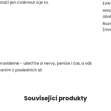
tačí jen cvaknout a je to.
EAN
Hmo
obal
Rozm
(m
avidelně – ušetříte si nervy, peníze i čas, a váš
ením z posledních sil.
Související produkty