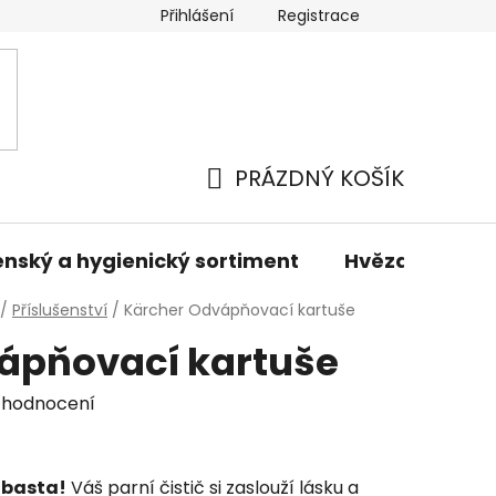
Přihlášení
Registrace
odmínky
Podmínky ochrany osobních údajů
Prodáva
PRÁZDNÝ KOŠÍK
NÁKUPNÍ
KOŠÍK
nský a hygienický sortiment
Hvězdné sady 
/
Příslušenství
/
Kärcher Odvápňovací kartuše
ápňovací kartuše
 hodnocení
 basta!
Váš parní čistič si zaslouží lásku a