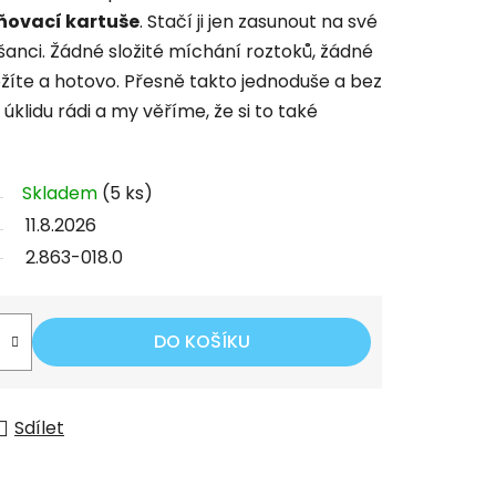
ovací kartuše
. Stačí ji jen zasunout na své
nci. Žádné složité míchání roztoků, žádné
žíte a hotovo. Přesně takto jednoduše a bez
klidu rádi a my věříme, že si to také
Skladem
(5 ks)
11.8.2026
2.863-018.0
DO KOŠÍKU
Sdílet