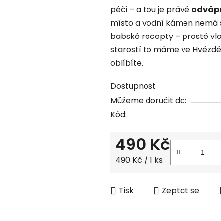
péči – a tou je právě
odvápň
0,0
místo a vodní kámen nemá ša
z
babské recepty – prostě vlo
5
starostí to máme ve Hvězdě ú
hvězdiček.
oblíbíte.
Dostupnost
Můžeme doručit do:
Kód:
490 Kč
Měrná cena:
490 Kč / 1 ks
Tisk
Zeptat se