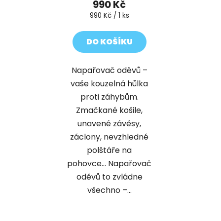
990 Kč
Měrná
990 Kč / 1 ks
cena:
DO KOŠÍKU
Napařovač oděvů –
vaše kouzelná hůlka
proti záhybům.
Zmačkané košile,
unavené závěsy,
záclony, nevzhledné
polštáře na
pohovce... Napařovač
oděvů to zvládne
všechno –...