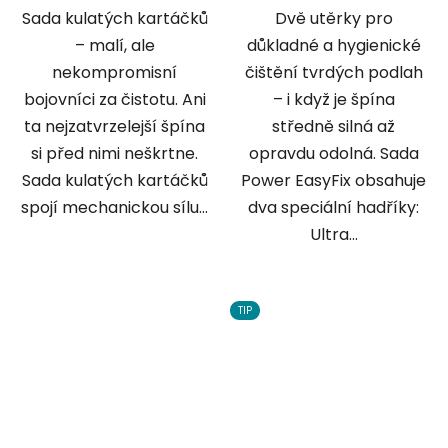
Sada kulatých kartáčků
Dvě utěrky pro
– malí, ale
důkladné a hygienické
nekompromisní
čištění tvrdých podlah
bojovníci za čistotu. Ani
– i když je špína
ta nejzatvrzelejší špína
středně silná až
si před nimi neškrtne.
opravdu odolná. Sada
Sada kulatých kartáčků
Power EasyFix obsahuje
spojí mechanickou sílu...
dva speciální hadříky:
Ultra...
TIP