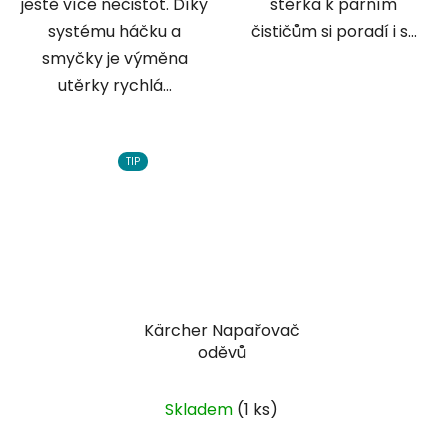
ještě více nečistot. Díky
stěrka k parním
systému háčku a
čističům si poradí i s...
smyčky je výměna
utěrky rychlá...
TIP
Kärcher Napařovač
oděvů
Skladem
(1 ks)