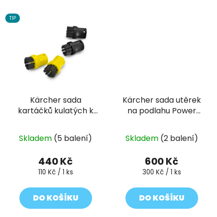
TIP
Kärcher sada
Kärcher sada utěrek
kartáčků kulatých k
na podlahu Power
SC, SG
EasyFix
Skladem
(5 balení)
Skladem
(2 balení)
440 Kč
600 Kč
Měrná
Měrná
110 Kč / 1 ks
300 Kč / 1 ks
cena:
cena:
DO KOŠÍKU
DO KOŠÍKU