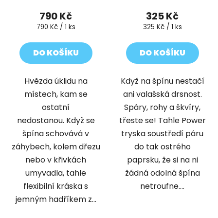
790 Kč
325 Kč
Měrná
Měrná
790 Kč / 1 ks
325 Kč / 1 ks
cena:
cena:
DO KOŠÍKU
DO KOŠÍKU
Hvězda úklidu na
Když na špínu nestačí
místech, kam se
ani valašská drsnost.
ostatní
Spáry, rohy a škvíry,
nedostanou. Když se
třeste se! Tahle Power
špína schovává v
tryska soustředí páru
záhybech, kolem dřezu
do tak ostrého
nebo v křivkách
paprsku, že si na ni
umyvadla, tahle
žádná odolná špína
flexibilní kráska s
netroufne....
jemným hadříkem z...