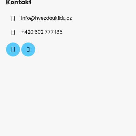
Kontakt
p
a
info
@
hvezdauklidu.cz
t
í
+420 602 777 185