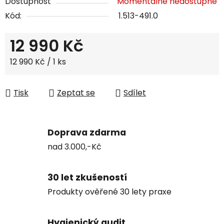
Dostupnost
Momentálně nedostupné
Kód:
1.513-491.0
12 990 Kč
Měrná cena:
12 990 Kč / 1 ks
Tisk
Zeptat se
Sdílet
Doprava zdarma
nad 3.000,-Kč
30 let zkušeností
Produkty ověřené 30 lety praxe
Hygienický audit