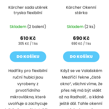
Kärcher sada utěrek
Kärcher Okenní
tryska flexibilní
stěrka
Skladem
(2 balení)
Skladem
(2 ks)
610 Kč
690 Kč
Měrná
Měrná
305 Kč / 1 ks
690 Kč / 1 ks
cena:
cena:
DO KOŠÍKU
DO KOŠÍKU
Hadříky pro flexibilní
Když se ve Valašském
ruční hubici jsou
Meziříčí řekne „čisté
vyrobeny z
okno“, všichni víme, že
prvotřídního
přes něj má být vidět
mikrovlákna, které
až na Radhošť… a klidně
uvolňuje a zachycuje
ještě dál. Tahle okenní