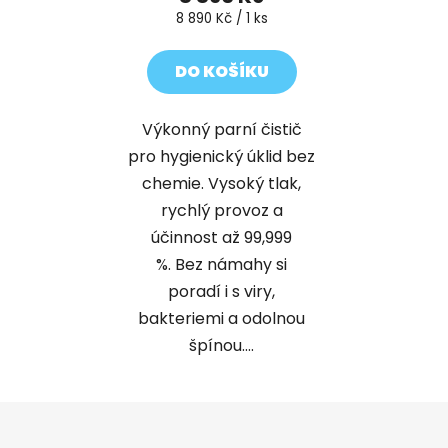
Měrná
8 890 Kč / 1 ks
cena:
DO KOŠÍKU
Výkonný parní čistič
pro hygienický úklid bez
chemie. Vysoký tlak,
rychlý provoz a
účinnost až 99,999
%. Bez námahy si
poradí i s viry,
bakteriemi a odolnou
špínou....
Z
á