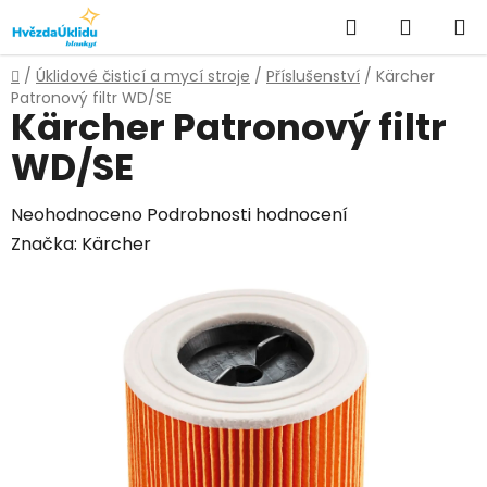
Přejít
Hledat
NÁKUPN
na
KOŠÍK
obsah
Domů
/
Úklidové čisticí a mycí stroje
/
Příslušenství
/
Kärcher
Patronový filtr WD/SE
Kärcher Patronový filtr
WD/SE
Průměrné
Neohodnoceno
Podrobnosti hodnocení
hodnocení
Značka:
Kärcher
produktu
je
0,0
z
5
hvězdiček.