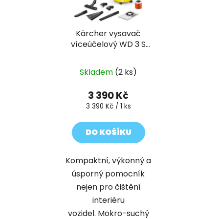
Kärcher vysavač
víceúčelový WD 3 S
V-17/6/20 Car
Skladem
(2 ks)
3 390 Kč
Měrná
3 390 Kč / 1 ks
cena:
DO KOŠÍKU
Kompaktní, výkonný a
úsporný pomocník
nejen pro čištění
interiéru
vozidel. Mokro-suchý