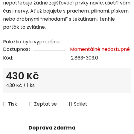
nepotřebuje žádné zajišťovací prvky navíc, ušetří vám
čas i nervy. Ať už bojujete s prachem, pilinami, pískem
nebo drobnými “nehodami” s tekutinami, tenhle
parťák to zvládne.
Položka byla vyprodána…
Dostupnost
Momentálně nedostupné
Kód:
2.863-303.0
430 Kč
Měrná cena:
430 Kč / 1 ks
Tisk
Zeptat se
Sdílet
Doprava zdarma