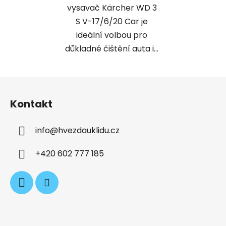
vysavač Kärcher WD 3
S V-17/6/20 Car je
ideální volbou pro
důkladné čištění auta i...
Z
á
Kontakt
p
a
info
@
hvezdauklidu.cz
t
í
+420 602 777 185