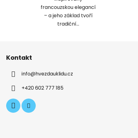
francouzskou elegancí
– a jeho základ tvoří
tradiční...
Z
á
Kontakt
p
a
info
@
hvezdauklidu.cz
t
í
+420 602 777 185