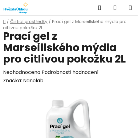
Přejít
Hledat
NÁKUPN
na
KOŠÍK
obsah
Domů
/
Čisticí prostředky
/
Prací gel z Marseillského mýdla pro
citlivou pokožku 2L
Prací gel z
Marseillského mýdla
pro citlivou pokožku 2L
Průměrné
Neohodnoceno
Podrobnosti hodnocení
hodnocení
Značka:
Nanolab
produktu
je
0,0
z
5
hvězdiček.