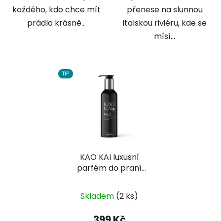
každého, kdo chce mít
přenese na slunnou
prádlo krásně...
italskou riviéru, kde se
mísí...
TIP
KAO KAI luxusní
parfém do praní
inspirovaný
francouzskou vůní No.
Skladem
(2 ks)
2 150 ml
399 Kč