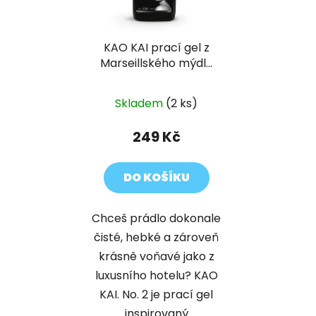
KAO KAI prací gel z
Marseillského mýdla
No. 2
Skladem
(2 ks)
249 Kč
DO KOŠÍKU
Chceš prádlo dokonale
čisté, hebké a zároveň
krásně voňavé jako z
luxusního hotelu? KAO
KAI. No. 2 je prací gel
inspirovaný