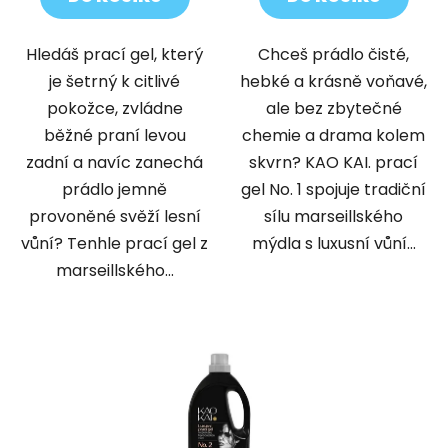
Hledáš prací gel, který
Chceš prádlo čisté,
je šetrný k citlivé
hebké a krásně voňavé,
pokožce, zvládne
ale bez zbytečné
běžné praní levou
chemie a drama kolem
zadní a navíc zanechá
skvrn? KAO KAI. prací
prádlo jemně
gel No. 1 spojuje tradiční
provoněné svěží lesní
sílu marseillského
vůní? Tenhle prací gel z
mýdla s luxusní vůní...
marseillského...