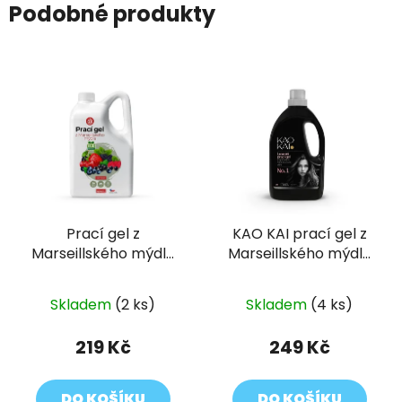
Podobné produkty
Prací gel z
KAO KAI prací gel z
Marseillského mýdla
Marseillského mýdla
pro citlivou pokožku
No. 1
Lesní směs 2L
Skladem
(2 ks)
Skladem
(4 ks)
219 Kč
249 Kč
DO KOŠÍKU
DO KOŠÍKU