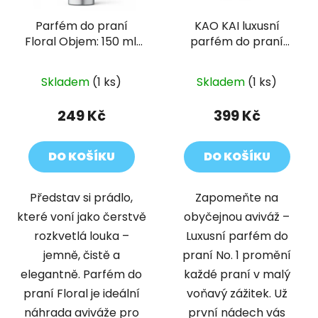
Parfém do praní
KAO KAI luxusní
Floral Objem: 150 ml,
parfém do praní
Pracích dávek: 30
inspirovaný
francouzskou vůní No.
Skladem
(1 ks)
Skladem
(1 ks)
1 150 ml
249 Kč
399 Kč
DO KOŠÍKU
DO KOŠÍKU
Představ si prádlo,
Zapomeňte na
které voní jako čerstvě
obyčejnou aviváž –
rozkvetlá louka –
Luxusní parfém do
jemně, čistě a
praní No. 1 promění
elegantně. Parfém do
každé praní v malý
praní Floral je ideální
voňavý zážitek. Už
náhrada aviváže pro
první nádech vás