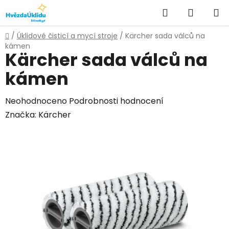
Přejít
Hledat
NÁKUPN
na
KOŠÍK
obsah
Domů
/
Úklidové čisticí a mycí stroje
/
Kärcher sada válců na
kámen
Kärcher sada válců na
kámen
Průměrné
Neohodnoceno
Podrobnosti hodnocení
hodnocení
Značka:
Kärcher
produktu
je
0,0
z
5
hvězdiček.