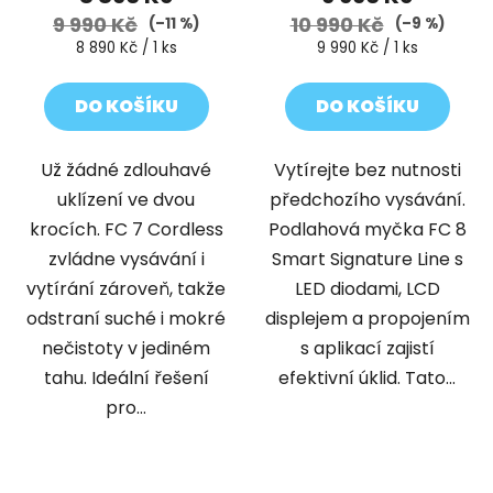
9 990 Kč
10 990 Kč
(–11 %)
(–9 %)
Měrná
Měrná
8 890 Kč / 1 ks
9 990 Kč / 1 ks
cena:
cena:
DO KOŠÍKU
DO KOŠÍKU
Už žádné zdlouhavé
Vytírejte bez nutnosti
uklízení ve dvou
předchozího vysávání.
krocích. FC 7 Cordless
Podlahová myčka FC 8
zvládne vysávání i
Smart Signature Line s
vytírání zároveň, takže
LED diodami, LCD
odstraní suché i mokré
displejem a propojením
nečistoty v jediném
s aplikací zajistí
tahu. Ideální řešení
efektivní úklid. Tato...
pro...