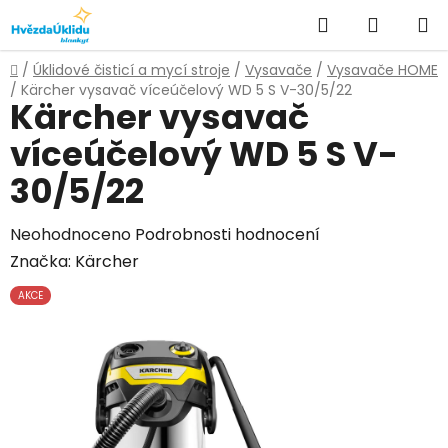
Přejít
Hledat
NÁKUPN
na
KOŠÍK
obsah
Domů
/
Úklidové čisticí a mycí stroje
/
Vysavače
/
Vysavače HOME
/
Kärcher vysavač víceúčelový WD 5 S V-30/5/22
Kärcher vysavač
víceúčelový WD 5 S V-
30/5/22
Průměrné
Neohodnoceno
Podrobnosti hodnocení
hodnocení
Značka:
Kärcher
produktu
AKCE
je
0,0
z
5
hvězdiček.