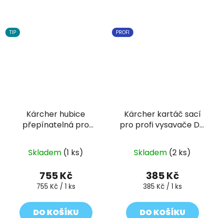
TIP
PROFI
Kärcher hubice
Kärcher kartáč sací
přepínatelná pro
pro profi vysavače DN
vysávání mokrých a
35
suchých nečistot
Skladem
(1 ks)
Skladem
(2 ks)
755 Kč
385 Kč
Měrná
Měrná
755 Kč / 1 ks
385 Kč / 1 ks
cena:
cena:
DO KOŠÍKU
DO KOŠÍKU