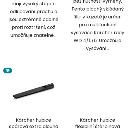
bez nutnosti výměny.
mají vysoký stupeň
Tento plochý skládaný
odlučování prachu a
filtr v kazetě je určen
jsou extrémně odolné
pro multifunkční
proti roztržení, což
vysavače Kärcher řady
umožňuje znatelně...
WD 4/5/6. Umožňuje
vysávání...
TIP
Kärcher hubice
Kärcher hubice
spárová extra dlouhá
flexibilní štěrbinová