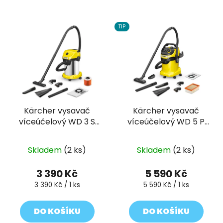
TIP
Kärcher vysavač
Kärcher vysavač
víceúčelový WD 3 S
víceúčelový WD 5 P
V-17/6/20 Car
Car Exclusive
Skladem
(2 ks)
Skladem
(2 ks)
3 390 Kč
5 590 Kč
Měrná
Měrná
3 390 Kč / 1 ks
5 590 Kč / 1 ks
cena:
cena:
DO KOŠÍKU
DO KOŠÍKU