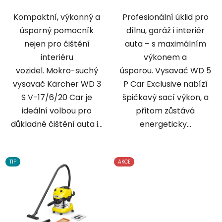
Kompaktní, výkonný a
Profesionální úklid pro
úsporný pomocník
dílnu, garáž i interiér
nejen pro čištění
auta – s maximálním
interiéru
výkonem a
vozidel. Mokro-suchý
úsporou. Vysavač WD 5
vysavač Kärcher WD 3
P Car Exclusive nabízí
S V-17/6/20 Car je
špičkový sací výkon, a
ideální volbou pro
přitom zůstává
důkladné čištění auta i...
energeticky...
TIP
AKCE