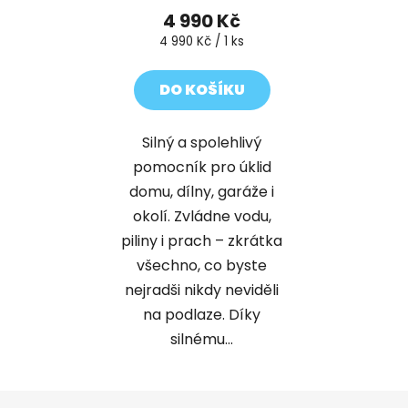
4 990 Kč
Měrná
4 990 Kč / 1 ks
cena:
DO KOŠÍKU
Silný a spolehlivý
pomocník pro úklid
domu, dílny, garáže i
okolí. Zvládne vodu,
piliny i prach – zkrátka
všechno, co byste
nejradši nikdy neviděli
na podlaze. Díky
silnému...
Z