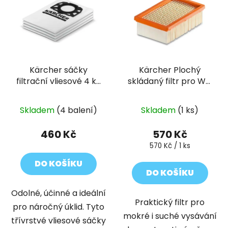
Kärcher sáčky
Kärcher Plochý
filtrační vliesové 4 ks
skládaný filtr pro WD
(WD 4/5/6, SE)
4/5/6
Skladem
(4 balení)
Skladem
(1 ks)
460 Kč
570 Kč
Měrná
570 Kč / 1 ks
cena:
DO KOŠÍKU
DO KOŠÍKU
Odolné, účinné a ideální
Praktický filtr pro
pro náročný úklid. Tyto
mokré i suché vysávání
třívrstvé vliesové sáčky