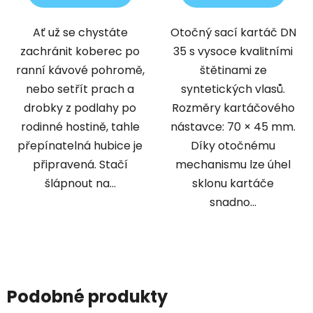
Ať už se chystáte
Otočný sací kartáč DN
zachránit koberec po
35 s vysoce kvalitními
ranní kávové pohromě,
štětinami ze
nebo setřít prach a
syntetických vlasů.
drobky z podlahy po
Rozměry kartáčového
rodinné hostině, tahle
nástavce: 70 × 45 mm.
přepínatelná hubice je
Díky otočnému
připravená. Stačí
mechanismu lze úhel
šlápnout na...
sklonu kartáče
snadno...
Podobné produkty