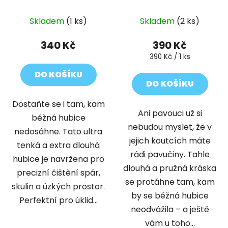
Skladem
(1 ks)
Skladem
(2 ks)
340 Kč
390 Kč
Měrná
390 Kč / 1 ks
cena:
DO KOŠÍKU
DO KOŠÍKU
Dostaňte se i tam, kam
Ani pavouci už si
běžná hubice
nebudou myslet, že v
nedosáhne. Tato ultra
jejich koutcích máte
tenká a extra dlouhá
rádi pavučiny. Tahle
hubice je navržena pro
dlouhá a pružná kráska
precizní čištění spár,
se protáhne tam, kam
skulin a úzkých prostor.
by se běžná hubice
Perfektní pro úklid...
neodvážila – a ještě
vám u toho...