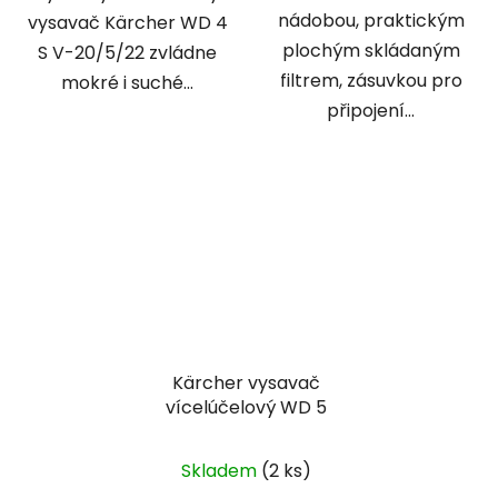
nádobou, praktickým
vysavač Kärcher WD 4
plochým skládaným
S V-20/5/22 zvládne
filtrem, zásuvkou pro
mokré i suché...
připojení...
Kärcher vysavač
vícelúčelový WD 5
Skladem
(2 ks)