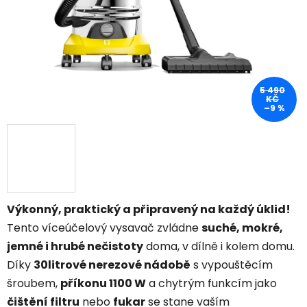
5 490
KČ
–9 %
Výkonný, praktický a připravený na každý úklid!
Tento víceúčelový vysavač zvládne
suché, mokré,
jemné i hrubé nečistoty
doma, v dílně i kolem domu.
Díky
30litrové nerezové nádobě
s vypouštěcím
šroubem,
příkonu 1100 W
a chytrým funkcím jako
čištění filtru
nebo
fukar
se stane vaším