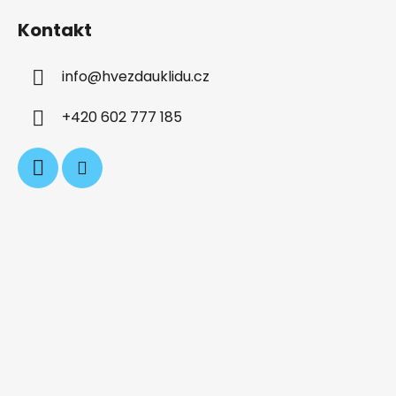
á
Kontakt
p
a
info
@
hvezdauklidu.cz
t
í
+420 602 777 185