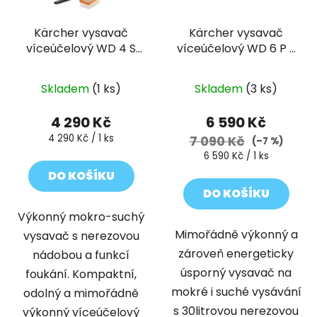
Kärcher vysavač
Kärcher vysavač
víceúčelový WD 4 S
víceúčelový WD 6 P S
V-20/5/22
V-30/8/35/T
Skladem
(1 ks)
Skladem
(3 ks)
4 290 Kč
6 590 Kč
Měrná
4 290 Kč / 1 ks
7 090 Kč
(–7 %)
cena:
Měrná
6 590 Kč / 1 ks
cena:
DO KOŠÍKU
DO KOŠÍKU
Výkonný mokro-suchý
Mimořádně výkonný a
vysavač s nerezovou
zároveň energeticky
nádobou a funkcí
úsporný vysavač na
foukání. Kompaktní,
mokré i suché vysávání
odolný a mimořádně
s 30litrovou nerezovou
výkonný víceúčelový