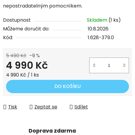
nepostradatelným pomocníkem.
Dostupnost
Skladem
(1 ks)
Můžeme doručit do:
10.8.2026
Kód:
1.628-379.0
5 490 Kč
–9 %
4 990 Kč
Měrná cena:
4 990 Kč / 1 ks
DO KOŠÍKU
Tisk
Zeptat se
Sdílet
Doprava zdarma