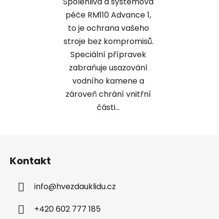
Spolehlivá a systémová
péče RM110 Advance 1,
to je ochrana vašeho
stroje bez kompromisů.
Speciální přípravek
zabraňuje usazování
vodního kamene a
zároveň chrání vnitřní
části...
Z
á
Kontakt
p
a
info
@
hvezdauklidu.cz
t
í
+420 602 777 185