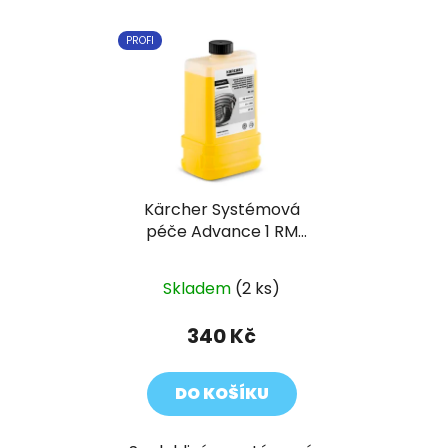
PROFI
Kärcher Systémová
péče Advance 1 RM
110
Skladem
(2 ks)
340 Kč
DO KOŠÍKU