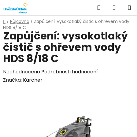
Přejít
Hledat
NÁKUPN
na
KOŠÍK
obsah
Domů
/
Půjčovna
/
Zapůjčení: vysokotlaký čistič s ohřevem vody
HDS 8/18 C
Zapůjčení: vysokotlaký
čistič s ohřevem vody
HDS 8/18 C
Průměrné
Neohodnoceno
Podrobnosti hodnocení
hodnocení
Značka:
Kärcher
produktu
je
0,0
z
5
hvězdiček.