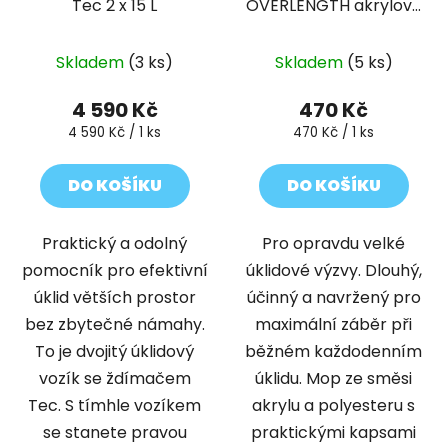
Tec 2 x 15 L
OVERLENGTH akrylový
60 cm
Skladem
(3 ks)
Skladem
(5 ks)
4 590 Kč
470 Kč
Měrná
Měrná
4 590 Kč / 1 ks
470 Kč / 1 ks
cena:
cena:
DO KOŠÍKU
DO KOŠÍKU
Praktický a odolný
Pro opravdu velké
pomocník pro efektivní
úklidové výzvy. Dlouhý,
úklid větších prostor
účinný a navržený pro
bez zbytečné námahy.
maximální záběr při
To je dvojitý úklidový
běžném každodenním
vozík se ždímačem
úklidu. Mop ze směsi
Tec. S tímhle vozíkem
akrylu a polyesteru s
se stanete pravou
praktickými kapsami