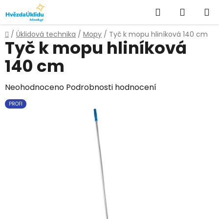
Přejít
Hledat
NÁKUPN
na
KOŠÍK
obsah
Domů
/
Úklidová technika
/
Mopy
/
Tyč k mopu hliníková 140 cm
Tyč k mopu hliníková
140 cm
Průměrné
Neohodnoceno
Podrobnosti hodnocení
hodnocení
PROFI
produktu
je
0,0
z
5
hvězdiček.