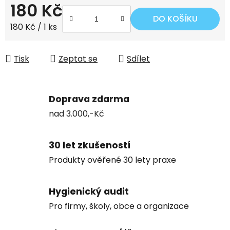
180 Kč
DO KOŠÍKU
Měrná cena:
180 Kč / 1 ks
Tisk
Zeptat se
Sdílet
Doprava zdarma
nad 3.000,-Kč
30 let zkušeností
Produkty ověřené 30 lety praxe
Hygienický audit
Pro firmy, školy, obce a organizace