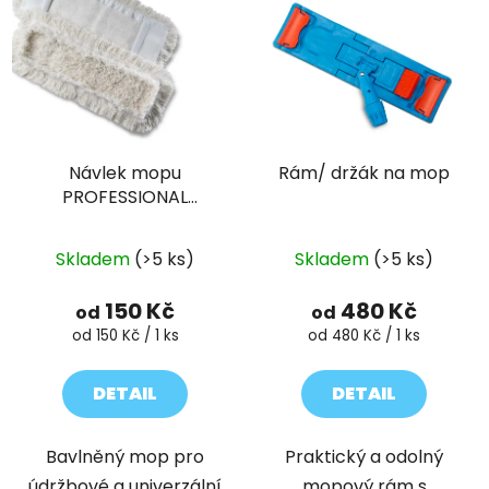
Návlek mopu
Rám/ držák na mop
PROFESSIONAL
bavlněný
Skladem
(>5 ks)
Skladem
(>5 ks)
150 Kč
480 Kč
od
od
Měrná
Měrná
od 150 Kč / 1 ks
od 480 Kč / 1 ks
cena:
cena:
DETAIL
DETAIL
Bavlněný mop pro
Praktický a odolný
údržbové a univerzální
mopový rám s