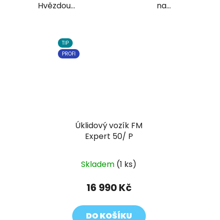
Hvězdou...
na...
TIP
PROFI
Úklidový vozík FM
Expert 50/ P
Skladem
(1 ks)
16 990 Kč
DO KOŠÍKU