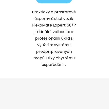
Praktický a prostorově
úsporný čisticí vozík
FlexoMate Expert 50/P
je ideální volbou pro
profesionální úklid s
využitím systému
předpřípravených
mopů. Díky chytrému
uspořádání...
Z
á
p
a
t