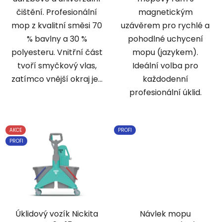
čištění. Profesionální
magnetickým
mop z kvalitní směsi 70
uzávěrem pro rychlé a
% bavlny a 30 %
pohodlné uchycení
polyesteru. Vnitřní část
mopu (jazykem).
tvoří smyčkový vlas,
Ideální volba pro
zatímco vnější okraj je...
každodenní
profesionální úklid.
AKCE
PROFI
PROFI
Úklidový vozík Nickita
Návlek mopu