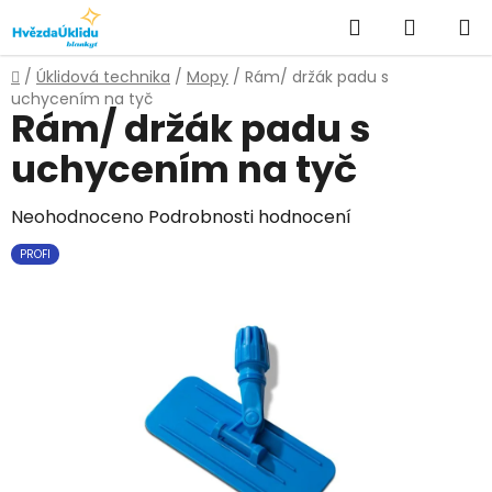
Přejít
Hledat
NÁKUPN
na
KOŠÍK
obsah
Domů
/
Úklidová technika
/
Mopy
/
Rám/ držák padu s
uchycením na tyč
Rám/ držák padu s
uchycením na tyč
Průměrné
Neohodnoceno
Podrobnosti hodnocení
hodnocení
PROFI
produktu
je
0,0
z
5
hvězdiček.