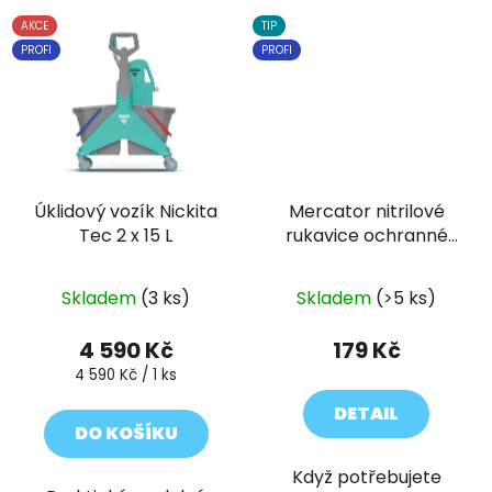
AKCE
TIP
PROFI
PROFI
Úklidový vozík Nickita
Mercator nitrilové
Tec 2 x 15 L
rukavice ochranné
GOGRIP oranžové
50ks
Skladem
(3 ks)
Skladem
(>5 ks)
4 590 Kč
179 Kč
Měrná
4 590 Kč / 1 ks
cena:
DETAIL
DO KOŠÍKU
Když potřebujete