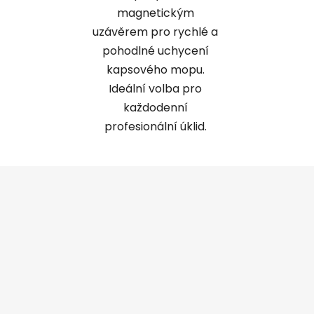
magnetickým
uzávěrem pro rychlé a
pohodlné uchycení
kapsového mopu.
Ideální volba pro
každodenní
profesionální úklid.
Z
á
p
a
t
í