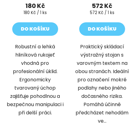
180 Kč
572 Kč
Měrná
Měrná
180 Kč / 1 ks
572 Kč / 1 ks
cena:
cena:
DO KOŠÍKU
DO KOŠÍKU
Robustní a lehká
Praktický skládací
hliníková rukojeť
výstražný stojan s
vhodná pro
varovným textem na
profesionální úklid.
obou stranách. Ideální
Ergonomicky
pro označení mokré
tvarovaný úchop
podlahy nebo jiného
zajišťuje pohodlnou a
dočasného rizika.
bezpečnou manipulaci i
Pomáhá účinně
při delší práci.
předcházet nehodám
ve...