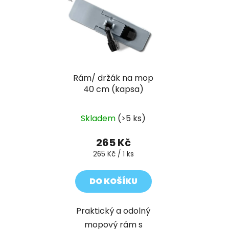
Rám/ držák na mop
40 cm (kapsa)
Skladem
(>5 ks)
265 Kč
Měrná
265 Kč / 1 ks
cena:
DO KOŠÍKU
Praktický a odolný
mopový rám s