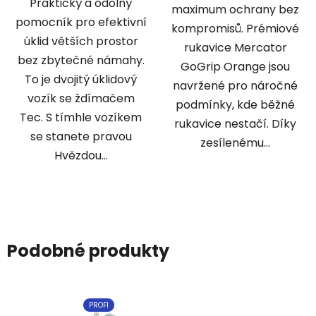
Praktický a odolný
maximum ochrany bez
pomocník pro efektivní
kompromisů. Prémiové
úklid větších prostor
rukavice Mercator
bez zbytečné námahy.
GoGrip Orange jsou
To je dvojitý úklidový
navržené pro náročné
vozík se ždímačem
podmínky, kde běžné
Tec. S tímhle vozíkem
rukavice nestačí. Díky
se stanete pravou
zesílenému...
Hvězdou...
Podobné produkty
PROFI