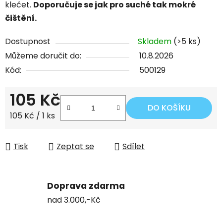
klečet.
Doporučuje se jak pro suché tak mokré
čištění.
Dostupnost
Skladem
(>5 ks)
Můžeme doručit do:
10.8.2026
Kód:
500129
105 Kč
DO KOŠÍKU
Měrná cena:
105 Kč / 1 ks
Tisk
Zeptat se
Sdílet
Doprava zdarma
nad 3.000,-Kč