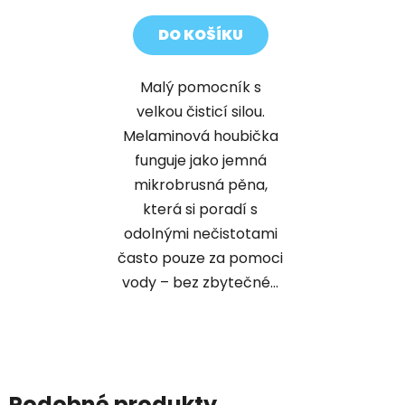
cena:
DO KOŠÍKU
Malý pomocník s
velkou čisticí silou.
Melaminová houbička
funguje jako jemná
mikrobrusná pěna,
která si poradí s
odolnými nečistotami
často pouze za pomoci
vody – bez zbytečné...
Podobné produkty