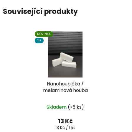
Související produkty
NOVINKA
TIP
Nanohoubička /
melaminová houba
Skladem
(>5 ks)
13 Kč
Měrná
13 Kč / 1 ks