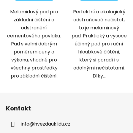
Melamidový pad pro
Perfektní a ekologický
základní čištění a
odstraňovač nečistot,
odstranění
to je melaminový
cementového povlaku.
pad. Praktický a vysoce
Pad s velmi dobrým
účinný pad pro ruční
poměrem ceny a
hloubkové čištění,
výkonu, vhodné pro
který si poradí i s
všechny prostředky
odolnými nečistotami.
pro základní čištění.
Díky...
Z
á
Kontakt
p
a
info
@
hvezdauklidu.cz
t