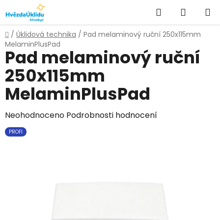
Přejít
Hledat
NÁKUPN
na
KOŠÍK
obsah
Domů
/
Úklidová technika
/
Pad melaminový ruční 250x115mm
MelaminPlusPad
Pad melaminový ruční
250x115mm
MelaminPlusPad
Průměrné
Neohodnoceno
Podrobnosti hodnocení
hodnocení
PROFI
produktu
je
0,0
z
5
hvězdiček.