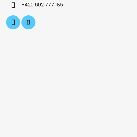
í
+420 602 777 185