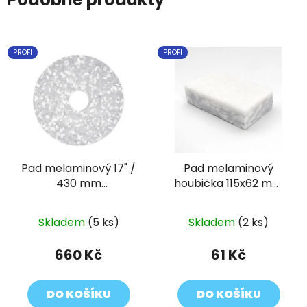
PROFI
PROFI
Pad melaminový 17" /
Pad melaminový
430 mm
houbička 115x62 mm
elaminPlusPad
melaminPlusPad
Skladem
(5 ks)
Skladem
(2 ks)
660 Kč
61 Kč
DO KOŠÍKU
DO KOŠÍKU