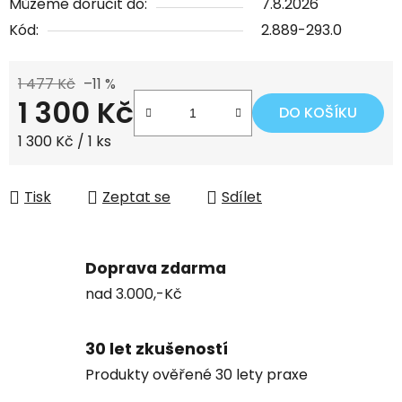
Můžeme doručit do:
7.8.2026
Kód:
2.889-293.0
1 477 Kč
–11 %
1 300 Kč
DO KOŠÍKU
Měrná cena:
1 300 Kč / 1 ks
Tisk
Zeptat se
Sdílet
Doprava zdarma
nad 3.000,-Kč
30 let zkušeností
Produkty ověřené 30 lety praxe