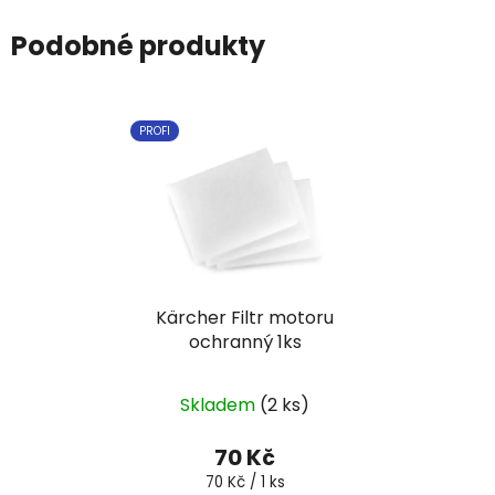
Podobné produkty
PROFI
Kärcher Filtr motoru
ochranný 1ks
Skladem
(2 ks)
70 Kč
Měrná
70 Kč / 1 ks