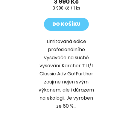
3 990 Kč
Měrná
3 990 Kč / 1 ks
cena:
DO KOŠÍKU
Limitovaná edice
profesionálního
vysavače na suché
vysávání Kärcher T 11/1
Classic Adv Go!Further
zaujme nejen svým
výkonem, ale i důrazem
na ekologii. Je vyroben
ze 60 %...