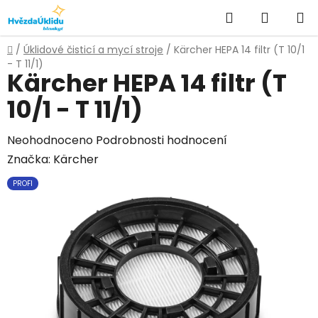
Přejít
Hledat
NÁKUPN
na
KOŠÍK
obsah
Domů
/
Úklidové čisticí a mycí stroje
/
Kärcher HEPA 14 filtr (T 10/1
- T 11/1)
Kärcher HEPA 14 filtr (T
10/1 - T 11/1)
Průměrné
Neohodnoceno
Podrobnosti hodnocení
hodnocení
Značka:
Kärcher
produktu
PROFI
je
0,0
z
5
hvězdiček.