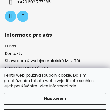
+420 602 777 185
Informace pro vás
O nás
Kontakty
Showroom & výdejna Valašské Meziříčí
Hygienický audit úklidu
Tento web používá soubory cookie. Dalším
Obchodní podmínky
procházením tohoto webu vyjadřujete souhlas s
Podmínky ochrany osobních údajů
jejich používáním.. Více informací
zde
.
Prodávané značky
Nastavení
Zřídili jsme pro Vás novou kategorii PŮJČOVNA (pro
Valašské Meziříčí)! Objednejte si zapůjčení úklidového
stroje pohodlně online. Další kategorie a sortiment