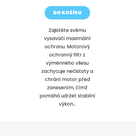
cena:
DO KOŠÍKU
Zajistěte svému
vysavači maximální
ochranu. Motorový
ochranný filtr z
výměnného vliesu
zachycuje nečistoty a
chrání motor před
zanesením, čímž
pomáhá udržet stabilní
výkon...
Z
á