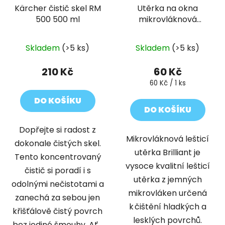
Kärcher čistič skel RM
Utěrka na okna
500 500 ml
mikrovláknová
BRILLIANT
Průměrné
Skladem
(>5 ks)
Skladem
(>5 ks)
hodnocení
produktu
210 Kč
60 Kč
je
Měrná
60 Kč / 1 ks
cena:
5,0
DO KOŠÍKU
z
DO KOŠÍKU
5
Dopřejte si radost z
hvězdiček.
Mikrovláknová lešticí
dokonale čistých skel.
utěrka Brilliant je
Tento koncentrovaný
vysoce kvalitní lešticí
čistič si poradí i s
utěrka z jemných
odolnými nečistotami a
mikrovláken určená
zanechá za sebou jen
k čištění hladkých a
křišťálově čistý povrch
lesklých povrchů.
bez jediné šmouhy. Ať...