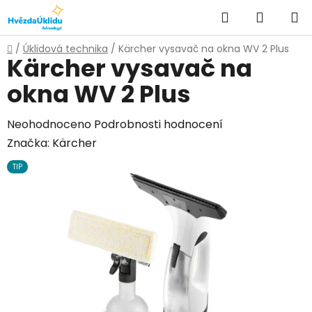
Přejít
Hledat
NÁKUPN
na
KOŠÍK
obsah
Domů
/
Úklidová technika
/
Kärcher vysavač na okna WV 2 Plus
Kärcher vysavač na
okna WV 2 Plus
Průměrné
Neohodnoceno
Podrobnosti hodnocení
hodnocení
Značka:
Kärcher
produktu
TIP
je
0,0
z
5
hvězdiček.