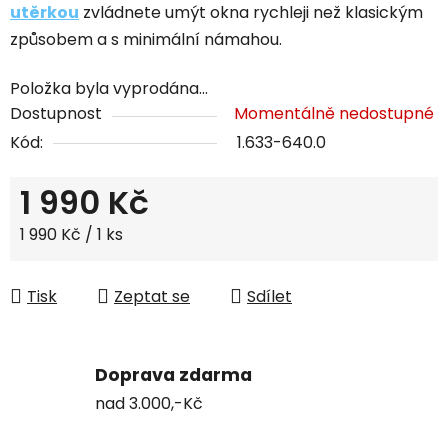
utěrkou
zvládnete umýt okna rychleji než klasickým
způsobem a s minimální námahou.
Položka byla vyprodána…
Dostupnost
Momentálně nedostupné
Kód:
1.633-640.0
1 990 Kč
Měrná cena:
1 990 Kč / 1 ks
Tisk
Zeptat se
Sdílet
Doprava zdarma
nad 3.000,-Kč