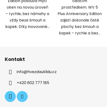
Edition posouvá mytí
čisticím
oken na novou úroveň
prostředkem. WV 5
– rychle, bez námahy a
Plus Anniversary Edition
vždy beze šmouh a
zajistí dokonale čisté
kapek. Díky inovované...
plochy bez šmouh a
kapek – rychle a bez...
Z
á
Kontakt
p
a
info
@
hvezdauklidu.cz
t
í
+420 602 777 185