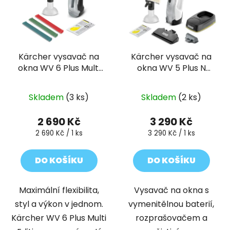
Kärcher vysavač na
Kärcher vysavač na
okna WV 6 Plus Multi
okna WV 5 Plus N
Edition
Battery
Skladem
(3 ks)
Skladem
(2 ks)
2 690 Kč
3 290 Kč
Měrná
Měrná
2 690 Kč / 1 ks
3 290 Kč / 1 ks
cena:
cena:
DO KOŠÍKU
DO KOŠÍKU
Maximální flexibilita,
Vysavač na okna s
styl a výkon v jednom.
vymenitělnou baterií,
Kärcher WV 6 Plus Multi
rozprašovačem a