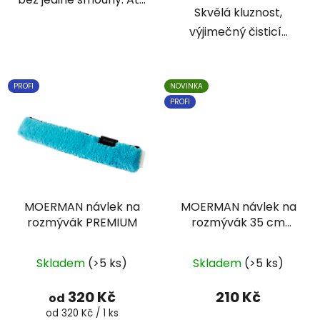
Skvělá kluznost,
výjimečný čisticí...
PROFI
NOVINKA
PROFI
MOERMAN návlek na
MOERMAN návlek na
rozmývák PREMIUM
rozmývák 35 cm
PREMIUM NIVEO
Průměrné
Skladem
(>5 ks)
Skladem
(>5 ks)
hodnocení
produktu
320 Kč
210 Kč
od
je
Měrná
od 320 Kč / 1 ks