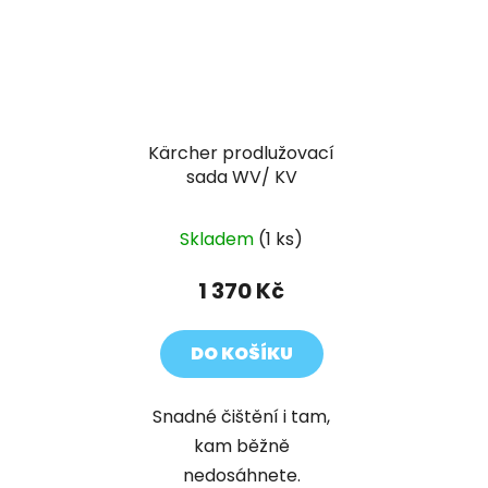
Kärcher prodlužovací
sada WV/ KV
Skladem
(1 ks)
1 370 Kč
DO KOŠÍKU
Snadné čištění i tam,
kam běžně
nedosáhnete.