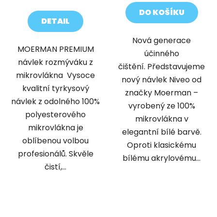
cena:
5,0
DO KOŠÍKU
z
DETAIL
5
Nová generace
hvězdiček.
MOERMAN PREMIUM
účinného
návlek rozmýváku z
čištění. Představujeme
mikrovlákna Vysoce
nový návlek Niveo od
kvalitní tyrkysový
značky Moerman –
návlek z odolného 100%
vyrobený ze 100%
polyesterového
mikrovlákna v
mikrovlákna je
elegantní bílé barvě.
oblíbenou volbou
Oproti klasickému
profesionálů. Skvěle
bílému akrylovému...
čistí,...