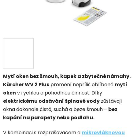
Mytí oken bez šmouh, kapek a zbytečné námahy.
Kärcher WV 2 Plus
promění nepříliš oblíbené
mytí
oken
v rychlou a pohodlnou činnost. Díky
elektrickému odsávání špinavé vody
zůstávají
okna dokonale čistá, suchá a beze šmouh –
bez
kapání na parapety nebo podlahu.
V kombinaci s rozprašovačem a
mikrovláknovou