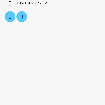
í
+420 602 777 185