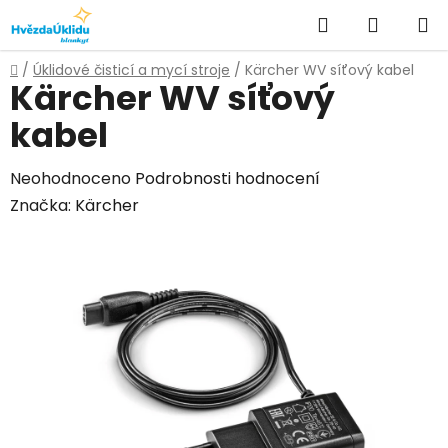
Přejít
Hledat
NÁKUPN
na
KOŠÍK
obsah
Domů
/
Úklidové čisticí a mycí stroje
/
Kärcher WV síťový kabel
Kärcher WV síťový
kabel
Průměrné
Neohodnoceno
Podrobnosti hodnocení
hodnocení
Značka:
Kärcher
produktu
je
0,0
z
5
hvězdiček.