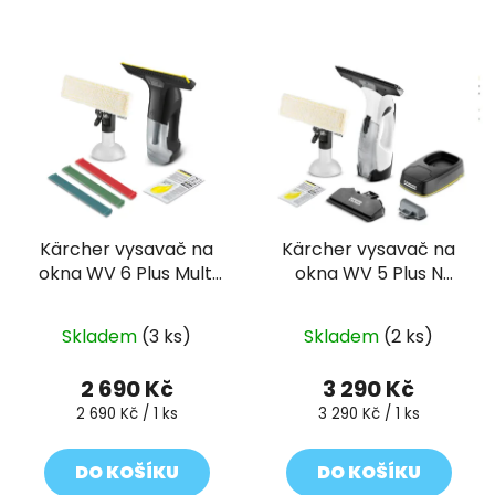
Kärcher vysavač na
Kärcher vysavač na
okna WV 6 Plus Multi
okna WV 5 Plus N
Edition
Battery
Skladem
(3 ks)
Skladem
(2 ks)
2 690 Kč
3 290 Kč
Měrná
Měrná
2 690 Kč / 1 ks
3 290 Kč / 1 ks
cena:
cena:
DO KOŠÍKU
DO KOŠÍKU