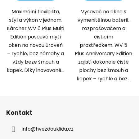
Maximální flexibilita,
Vysavač na okna s
styl a výkon v jednom.
vymenitělnou baterií,
Kärcher WV 6 Plus Multi
rozprašovačem a
Edition posouvá mytí
čisticím
oken na novou úroveň
prostředkem. WV 5
– rychle, bez námahy a
Plus Anniversary Edition
vždy beze šmouh a
zajistí dokonale čisté
kapek. Díky inovované...
plochy bez šmouh a
kapek – rychle a bez...
Z
á
Kontakt
p
a
info
@
hvezdauklidu.cz
t