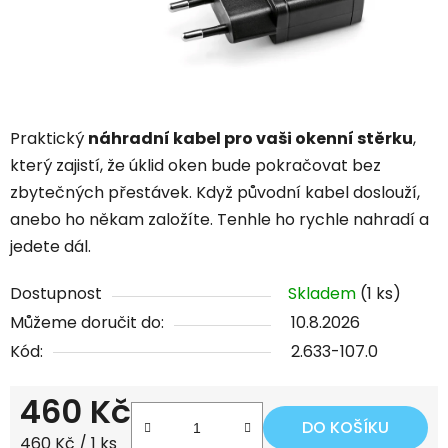
Praktický
náhradní kabel pro vaši okenní stěrku
,
který zajistí, že úklid oken bude pokračovat bez
zbytečných přestávek. Když původní kabel doslouží,
anebo ho někam založíte. Tenhle ho rychle nahradí a
jedete dál.
Dostupnost
Skladem
(1 ks)
Můžeme doručit do:
10.8.2026
Kód:
2.633-107.0
460 Kč
DO KOŠÍKU
Měrná cena:
460 Kč / 1 ks