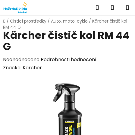
Přejít
Hledat
NÁKUPN
na
KOŠÍK
obsah
Domů
/
Čisticí prostředky
/
Auto, moto, cyklo
/
Kärcher čistič kol
RM 44 G
Kärcher čistič kol RM 44
G
Průměrné
Neohodnoceno
Podrobnosti hodnocení
hodnocení
Značka:
Kärcher
produktu
je
0,0
z
5
hvězdiček.