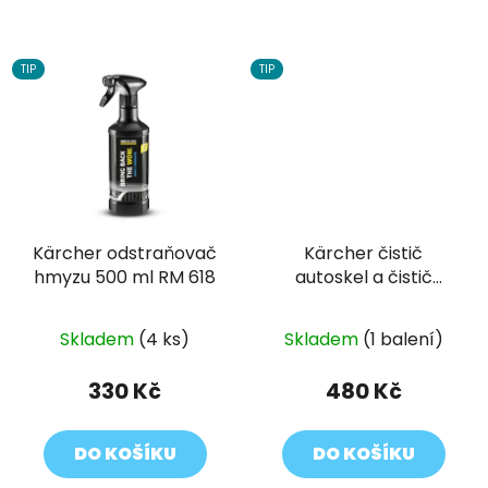
TIP
TIP
Kärcher odstraňovač
Kärcher čistič
hmyzu 500 ml RM 618
autoskel a čistič
interiéru 500 ml RM
650+ RM 651
Skladem
(4 ks)
Skladem
(1 balení)
330 Kč
480 Kč
DO KOŠÍKU
DO KOŠÍKU