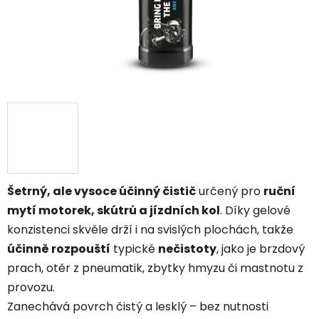
Šetrný, ale vysoce účinný čistič
určený pro
ruční
mytí motorek, skútrů a jízdních kol
. Díky gelové
konzistenci skvěle drží i na svislých plochách, takže
účinně rozpouští
typické
nečistoty
, jako je brzdový
prach, otěr z pneumatik, zbytky hmyzu či mastnotu z
provozu.
Zanechává povrch čistý a lesklý – bez nutnosti