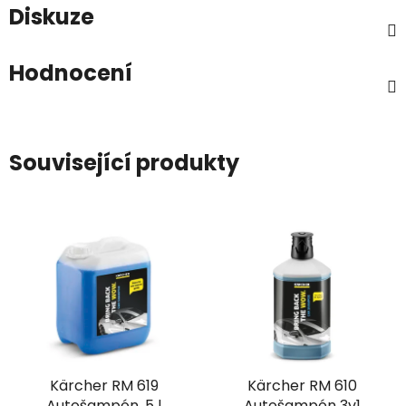
Diskuze
Hodnocení
Související produkty
Kärcher RM 619
Kärcher RM 610
Autošampón, 5 l
Autošampón 3v1