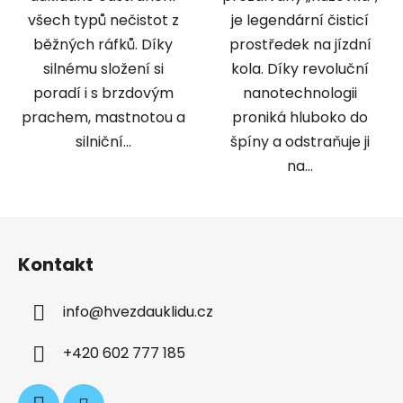
všech typů nečistot z
je legendární čisticí
běžných ráfků. Díky
prostředek na jízdní
silnému složení si
kola. Díky revoluční
poradí i s brzdovým
nanotechnologii
prachem, mastnotou a
proniká hluboko do
silniční...
špíny a odstraňuje ji
na...
Z
á
Kontakt
p
a
info
@
hvezdauklidu.cz
t
í
+420 602 777 185