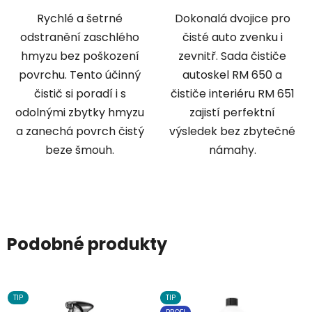
Rychlé a šetrné
Dokonalá dvojice pro
odstranění zaschlého
čisté auto zvenku i
hmyzu bez poškození
zevnitř. Sada čističe
povrchu. Tento účinný
autoskel RM 650 a
čistič si poradí i s
čističe interiéru RM 651
odolnými zbytky hmyzu
zajistí perfektní
a zanechá povrch čistý
výsledek bez zbytečné
beze šmouh.
námahy.
Podobné produkty
TIP
TIP