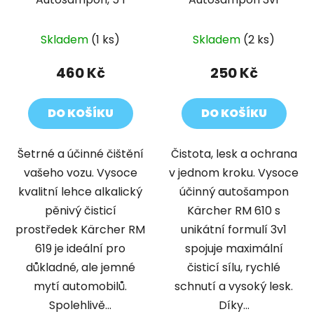
Skladem
(1 ks)
Skladem
(2 ks)
460 Kč
250 Kč
DO KOŠÍKU
DO KOŠÍKU
Šetrné a účinné čištění
Čistota, lesk a ochrana
vašeho vozu. Vysoce
v jednom kroku. Vysoce
kvalitní lehce alkalický
účinný autošampon
pěnivý čisticí
Kärcher RM 610 s
prostředek Kärcher RM
unikátní formulí 3v1
619 je ideální pro
spojuje maximální
důkladné, ale jemné
čisticí sílu, rychlé
mytí automobilů.
schnutí a vysoký lesk.
Spolehlivě...
Díky...