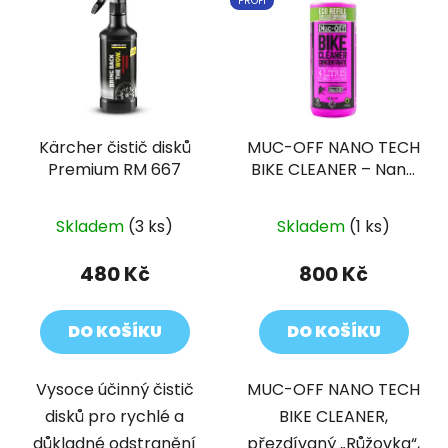
PROFI
Kärcher čistič disků
MUC-OFF NANO TECH
Premium RM 667
BIKE CLEANER – Nano
čisticí prostředek na
kola koncentrat 1L
Skladem
(3 ks)
Skladem
(1 ks)
480 Kč
800 Kč
DO KOŠÍKU
DO KOŠÍKU
Vysoce účinný čistič
MUC-OFF NANO TECH
disků pro rychlé a
BIKE CLEANER,
důkladné odstranění
přezdívaný „Růžovka“,