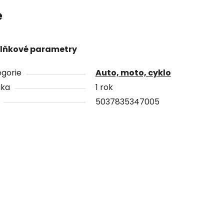
e
lňkové parametry
gorie
Auto, moto, cyklo
uka
1 rok
5037835347005