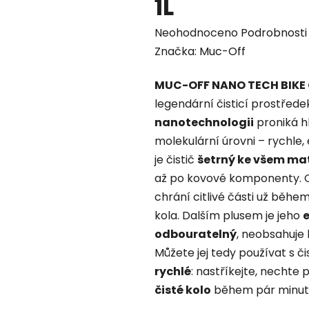
1L
Průměrné
Neohodnoceno
Podrobnosti
hodnocení
Značka:
Muc-Off
produktu
MUC-OFF NANO TECH BIKE
je
legendární čisticí prostředek
0,0
nanotechnologii
proniká hl
z
molekulární úrovni – rychle,
5
je čistič
šetrný ke všem ma
hvězdiček.
až po kovové komponenty. 
chrání citlivé části už běhe
kola. Dalším plusem je jeho
e
odbouratelný
, neobsahuje 
Můžete jej tedy používat s č
rychlé
: nastříkejte, nechte
čisté kolo
během pár minut