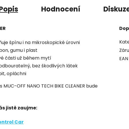
Popis
Hodnocení
Diskuz
NER
Dop
Kate
uje špínu i na mikroskopické úrovni
bon, gumu i plast
Zár
vé části už během mytí
EAN
odbouratelný, bez škodlivých látek
it, opláchni
 s MUC-OFF NANO TECH BIKE CLEANER bude
ás jistě zaujme:
ontrol Car