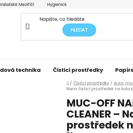
alašské Meziříčí
Hygienický audit úklidu
Obchodní p
HLEDAT
idová technika
Čisticí prostředky
Papíre
Domů
/
Čisticí prostředky
/
Auto, mot
Nano čisticí prostředek na kola 
MUC-OFF NA
CLEANER – Na
prostředek n