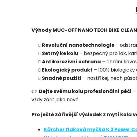
Výhody MUC-OFF NANO TECH BIKE CLEA
Revoluční nanotechnologie
– odstraň
Šetrný ke kolu
– bezpečný pro lak, kar
Antikorozivní ochrana
– chrání kovo
Ekologický produkt
– 100% biologicky 
Snadné použití
– nastříkej, nech působ
👉
Dejte svému kolu profesionální péči
–
vždy zářit jako nové.
Pro ještě zářivější výsledek z mytí kola v
Kärcher tlaková myčka K 3 Power C