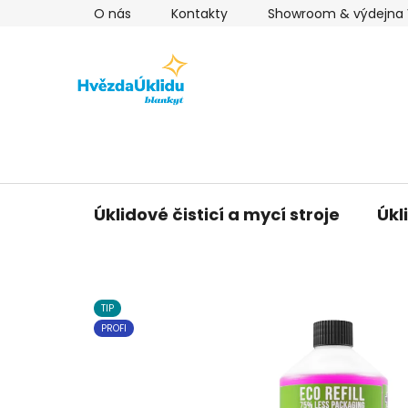
Přejít
O nás
Kontakty
Showroom & výdejna V
na
obsah
Úklidové čisticí a mycí stroje
Úkl
TIP
PROFI