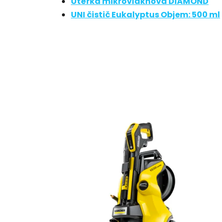
Utěrka mikrovláknová DIAMOND
UNI čistič Eukalyptus Objem: 500 ml