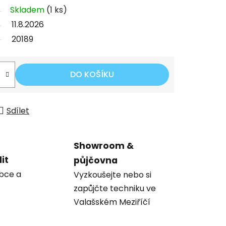
Skladem
(1 ks)
11.8.2026
20189
DO KOŠÍKU
Sdílet
Showroom &
it
půjčovna
obce a
Vyzkoušejte nebo si
zapůjčte techniku ve
Valašském Meziříčí