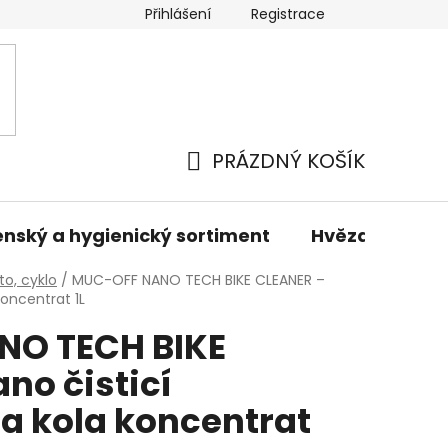
Přihlášení
Registrace
odmínky
Podmínky ochrany osobních údajů
Prodáva
PRÁZDNÝ KOŠÍK
NÁKUPNÍ
KOŠÍK
nský a hygienický sortiment
Hvězdné sady 
o, cyklo
/
MUC-OFF NANO TECH BIKE CLEANER –
koncentrat 1L
NO TECH BIKE
no čisticí
a kola koncentrat