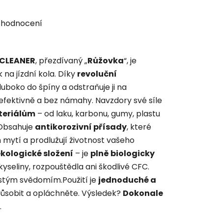
 hodnocení
 CLEANER
, přezdívaný „
Růžovka
“, je
 na jízdní kola. Díky
revoluční
uboko do špíny a odstraňuje ji na
 efektivně a bez námahy. Navzdory své síle
teriálům
– od laku, karbonu, gumy, plastu
Obsahuje
antikorozivní přísady
, které
m mytí a prodlužují životnost vašeho
kologické složení
– je
plně biologicky
kyseliny, rozpouštědla ani škodlivé CFC.
istým svědomím.Použití je
jednoduché a
 působit a opláchněte. Výsledek?
Dokonale
.