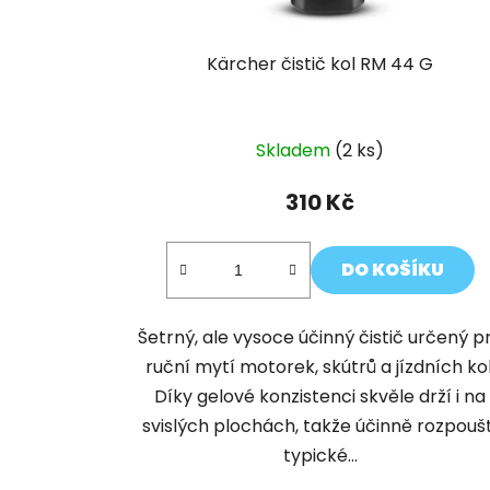
Kärcher čistič kol RM 44 G
Skladem
(2 ks)
310 Kč
DO KOŠÍKU
Šetrný, ale vysoce účinný čistič určený p
ruční mytí motorek, skútrů a jízdních kol
Díky gelové konzistenci skvěle drží i na
svislých plochách, takže účinně rozpoušt
typické...