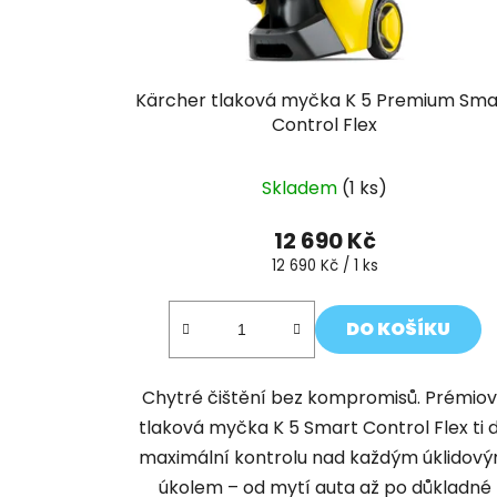
Kärcher tlaková myčka K 5 Premium Sma
Control Flex
Skladem
(1 ks)
12 690 Kč
Měrná
12 690 Kč / 1 ks
cena:
DO KOŠÍKU
Chytré čištění bez kompromisů. Prémio
tlaková myčka K 5 Smart Control Flex ti 
maximální kontrolu nad každým úklidov
úkolem – od mytí auta až po důkladné