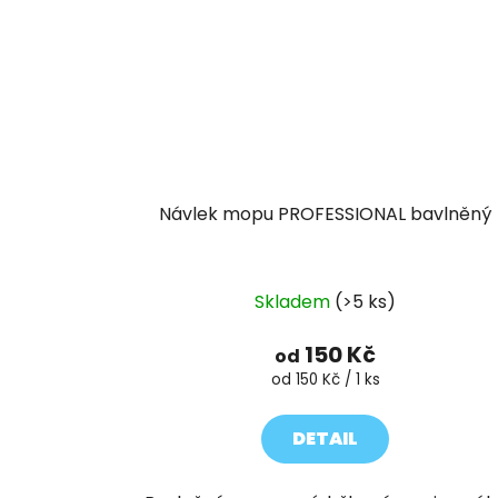
Návlek mopu PROFESSIONAL bavlněný
Skladem
(>5 ks)
150 Kč
od
Měrná
od 150 Kč / 1 ks
cena:
DETAIL