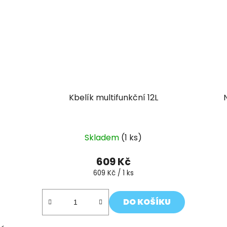
Kbelík multifunkční 12L
Skladem
(1 ks)
609 Kč
Měrná
609 Kč / 1 ks
cena:
DO KOŠÍKU