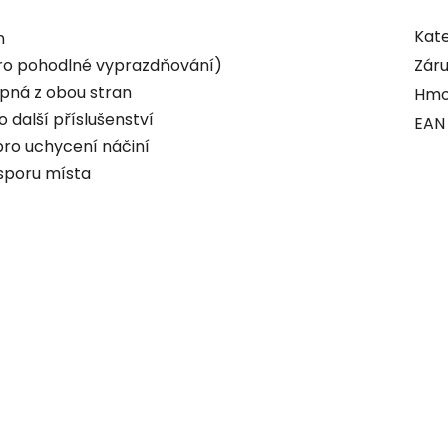
Kate
n
pro pohodlné vyprazdňování)
Zár
upná z obou stran
Hmo
 další příslušenství
EAN
pro uchycení náčiní
úsporu místa