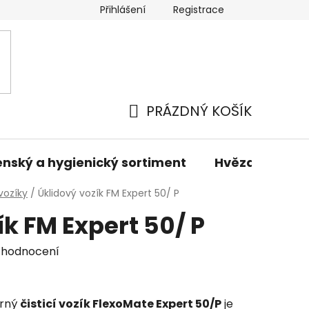
Přihlášení
Registrace
odmínky
Podmínky ochrany osobních údajů
Prodáva
PRÁZDNÝ KOŠÍK
NÁKUPNÍ
KOŠÍK
nský a hygienický sortiment
Hvězdné sady 
vozíky
/
Úklidový vozík FM Expert 50/ P
ík FM Expert 50/ P
 hodnocení
orný
čisticí vozík FlexoMate Expert 50/P
je