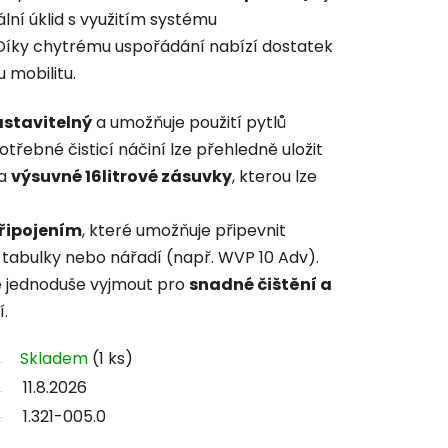
ální úklid s využitím systému
 Díky chytrému uspořádání nabízí dostatek
 mobilitu.
stavitelný
a umožňuje použití pytlů
třebné čisticí náčiní lze přehledně uložit
a
výsuvné 16litrové zásuvky
, kterou lze
připojením
, které umožňuje připevnit
tabulky nebo nářadí (např. WVP 10 Adv).
ze jednoduše vyjmout pro
snadné čištění a
í.
Skladem
(1 ks)
11.8.2026
1.321-005.0