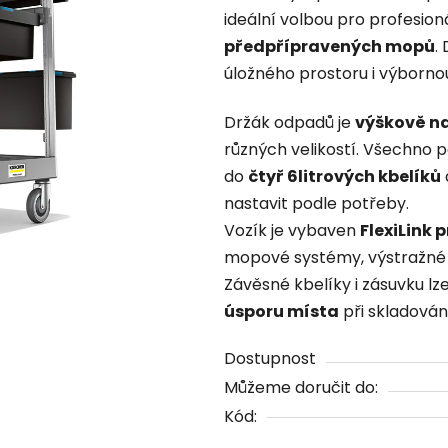
ideální volbou pro profesion
0,0
předpřípravených mopů
.
z
úložného prostoru i výbornou
5
hvězdiček.
Držák odpadů je
výškově na
různých velikostí. Všechno po
do
čtyř 6litrových kbelíků
nastavit podle potřeby.
Vozík je vybaven
FlexiLink 
mopové systémy, výstražné 
Závěsné kbelíky i zásuvku l
úsporu místa
při skladován
Dostupnost
Můžeme doručit do:
Kód: