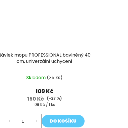
Návlek mopu PROFESSIONAL bavlněný 40
cm, univerzální uchycení
Skladem
(>5 ks)
109 Kč
150 Kč
(–27 %)
Měrná
109 Kč / 1 ks
cena:
DO KOŠÍKU