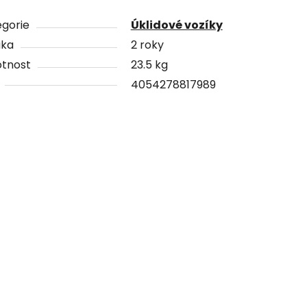
gorie
Úklidové vozíky
uka
2 roky
tnost
23.5 kg
4054278817989