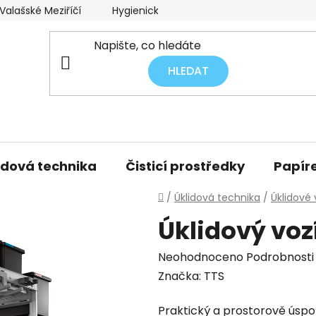
alašské Meziříčí
Hygienický audit úklidu
Obchodní p
HLEDAT
idová technika
Čisticí prostředky
Papíre
Domů
/
Úklidová technika
/
Úklidové 
Úklidový voz
Průměrné
Neohodnoceno
Podrobnosti
hodnocení
Značka:
TTS
produktu
Praktický a prostorově úsp
je