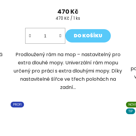
470 Kč
Měrná
470 Kč / 1 ks
cena:
DO KOŠÍKU
ná
Prodloužený rám na mop – nastavitelný pro
extra dlouhé mopy. Univerzální rám mopu
po
určený pro práci s extra dlouhými mopy. Díky
nastavitelné šířce ve třech polohách na
zadní...
PROFI
NOV
TIP