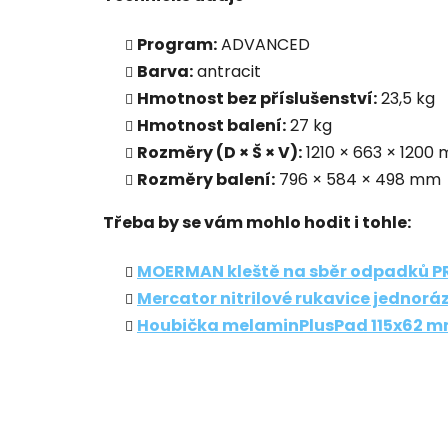
Program:
ADVANCED
Barva:
antracit
Hmotnost bez příslušenství:
23,5 kg
Hmotnost balení:
27 kg
Rozměry (D × Š × V):
1210 × 663 × 1200
Rozměry balení:
796 × 584 × 498 mm
Třeba by se vám mohlo hodit i tohle:
MOERMAN kleště na sběr odpadků 
Mercator nitrilové rukavice jednorá
Houbička melaminPlusPad 115x62 