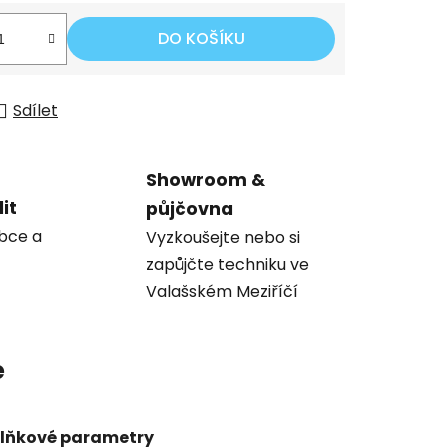
DO KOŠÍKU
Sdílet
Showroom &
it
půjčovna
obce a
Vyzkoušejte nebo si
zapůjčte techniku ve
Valašském Meziříčí
e
lňkové parametry