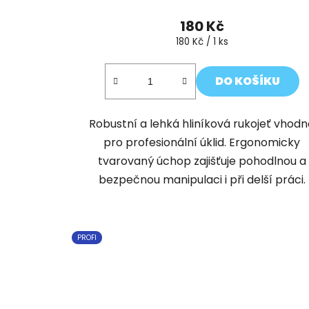
180 Kč
Měrná
180 Kč / 1 ks
cena:
DO KOŠÍKU
Robustní a lehká hliníková rukojeť vhod
pro profesionální úklid. Ergonomicky
tvarovaný úchop zajišťuje pohodlnou a
bezpečnou manipulaci i při delší práci.
PROFI