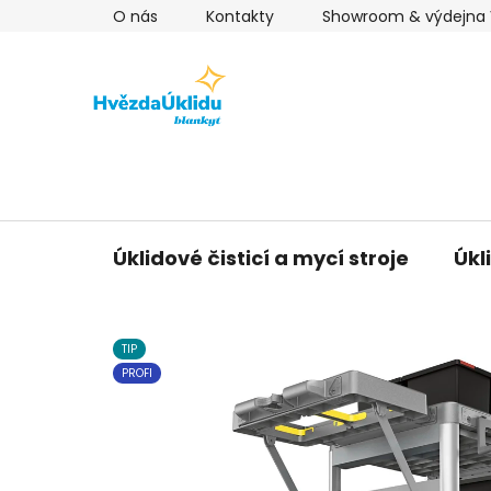
Přejít
O nás
Kontakty
Showroom & výdejna V
na
obsah
Úklidové čisticí a mycí stroje
Úkl
TIP
PROFI