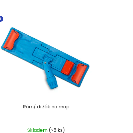
I
Rám/ držák na mop
Skladem
(>5 ks)