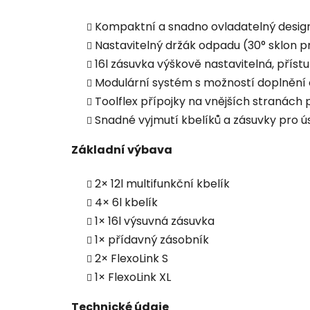
Kompaktní a snadno ovladatelný desig
Nastavitelný držák odpadu (30° sklon 
16l zásuvka výškově nastavitelná, příst
Modulární systém s možností doplnění o
Toolflex přípojky na vnějších stranách 
Snadné vyjmutí kbelíků a zásuvky pro 
Základní výbava
2× 12l multifunkční kbelík
4× 6l kbelík
1× 16l výsuvná zásuvka
1× přídavný zásobník
2× FlexoLink S
1× FlexoLink XL
Technické údaje