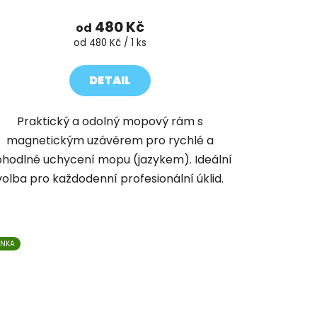
480 Kč
od
Měrná
od 480 Kč / 1 ks
cena:
DETAIL
Praktický a odolný mopový rám s
magnetickým uzávěrem pro rychlé a
hodlné uchycení mopu (jazykem). Ideální
volba pro každodenní profesionální úklid.
INKA