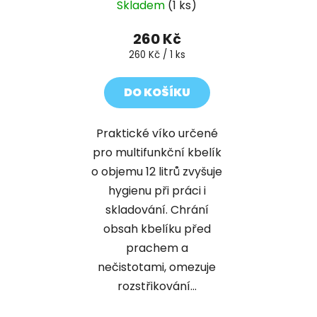
Skladem
(1 ks)
260 Kč
Měrná
260 Kč / 1 ks
cena:
DO KOŠÍKU
Praktické víko určené
pro multifunkční kbelík
o objemu 12 litrů zvyšuje
hygienu při práci i
skladování. Chrání
obsah kbelíku před
prachem a
nečistotami, omezuje
rozstřikování...