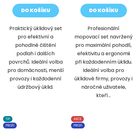
DO KOŠÍKU
DO KOŠÍKU
Praktický úklidový set
Profesionální
pro efektivní a
mopovací set navržený
pohodlné čištění
pro maximální pohodlí,
podlah i dalších
efektivitu a ergonomii
povrchů. Ideální volba
při každodenním úklidu.
pro domácnosti, menší
Ideální volba pro
provozy i každodenní
úklidové firmy, provozy i
údržbový úklid.
náročné uživatele,
kteří...
TIP
AKCE
PROFI
PROFI