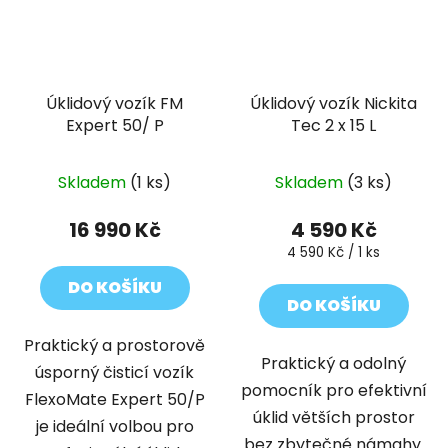
Úklidový vozík FM
Úklidový vozík Nickita
Expert 50/ P
Tec 2 x 15 L
Skladem
(1 ks)
Skladem
(3 ks)
16 990 Kč
4 590 Kč
Měrná
4 590 Kč / 1 ks
cena:
DO KOŠÍKU
DO KOŠÍKU
Praktický a prostorově
Praktický a odolný
úsporný čisticí vozík
pomocník pro efektivní
FlexoMate Expert 50/P
úklid větších prostor
je ideální volbou pro
bez zbytečné námahy.