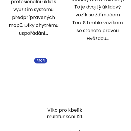
profesionální úklid s
To je dvojitý úklidový
využitím systému
vozík se ždímačem
předpřípravených
Tec. S tímhle vozíkem
mopů. Díky chytrému
se stanete pravou
uspořádání...
Hvězdou...
PROFI
Víko pro kbelík
multifunkční 12L