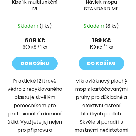
Kbelík multifunkční
Návlek mopu
o
u
12L
STANDARD MF
d
k
flexibilní 35 cm
u
t
k
Skladem
(1 ks)
Skladem
(3 ks)
ů
t
609 Kč
199 Kč
ů
Měrná
Měrná
609 Kč / 1 ks
199 Kč / 1 ks
cena:
cena:
DO KOŠÍKU
DO KOŠÍKU
Praktické 12litrové
Mikrovláknový plochý
vědro z recyklovaného
mop s kartáčovanými
plastu je skvělým
pruhy pro důkladné a
pomocníkem pro
efektivní čištění
profesionální i domácí
hladkých podlah.
úklid. Využijete jej nejen
Skvěle si poradí i s
pro přípravu a
mastnými nečistotami