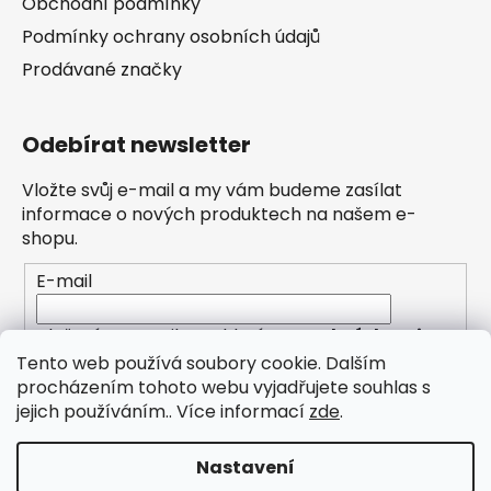
Obchodní podmínky
Podmínky ochrany osobních údajů
Prodávané značky
Odebírat newsletter
Vložte svůj e-mail a my vám budeme zasílat
informace o nových produktech na našem e-
shopu.
E-mail
Vložením e-mailu souhlasíte s
podmínkami
ochrany osobních údajů
Tento web používá soubory cookie. Dalším
procházením tohoto webu vyjadřujete souhlas s
PŘIHLÁSIT SE
jejich používáním.. Více informací
zde
.
Nastavení
Zřídili jsme pro Vás novou kategorii PŮJČOVNA (pro
Valašské Meziříčí)! Objednejte si zapůjčení úklidového