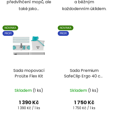
předvlhčení mopů, ale
a běžným
také jako...
každodenním úklidem.
NOVINKA
NOVINKA
PROFI
PROFI
Sada mopovací
Sada Premium
ProLite Flex Kit
SafeClip Ergo 40 cm
kapsový
Skladem
(1 ks)
Skladem
(1 ks)
1 390 Kč
1 750 Kč
Měrná
Měrná
1 390 Kč / 1 ks
1 750 Kč / 1 ks
cena:
cena: