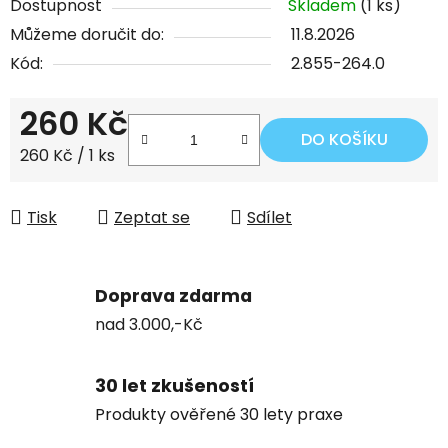
Dostupnost
Skladem
(1 ks)
Můžeme doručit do:
11.8.2026
Kód:
2.855-264.0
260 Kč
DO KOŠÍKU
Měrná cena:
260 Kč / 1 ks
Tisk
Zeptat se
Sdílet
Doprava zdarma
nad 3.000,-Kč
30 let zkušeností
Produkty ověřené 30 lety praxe