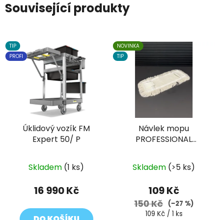
Související produkty
TIP
NOVINKA
PROFI
TIP
Úklidový vozík FM
Návlek mopu
Expert 50/ P
PROFESSIONAL
bavlněný 40 cm,
univerzální uchycení
Skladem
(1 ks)
Skladem
(>5 ks)
16 990 Kč
109 Kč
150 Kč
(–27 %)
Měrná
109 Kč / 1 ks
DO KOŠÍKU