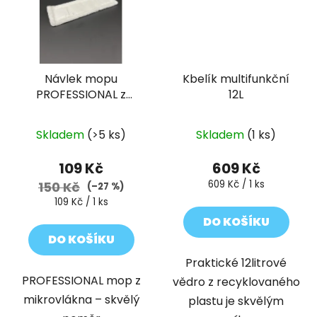
Návlek mopu
Kbelík multifunkční
PROFESSIONAL z
12L
mikrovlákna 40 cm,
univerzální uchycení
Skladem
(>5 ks)
Skladem
(1 ks)
109 Kč
609 Kč
Měrná
609 Kč / 1 ks
150 Kč
(–27 %)
cena:
Měrná
109 Kč / 1 ks
cena:
DO KOŠÍKU
DO KOŠÍKU
Praktické 12litrové
PROFESSIONAL mop z
vědro z recyklovaného
mikrovlákna – skvělý
plastu je skvělým