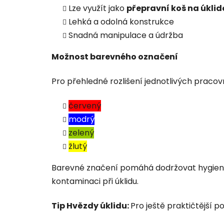
Lze využít jako
přepravní koš na úkli
Lehká a odolná konstrukce
Snadná manipulace a údržba
Možnost barevného označení
Pro přehledné rozlišení jednotlivých pracov
červený
modrý
zelený
žlutý
Barevné značení pomáhá dodržovat hygieni
kontaminaci při úklidu.
Tip Hvězdy úklidu:
Pro ještě praktičtější p