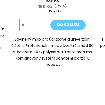
109 Kč
150 Kč
(–27 %)
Měrná
109 Kč / 1 ks
cena:
DO KOŠÍKU
zík
ro
Bavlněný mop pro údržbové a univerzální
P
čištění. Profesionální mop z kvalitní směsi 60
po
u
% bavlny a 40 % polyesteru. Tento mop má
kombinovaný systém uchycení k držáku
mopu a...