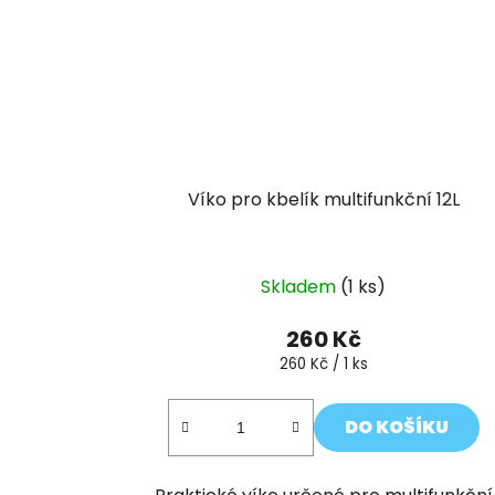
Víko pro kbelík multifunkční 12L
Skladem
(1 ks)
260 Kč
Měrná
260 Kč / 1 ks
cena:
DO KOŠÍKU