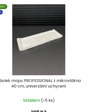
INKA
I
ávlek mopu PROFESSIONAL z mikrovlákna
40 cm, univerzální uchycení
Skladem
(>5 ks)