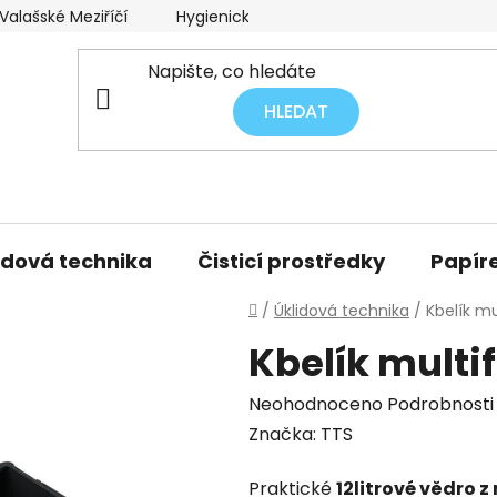
alašské Meziříčí
Hygienický audit úklidu
Obchodní p
HLEDAT
idová technika
Čisticí prostředky
Papíre
Domů
/
Úklidová technika
/
Kbelík mu
Kbelík multi
Průměrné
Neohodnoceno
Podrobnosti
hodnocení
Značka:
TTS
produktu
Praktické
12litrové vědro 
je