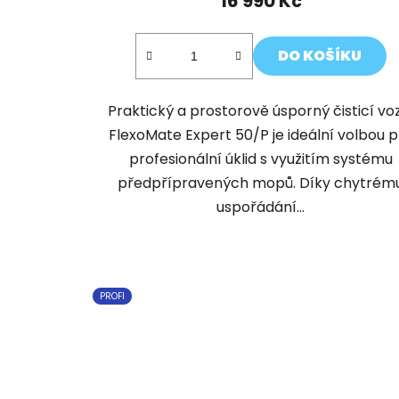
16 990 Kč
DO KOŠÍKU
Praktický a prostorově úsporný čisticí vo
FlexoMate Expert 50/P je ideální volbou p
profesionální úklid s využitím systému
předpřípravených mopů. Díky chytrém
uspořádání...
PROFI