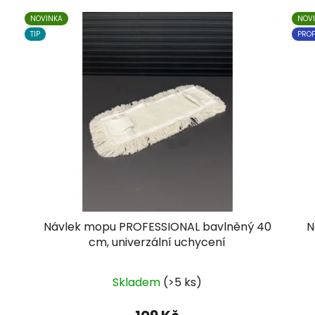
NOVINKA
NOV
TIP
PROF
Návlek mopu PROFESSIONAL bavlněný 40
N
cm, univerzální uchycení
Skladem
(>5 ks)