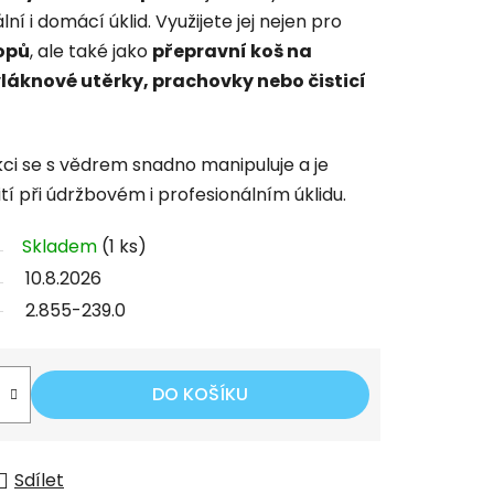
 i domácí úklid. Využijete jej nejen pro
opů
, ale také jako
přepravní koš na
láknové utěrky, prachovky nebo čisticí
kci se s vědrem snadno manipuluje a je
tí při údržbovém i profesionálním úklidu.
Skladem
(1 ks)
10.8.2026
2.855-239.0
DO KOŠÍKU
Sdílet