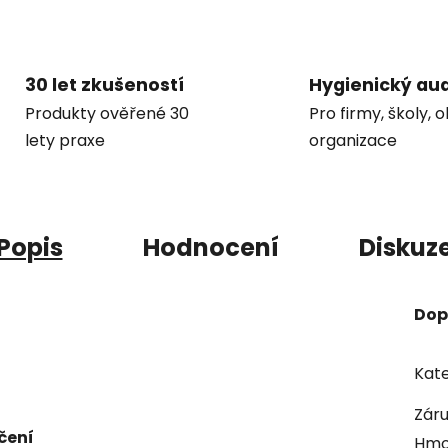
30 let zkušeností
Hygienický aud
Produkty ověřené 30
Pro firmy, školy, 
lety praxe
organizace
Popis
Hodnocení
Diskuz
Dop
Kate
Zár
čení
Hmo