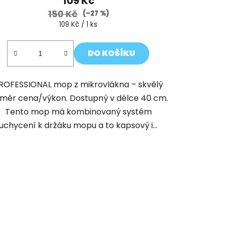
109 Kč
150 Kč
(–27 %)
Měrná
109 Kč / 1 ks
cena:
DO KOŠÍKU
ROFESSIONAL mop z mikrovlákna – skvělý
měr cena/výkon. Dostupný v délce 40 cm.
Tento mop má kombinovaný systém
uchycení k držáku mopu a to kapsový i...