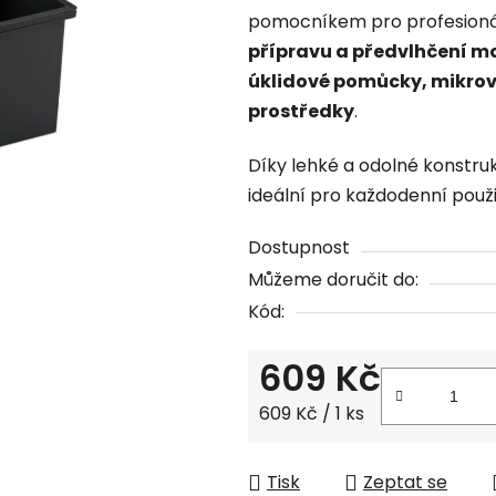
pomocníkem pro profesionální
0,0
přípravu a předvlhčení m
z
úklidové pomůcky, mikrov
5
prostředky
.
hvězdiček.
Díky lehké a odolné konstru
ideální pro každodenní použi
Dostupnost
Můžeme doručit do:
Kód:
609 Kč
Měrná cena:
609 Kč / 1 ks
Tisk
Zeptat se