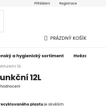
Přihlášení
Registrace
odmínky
Podmínky ochrany osobních údajů
Prodáva
PRÁZDNÝ KOŠÍK
NÁKUPNÍ
KOŠÍK
nský a hygienický sortiment
Hvězdné sady 
ltifunkční 12L
funkční 12L
 hodnocení
z recyklovaného plastu
je skvělým