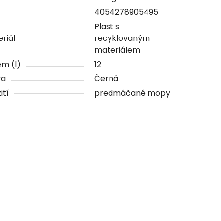
4054278905495
Plast s
riál
recyklovaným
materiálem
m (l)
12
va
Černá
ití
predmáčané mopy