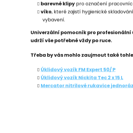
barevné klipy
pro označení pracovníc
víko
, které zajistí hygienické skladová
vybavení.
Univerzální pomocník pro profesionální 
udrží vše potřebné vždy po ruce.
Třeba by vás mohlo zaujmout také tohle
Úklidový vozík FM Expert 50/ P
Úklidový vozík Nickita Tec 2 x 15 L
Mercator nitrilové rukavice jednorá