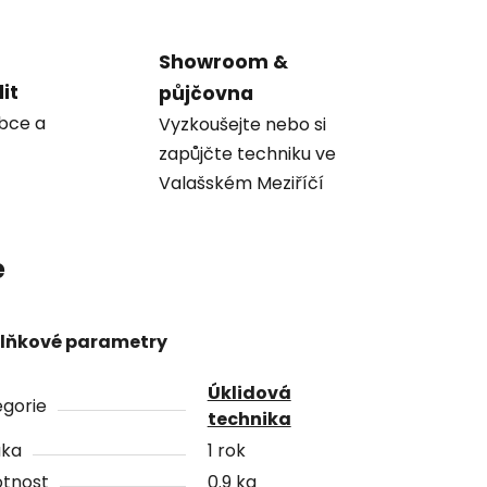
Showroom &
it
půjčovna
obce a
Vyzkoušejte nebo si
zapůjčte techniku ve
Valašském Meziříčí
e
lňkové parametry
Úklidová
gorie
technika
uka
1 rok
tnost
0.9 kg