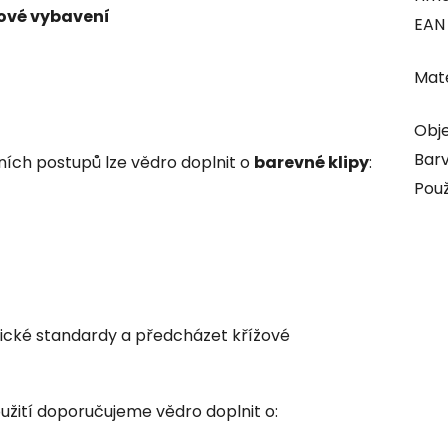
dové vybavení
EAN
Mate
Obje
Bar
ních postupů lze vědro doplnit o
barevné klipy
:
Použ
cké standardy a předcházet křížové
oužití doporučujeme vědro doplnit o: